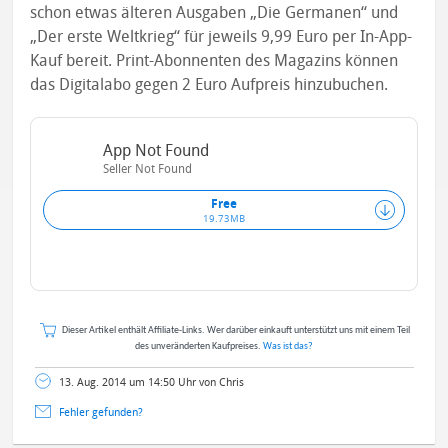
schon etwas älteren Ausgaben „Die Germanen“ und
„Der erste Weltkrieg“ für jeweils 9,99 Euro per In-App-
Kauf bereit. Print-Abonnenten des Magazins können
das Digitalabo gegen 2 Euro Aufpreis hinzubuchen.
App Not Found
Seller Not Found
Free
19.73MB
Dieser Artikel enthält Affiliate-Links. Wer darüber einkauft unterstützt uns mit einem Teil
des unveränderten Kaufpreises.
Was ist das?
13. Aug. 2014 um 14:50 Uhr von Chris
Fehler gefunden?