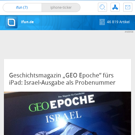
ifun (7)
iphone-ticker
ifun.de
46 819 Artikel
Geschichtsmagazin „GEO Epoche“ fürs
iPad: Israel-Ausgabe als Probenummer