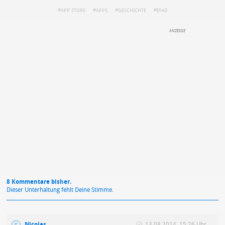
APP STORE
APPS
GESCHICHTE
IPAD
DEINE ANMERKUNG ZUM ARTIKEL
Mit Absendung stimmst du unseren
Datenschutzbestimmungen
zu
8 Kommentare bisher.
Dieser Unterhaltung fehlt Deine Stimme.
Nicolas
13.08.2014, 15:26 Uhr