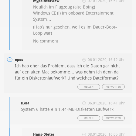
mypointofview
07.01.2020, 16:51 Uhr
Neulich im Flugzeug (alte Boing)
Windows CE (!) im onboard Entertainment
System…
(Hab’s nur gesehen, weil es im Dauer-Boot-
Loop war)
No comment
epos
06.01.2020, 16:12 Uhr
Ich hab eher das Problem, dass ich die Daten gar nicht
auf den alten Mac bekomme… was nehm ich denn da
für ein Diskettenlaufwerk? Und welches Dateiformat?
MELDEN
ANTWORTEN
iLola
06.01.2020, 16:41 Uhr
System 6 hatte ein 1,44-MB-Disketten Laufwerk
MELDEN
ANTWORTEN
Hans-Dieter
08.01.2020, 16:05 Uhr