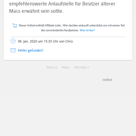
empfehlenswerte Anlaufstelle für Besitzer älterer
Macs erwähnt sein sollte.
Dieser Artikel enthält Affiliate-Links. Wer darüber einkauft unterstützt uns mit einem Teil
des unveränderten Kaufpreises.
Was ist das?
06. Jan. 2020 um 15:33 Uhr von Chris
Fehler gefunden?
APPLE
MAC
SYSTEM 7
DEINE ANMERKUNG ZUM ARTIKEL
Mit Absendung stimmst du unseren
Datenschutzbestimmungen
zu