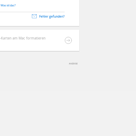
.
Was ist das?
Fehler gefunden?
D-Karten am Mac formatieren