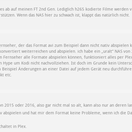
les ab auf meinen FT 2nd Gen. Lediglich h265 kodierte Filme werden v
rstützen. Wenn das NAS hier zu schwach ist, klappt das natürlich nicht.
ernseher, der das Format avi zum Beispiel dann nicht nativ abspielen
konvertiert weiterreichen und abspielen. ich habe ein „uralt“ NAS von
 Fernseher alle Formate abspielen können, funktioniert alles per Ple
 Hype um Kodi nicht nachvollziehen. Ist doch im Grunde kein Untersch
 Beispiel Änderungen an einer Datei auf jedem Gerät neu durchführe
kt etc.
on 2015 oder 2016, also gar nicht mal so alt, kann also nur an deren 
iv abspielen und hat mir dem Format keine Probleme, wenn ich die Dat
haltet in Plex.