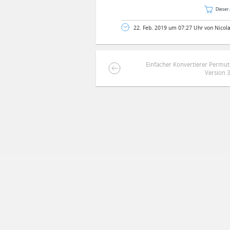
Dieser 
22. Feb. 2019 um 07:27 Uhr von Nicol
Einfacher Konvertierer Permut
Version 
DEINE ANMERKUNG ZUM ARTIKEL
Mit Absendung stimmst du unse