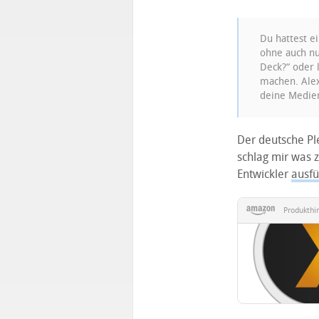
Du hattest ei
ohne auch nu
Deck?“ oder 
machen. Alex
deine Medie
Der deutsche Ple
schlag mir was z
Entwickler
ausfü
Produkthi