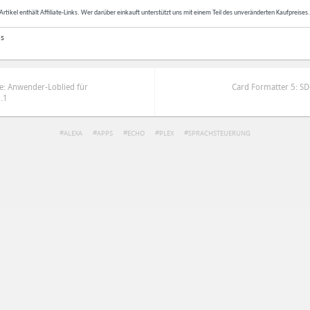
Artikel enthält Affiliate-Links. Wer darüber einkauft unterstützt uns mit einem Teil des unveränderten Kaufpreises
as
e: Anwender-Loblied für
Card Formatter 5: S
3.1
ALEXA
APPS
ECHO
PLEX
SPRACHSTEUERUNG
ren
Datenschutzbestimmungen
zu