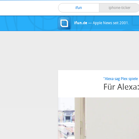
ifun
iphone-ticker
ifun.de
— Apple News seit 2001.
"Alexa sag Plex spiele
Für Alexa: