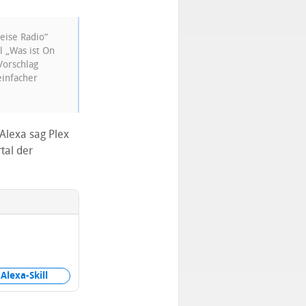
eise Radio“
 „Was ist On
Vorschlag
einfacher
„Alexa sag Plex
tal der
Alexa-Skill