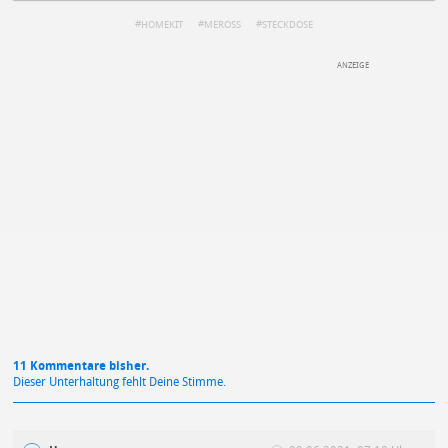
HOMEKIT
MEROSS
STECKDOSE
DEINE ANMERKUNG ZUM ARTIKEL
Mit Absendung stimmst du unseren
Datenschutzbestimmungen
zu
11 Kommentare bisher.
Dieser Unterhaltung fehlt Deine Stimme.