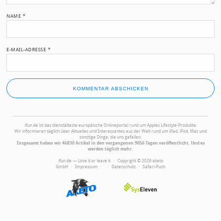
NAME
*
E-MAIL-ADRESSE
*
ifun.de ist das dienstälteste europäische Onlineportal rund um Apples Lifestyle-Produkte.
Wir informieren täglich über Aktuelles und Interessantes aus der Welt rund um iPad, iPod, Mac und
sonstige Dinge, die uns gefallen.
Insgesamt haben wir 46830 Artikel in den vergangenen 9056 Tagen veröffentlicht. Und es
werden täglich mehr.
ifun.de — Love it or leave it · Copyright © 2026 aketo
GmbH ·
Impressum
·
·
Datenschutz
·
Safari-Push