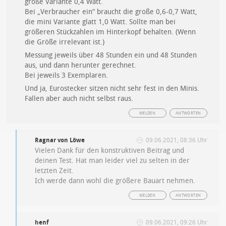
große Variante 0,4 Watt.
Bei „Verbraucher ein“ braucht die große 0,6-0,7 Watt,
die mini Variante glatt 1,0 Watt. Sollte man bei
größeren Stückzahlen im Hinterkopf behalten. (Wenn
die Größe irrelevant ist.)
Messung jeweils über 48 Stunden ein und 48 Stunden
aus, und dann herunter gerechnet.
Bei jeweils 3 Exemplaren.
Und ja, Eurostecker sitzen nicht sehr fest in den Minis.
Fallen aber auch nicht selbst raus.
MELDEN
ANTWORTEN
Ragnar von Löwe
09.06.2021, 08:36 Uhr
Vielen Dank für den konstruktiven Beitrag und
deinen Test. Hat man leider viel zu selten in der
letzten Zeit.
Ich werde dann wohl die größere Bauart nehmen.
MELDEN
ANTWORTEN
henf
09.06.2021, 09:26 Uhr