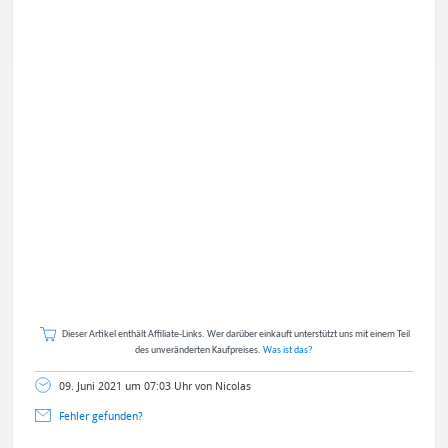
Dieser Artikel enthält Affiliate-Links. Wer darüber einkauft unterstützt uns mit einem Teil
des unveränderten Kaufpreises.
Was ist das?
09. Juni 2021 um 07:03 Uhr von Nicolas
Fehler gefunden?