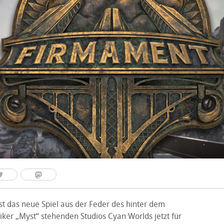
st das neue Spiel aus der Feder des hinter dem
iker „Myst“ stehenden Studios Cyan Worlds jetzt für