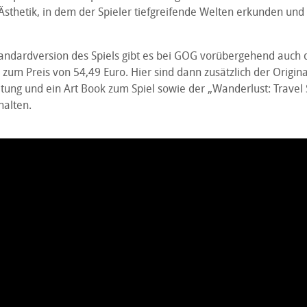
thetik, in dem der Spieler tiefgreifende Welten erkunden und k
Standardversion des Spiels gibt es bei GOG vorübergehend auch
zum Preis von 54,49 Euro. Hier sind dann zusätzlich der Origin
tung und ein Art Book zum Spiel sowie der „Wanderlust: Travel 
halten.