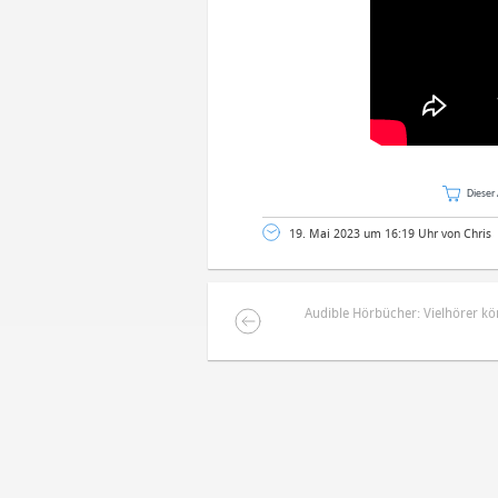
Dieser 
19. Mai 2023 um 16:19 Uhr von Chris
Audible Hörbücher: Vielhörer k
DEINE ANMERKUNG ZUM ARTIKEL
Mit Absendung stimmst du unse