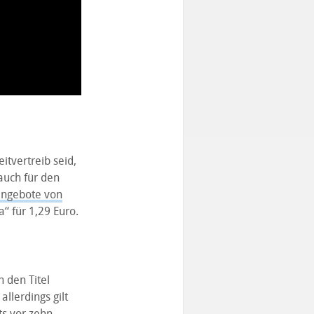
itvertreib seid,
auch für den
angebote von
a“ für 1,29 Euro.
 den Titel
llerdings gilt
ts vor zehn