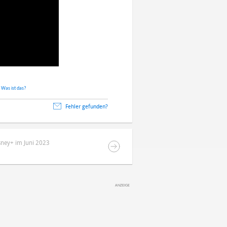
.
Was ist das?
Fehler gefunden?
sney+ im Juni 2023