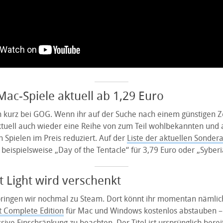
ac-Spiele aktuell ab 1,29 Euro
h kurz bei GOG. Wenn ihr auf der Suche nach einem günstigen Ze
aktuell auch wieder eine Reihe von zum Teil wohlbekannten und 
 Spielen im Preis reduziert. Auf der
Liste der aktuellen Sonder
 beispielsweise „Day of the Tentacle“ für 3,79 Euro oder „Syberi
t Light wird verschenkt
ringen wir nochmal zu Steam. Dort könnt ihr momentan nämlich
t Complete Edition
für Mac und Windows kostenlos abstauben – a
sive Einschränkung zu beachten. Der Titel ist ursprünglich berei