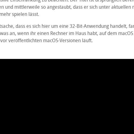
n und mittlerweile so angestaubt, dass er sich unter aktuellen
mehr spielen lässt.
tsache, dass es sich hier um eine 32-Bit-Anwendung handelt, fa
was an, wenn ihr einen Rechner im Haus habt, auf dem macOS
vor veröffentlichten macOS-Versionen läuft.