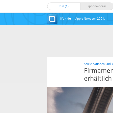
ifun (1)
iphone-ticker
ifun.de
— Apple News seit 2001.
Spiele-Aktionen und M
Firmament
erhältlich