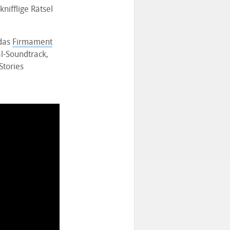
nifflige Rätsel
 das
Firmament
al-Soundtrack,
Stories