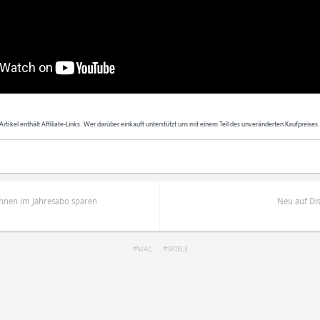
Artikel enthält Affiliate-Links. Wer darüber einkauft unterstützt uns mit einem Teil des unveränderten Kaufpreises
önnen im Jahresabo sparen
Neu auf Di
MAC
SPIELE
ren
Datenschutzbestimmungen
zu