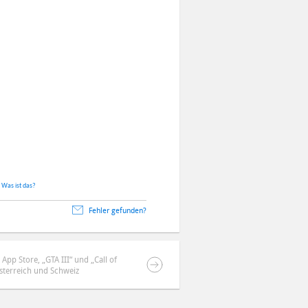
.
Was ist das?
Fehler gefunden?
pp Store, „GTA III“ und „Call of
sterreich und Schweiz