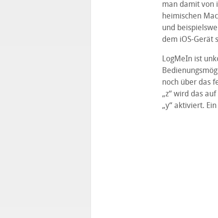
man damit von iP
heimischen Mac 
und beispielswe
dem iOS-Gerät s
LogMeIn ist unk
Bedienungsmögl
noch über das f
„z“ wird das auf
„y“ aktiviert. Ei