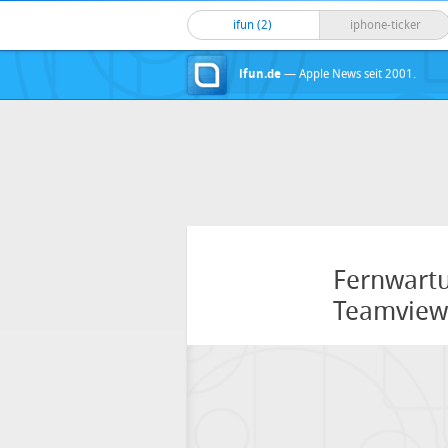
ifun (2)
iphone-ticker
ifun.de
— Apple News seit 2001.
Fernwartu
Teamviewe