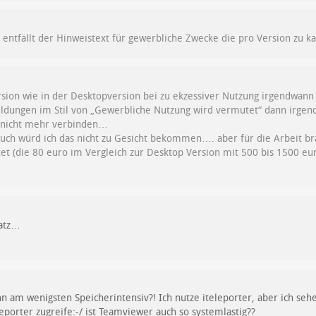
 entfällt der Hinweistext für gewerbliche Zwecke die pro Version zu ka
sion wie in der Desktopversion bei zu ekzessiver Nutzung irgendwann 
ungen im Stil von „Gewerbliche Nutzung wird vermutet“ dann irgendw
r nicht mehr verbinden…
auch würd ich das nicht zu Gesicht bekommen…. aber für die Arbeit br
t (die 80 euro im Vergleich zur Desktop Version mit 500 bis 1500 euro
satz…
am wenigsten Speicherintensiv?! Ich nutze iteleporter, aber ich sehe
eporter zugreife:-/ ist Teamviewer auch so systemlastig??