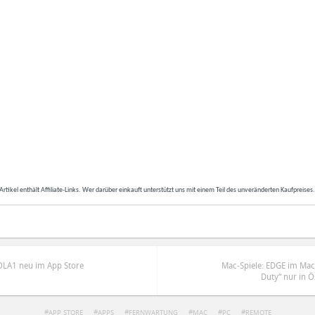
Artikel enthält Affiliate-Links. Wer darüber einkauft unterstützt uns mit einem Teil des unveränderten Kaufpreises
AOLA1 neu im App Store
Mac-Spiele: EDGE im Mac A
Duty“ nur in Ö
APP STORE
APPS
FERNWARTUNG
MAC
PC
REMOTE