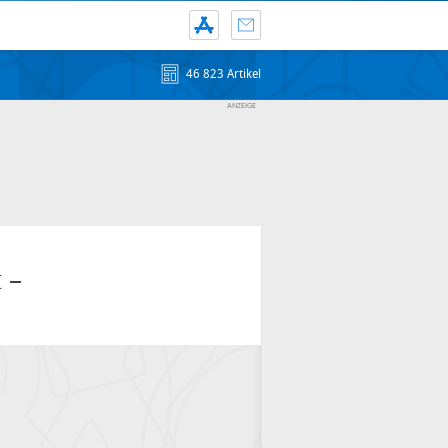
46 823 Artikel
 –