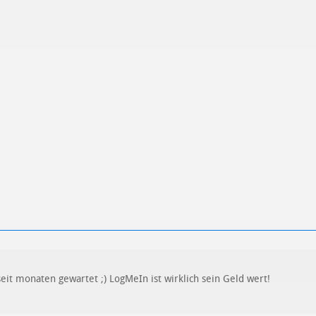
ren
Datenschutzbestimmungen
zu
eit monaten gewartet ;) LogMeIn ist wirklich sein Geld wert!