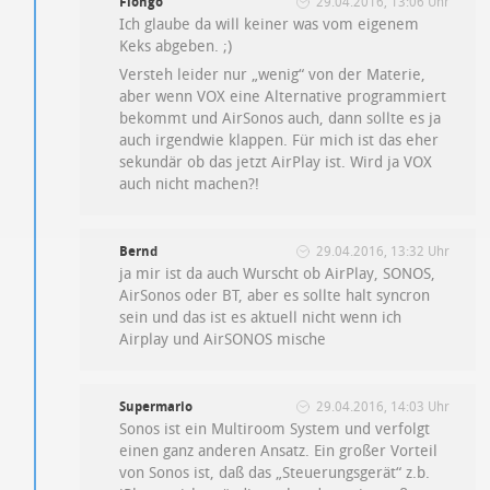
Flongo
29.04.2016, 13:06 Uhr
Ich glaube da will keiner was vom eigenem
Keks abgeben. ;)
Versteh leider nur „wenig“ von der Materie,
aber wenn VOX eine Alternative programmiert
bekommt und AirSonos auch, dann sollte es ja
auch irgendwie klappen. Für mich ist das eher
sekundär ob das jetzt AirPlay ist. Wird ja VOX
auch nicht machen?!
Bernd
29.04.2016, 13:32 Uhr
ja mir ist da auch Wurscht ob AirPlay, SONOS,
AirSonos oder BT, aber es sollte halt syncron
sein und das ist es aktuell nicht wenn ich
Airplay und AirSONOS mische
Supermario
29.04.2016, 14:03 Uhr
Sonos ist ein Multiroom System und verfolgt
einen ganz anderen Ansatz. Ein großer Vorteil
von Sonos ist, daß das „Steuerungsgerät“ z.b.