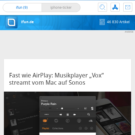
ifun (9)
iphone-ticker
ifun.de
46 830 Artikel
Fast wie AirPlay: Musikplayer „Vox“
streamt vom Mac auf Sonos