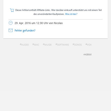
Dieser Artikel enthält Affiliate-Links. Wer darüber einkauft unterstützt uns mit einem Teil
des unveränderten Kaufpreises.
Was ist das?
29. Apr. 2016 um 12:30 Uhr von Nicolas
Fehler gefunden?
AUDIO
MAC
MUSIK
SOFTWARE
SONOS
VOX
DEINE ANMERKUNG ZUM ARTIKEL
Mit Absendung stimmst du unseren
Datenschutzbestimmungen
zu