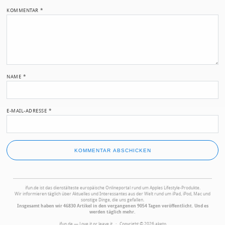
KOMMENTAR
*
NAME
*
E-MAIL-ADRESSE
*
ifun.de ist das dienstälteste europäische Onlineportal rund um Apples Lifestyle-Produkte.
Wir informieren täglich über Aktuelles und Interessantes aus der Welt rund um iPad, iPod, Mac und
sonstige Dinge, die uns gefallen.
Insgesamt haben wir 46830 Artikel in den vergangenen 9054 Tagen veröffentlicht. Und es
werden täglich mehr.
ifun.de — Love it or leave it · Copyright © 2026 aketo