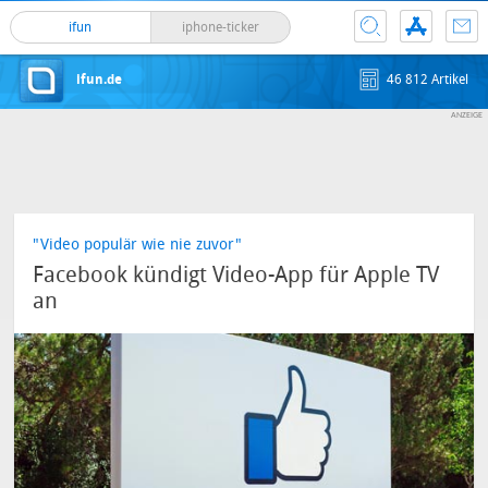
ifun
iphone-ticker
ifun.de
46 812 Artikel
"Video populär wie nie zuvor"
Facebook kündigt Video-App für Apple TV
an