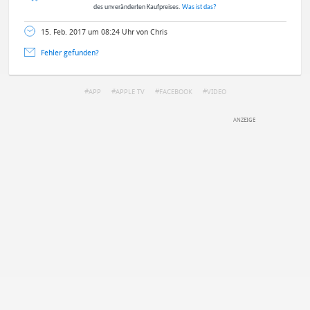
des unveränderten Kaufpreises.
Was ist das?
15. Feb. 2017 um 08:24 Uhr von Chris
Fehler gefunden?
APP
APPLE TV
FACEBOOK
VIDEO
DEINE ANMERKUNG ZUM ARTIKEL
Mit Absendung stimmst du unseren
Datenschutzbestimmungen
zu