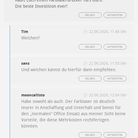
Kauft Euch einen Farblaserdrucker furs Büro.
Die beste Investition ever!
MELDEN
ANTWORTEN
Tim
22.06.2026, 11:48 Uhr
Welchen?
MELDEN
ANTWORTEN
sans
22.06.2026, 11:50 Uhr
Und welchen kannst du hierfür dann empfehlen.
MELDEN
ANTWORTEN
mooncallisto
22.06.2026, 12:04 Uhr
Habe sowohl als auch. Der Farblaser ist deutlich
teurer in Anschaffung und Unterhalt und bietet für
den „normalen“ Office Einsatz aus meiner Sicht keine
Vorteile, die diese Mehrkosten rechtfertigen
könnten.
MELDEN
ANTWORTEN