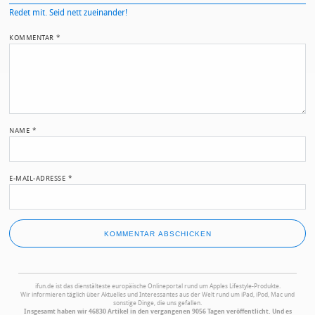
Redet mit. Seid nett zueinander!
KOMMENTAR
*
NAME
*
E-MAIL-ADRESSE
*
ifun.de ist das dienstälteste europäische Onlineportal rund um Apples Lifestyle-Produkte.
Wir informieren täglich über Aktuelles und Interessantes aus der Welt rund um iPad, iPod, Mac und
sonstige Dinge, die uns gefallen.
Insgesamt haben wir 46830 Artikel in den vergangenen 9056 Tagen veröffentlicht. Und es