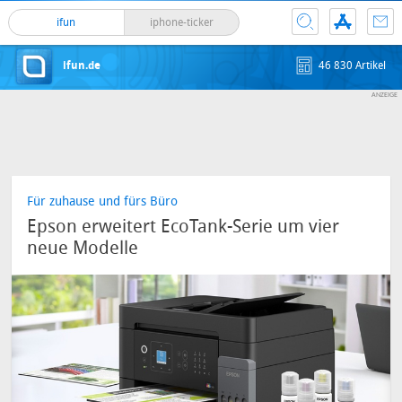
ifun
iphone-ticker
ifun.de
46 830 Artikel
Für zuhause und fürs Büro
Epson erweitert EcoTank-Serie um vier
neue Modelle