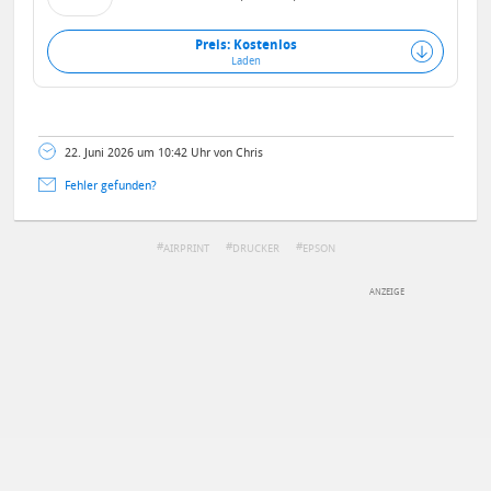
Preis: Kostenlos
Laden
22. Juni 2026 um 10:42 Uhr von Chris
Fehler gefunden?
AIRPRINT
DRUCKER
EPSON
DEINE ANMERKUNG ZUM ARTIKEL
Mit Absendung stimmst du unseren
Datenschutzbestimmungen
zu