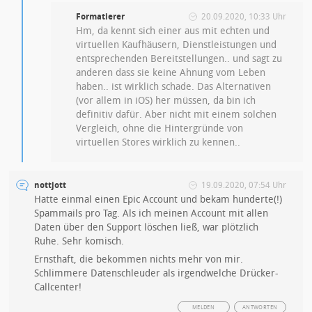
Formatierer
20.09.2020, 10:33 Uhr
Hm, da kennt sich einer aus mit echten und
virtuellen Kaufhäusern, Dienstleistungen und
entsprechenden Bereitstellungen.. und sagt zu
anderen dass sie keine Ahnung vom Leben
haben.. ist wirklich schade. Das Alternativen
(vor allem in iOS) her müssen, da bin ich
definitiv dafür. Aber nicht mit einem solchen
Vergleich, ohne die Hintergründe von
virtuellen Stores wirklich zu kennen..
nottjott
19.09.2020, 07:54 Uhr
Hatte einmal einen Epic Account und bekam hunderte(!)
Spammails pro Tag. Als ich meinen Account mit allen
Daten über den Support löschen ließ, war plötzlich
Ruhe. Sehr komisch.
Ernsthaft, die bekommen nichts mehr von mir.
Schlimmere Datenschleuder als irgendwelche Drücker-
Callcenter!
MELDEN
ANTWORTEN