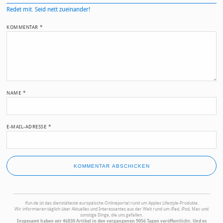
Redet mit. Seid nett zueinander!
KOMMENTAR
*
NAME
*
E-MAIL-ADRESSE
*
ifun.de ist das dienstälteste europäische Onlineportal rund um Apples Lifestyle-Produkte.
Wir informieren täglich über Aktuelles und Interessantes aus der Welt rund um iPad, iPod, Mac und
sonstige Dinge, die uns gefallen.
Insgesamt haben wir 46830 Artikel in den vergangenen 9056 Tagen veröffentlicht. Und es