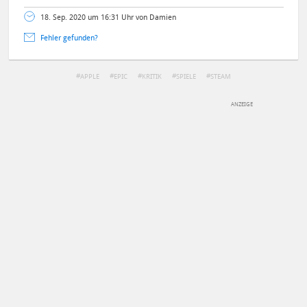
18. Sep. 2020 um 16:31 Uhr von Damien
Fehler gefunden?
APPLE
EPIC
KRITIK
SPIELE
STEAM
DEINE ANMERKUNG ZUM ARTIKEL
Mit Absendung stimmst du unseren
Datenschutzbestimmungen
zu