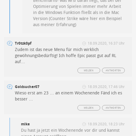
Benchmarns- was wrsl daran liegt, das bei der
Optimierung von Spielen immer mehr Arbeit
in die Windows Funktion fließt als in die Mac
Version (Counter Strike wäre hier ein Beispiel
aus meiner Erfahrung)
Tr0tzk0pf
18.09.2020, 16:37 Uhr
Zudem ist das neue Menu für mich wirklich
gewöhnungsbedürftig! Ich hoffe Epic passt gut auf RL
auf…
MELDEN
ANTWORTEN
Goldsucher07
18.09.2020, 17:46 Uhr
Wieso erst am 23 … an einem Wochenende Fänd ich es
besser …
MELDEN
ANTWORTEN
mike
18.09.2020, 18:23 Uhr
Du hast ja jetzt ein Wochenende vor dir und kannst