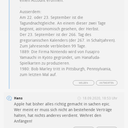
einen Account eröffnen.
.
Ausserdem:
Am 22. oder 23. September ist die
Tagundnachtgleiche. An einem dieser zwei Tage
beginnt, astronomisch gesehen, der Herbst.
Der 23. September ist der 266. Tag des
gregorianischen Kalenders (der 267. in Schaltjahren).
Zum Jahresende verbleiben 99 Tage.
1889: Die Firma Nintendo wird von Fusajiro
Yamauchi in Kyōto gegründet, um Hanafuda-
Spielkarten zu produzieren.
1980: Bob Marley tritt in Pittsburgh, Pennsylvania,
zum letzten Mal auf.
MELDEN
ANTWORTEN
Hans
18.09.2020, 18:53 Uhr
Apple hat bisher alles richtig gemacht in sachen epic.
Wer meint er muss sich nicht an bestehende Verträge
halten, hat nichts anderes verdient. Wehret den
Anfängen!