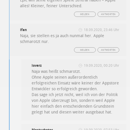
Epic will seine eigenen Spiele zentral haben – Apple
alles! Kleiner, feiner Unterschied.
MELDEN
ANTWORTEN
ifan
18.09.2020, 23:46 Uhr
Naja, sie stellen es ja auch nunmal her. Apple
schmarotzt nur.
MELDEN
ANTWORTEN
loverz
19.09.2020, 00:20 Uhr
Naja was heißt schmarotzt.
Ohne Apple seinen außerordentlich
erfolgreichen Einsatz wäre keiner der Appstore
Entwickler so erfolgreich geworden.
Das sage ich jetzt nicht, weil ich von der Politik
von Apple überzeugt bin, sondern weil Apple
hier einfach den entscheidenden Grundstein
gelegt hat und diesen weiter ausgebaut hat.