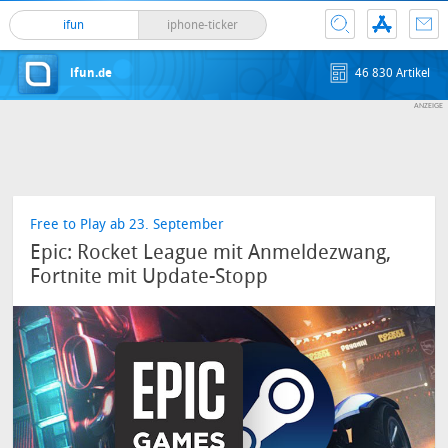
ifun
iphone-ticker
ifun.de
46 830 Artikel
Free to Play ab 23. September
Epic: Rocket League mit Anmeldezwang,
Fortnite mit Update-Stopp