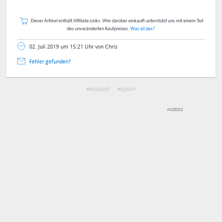
Dieser Artikel enthält Affiliate-Links. Wer darüber einkauft unterstützt uns mit einem Teil
des unveränderten Kaufpreises.
Was ist das?
02. Juli 2019 um 15:21 Uhr von Chris
Fehler gefunden?
HOMEKIT
SOMFY
DEINE ANMERKUNG ZUM ARTIKEL
Mit Absendung stimmst du unseren
Datenschutzbestimmungen
zu