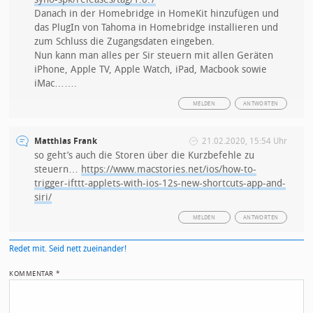
Danach in der Homebridge in HomeKit hinzufügen und
das PlugIn von Tahoma in Homebridge installieren und
zum Schluss die Zugangsdaten eingeben.
Nun kann man alles per Sir steuern mit allen Geräten
iPhone, Apple TV, Apple Watch, iPad, Macbook sowie
iMac…….
MELDEN
ANTWORTEN
Matthias Frank
21.02.2020, 15:54 Uhr
so geht’s auch die Storen über die Kurzbefehle zu
steuern…
https://www.macstories.net/ios/how-to-
trigger-ifttt-applets-with-ios-12s-new-shortcuts-app-and-
siri/
MELDEN
ANTWORTEN
Redet mit. Seid nett zueinander!
KOMMENTAR
*