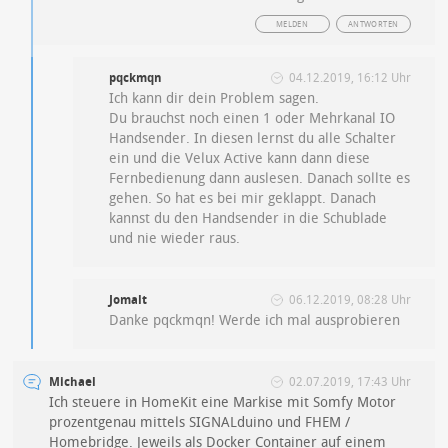
MELDEN
ANTWORTEN
pqckmqn
04.12.2019, 16:12 Uhr
Ich kann dir dein Problem sagen.
Du brauchst noch einen 1 oder Mehrkanal IO
Handsender. In diesen lernst du alle Schalter
ein und die Velux Active kann dann diese
Fernbedienung dann auslesen. Danach sollte es
gehen. So hat es bei mir geklappt. Danach
kannst du den Handsender in die Schublade
und nie wieder raus.
Jomalt
06.12.2019, 08:28 Uhr
Danke pqckmqn! Werde ich mal ausprobieren
Michael
02.07.2019, 17:43 Uhr
Ich steuere in HomeKit eine Markise mit Somfy Motor
prozentgenau mittels SIGNALduino und FHEM /
Homebridge. Jeweils als Docker Container auf einem