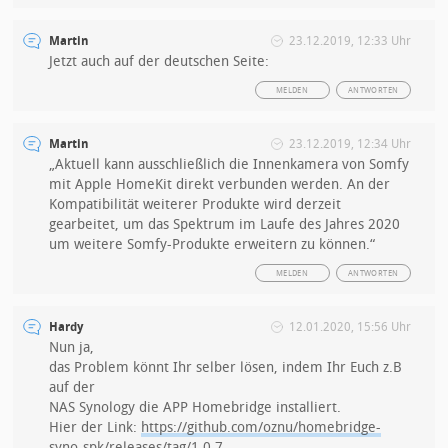
Martin
23.12.2019, 12:33 Uhr
Jetzt auch auf der deutschen Seite:
MELDEN
ANTWORTEN
Martin
23.12.2019, 12:34 Uhr
„Aktuell kann ausschließlich die Innenkamera von Somfy
mit Apple HomeKit direkt verbunden werden. An der
Kompatibilität weiterer Produkte wird derzeit
gearbeitet, um das Spektrum im Laufe des Jahres 2020
um weitere Somfy-Produkte erweitern zu können.“
MELDEN
ANTWORTEN
Hardy
12.01.2020, 15:56 Uhr
Nun ja,
das Problem könnt Ihr selber lösen, indem Ihr Euch z.B
auf der
NAS Synology die APP Homebridge installiert.
Hier der Link:
https://github.com/oznu/homebridge-
syno-spk/releases/tag/1.0.7