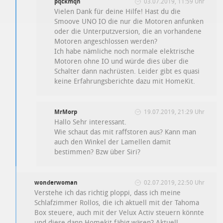
pqckmqn
03.07.2019, 11:59 Uhr
Vielen Dank für deine Hilfe! Hast du die
Smoove UNO IO die nur die Motoren anfunken
oder die Unterputzversion, die an vorhandene
Motoren angeschlossen werden?
Ich habe nämliche noch normale elektrische
Motoren ohne IO und würde dies über die
Schalter dann nachrüsten. Leider gibt es quasi
keine Erfahrungsberichte dazu mit HomeKit.
MrMorp
19.07.2019, 21:29 Uhr
Hallo Sehr interessant.
Wie schaut das mit raffstoren aus? Kann man
auch den Winkel der Lamellen damit
bestimmen? Bzw über Siri?
wonderwoman
02.07.2019, 22:50 Uhr
Verstehe ich das richtig ploppi, dass ich meine
Schlafzimmer Rollos, die ich aktuell mit der Tahoma
Box steuere, auch mit der Velux Activ steuern könnte
und diese dann Homekit fähig wären? Aktuell