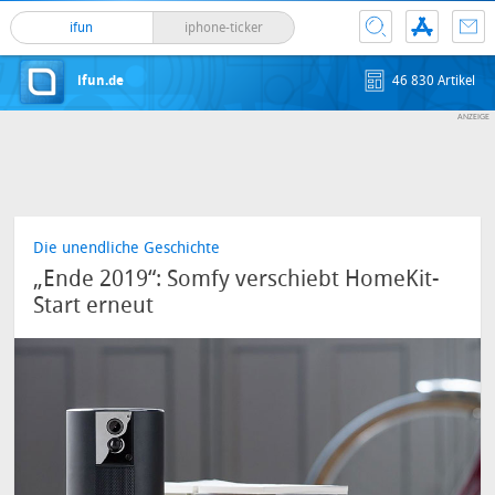
ifun
iphone-ticker
ifun.de
46 830 Artikel
Die unendliche Geschichte
„Ende 2019“: Somfy verschiebt HomeKit-
Start erneut