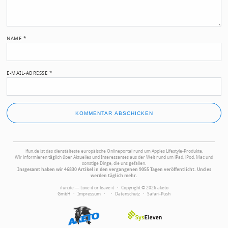
NAME
*
E-MAIL-ADRESSE
*
ifun.de ist das dienstälteste europäische Onlineportal rund um Apples Lifestyle-Produkte.
Wir informieren täglich über Aktuelles und Interessantes aus der Welt rund um iPad, iPod, Mac und
sonstige Dinge, die uns gefallen.
Insgesamt haben wir 46830 Artikel in den vergangenen 9055 Tagen veröffentlicht. Und es
werden täglich mehr.
ifun.de — Love it or leave it · Copyright © 2026 aketo
GmbH ·
Impressum
·
·
Datenschutz
·
Safari-Push