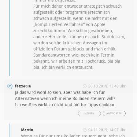
immer ins Ungewisse.
Für mich daher entweder strategisch schwach
aufgestellt oder programmiertechnisch
schwach aufgestellt, wenn sie nicht mit den
„komplizierten Verfahren“ von Apple
zurechtkommen. Wie schon geschrieben,
andere Hersteller können es auch. Stattdessen,
werden solche kritischen Aussagen im
offiziellen Forum geblockt und man erhält
Standardantworten wie: noch kein Termin
bekannt, wir arbeiten mit Hochdruck, bla bla
bla. Ich bin wirklich enttäuscht.
fetzordie
30.10.2019, 13:48 Uhr
Ja das wird wohl so sein, aber was habe ich für
Alternativen wenn ich meine Rolladen steuern will?
Ich weiß es wirklich nicht und bin für Tipps dankbar.
MELDEN
ANTWORTEN
Martin
04.11.2019, 14:07 Uhr
Wenn es Dir nur ums Rolladen steuern geht, sehe ich