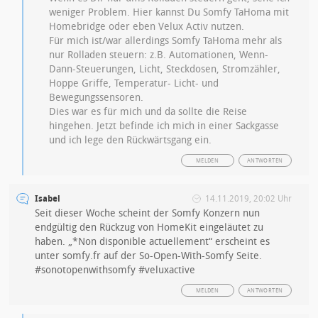
weniger Problem. Hier kannst Du Somfy TaHoma mit
Homebridge oder eben Velux Activ nutzen.
Für mich ist/war allerdings Somfy TaHoma mehr als
nur Rolladen steuern: z.B. Automationen, Wenn-
Dann-Steuerungen, Licht, Steckdosen, Stromzähler,
Hoppe Griffe, Temperatur- Licht- und
Bewegungssensoren.
Dies war es für mich und da sollte die Reise
hingehen. Jetzt befinde ich mich in einer Sackgasse
und ich lege den Rückwärtsgang ein.
MELDEN
ANTWORTEN
Isabel
14.11.2019, 20:02 Uhr
Seit dieser Woche scheint der Somfy Konzern nun
endgültig den Rückzug von HomeKit eingeläutet zu
haben. „*Non disponible actuellement“ erscheint es
unter somfy.fr auf der So-Open-With-Somfy Seite.
#sonotopenwithsomfy #veluxactive
MELDEN
ANTWORTEN