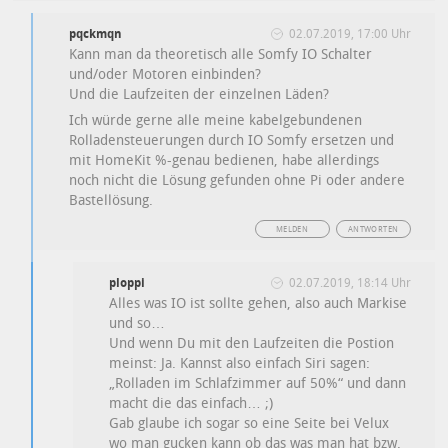
pqckmqn
02.07.2019, 17:00 Uhr
Kann man da theoretisch alle Somfy IO Schalter
und/oder Motoren einbinden?
Und die Laufzeiten der einzelnen Läden?
Ich würde gerne alle meine kabelgebundenen
Rolladensteuerungen durch IO Somfy ersetzen und
mit HomeKit %-genau bedienen, habe allerdings
noch nicht die Lösung gefunden ohne Pi oder andere
Bastellösung.
MELDEN
ANTWORTEN
ploppi
02.07.2019, 18:14 Uhr
Alles was IO ist sollte gehen, also auch Markise
und so…
Und wenn Du mit den Laufzeiten die Postion
meinst: Ja. Kannst also einfach Siri sagen:
„Rolladen im Schlafzimmer auf 50%“ und dann
macht die das einfach… ;)
Gab glaube ich sogar so eine Seite bei Velux
wo man gucken kann ob das was man hat bzw.