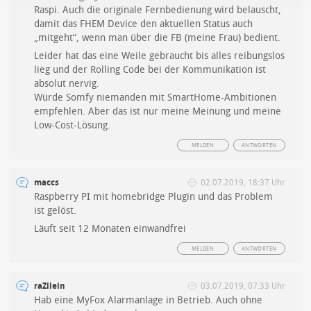
Raspi. Auch die originale Fernbedienung wird belauscht,
damit das FHEM Device den aktuellen Status auch
„mitgeht“, wenn man über die FB (meine Frau) bedient.
Leider hat das eine Weile gebraucht bis alles reibungslos
lieg und der Rolling Code bei der Kommunikation ist
absolut nervig.
Würde Somfy niemanden mit SmartHome-Ambitionen
empfehlen. Aber das ist nur meine Meinung und meine
Low-Cost-Lösung.
MELDEN
ANTWORTEN
maccs
02.07.2019, 18:37 Uhr
Raspberry PI mit homebridge Plugin und das Problem
ist gelöst.
Läuft seit 12 Monaten einwandfrei
MELDEN
ANTWORTEN
raZilein
03.07.2019, 07:33 Uhr
Hab eine MyFox Alarmanlage in Betrieb. Auch ohne