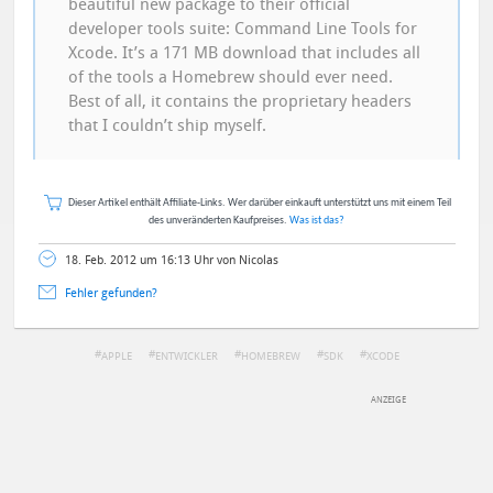
beautiful new package to their official
developer tools suite: Command Line Tools for
Xcode. It’s a 171 MB download that includes all
of the tools a Homebrew should ever need.
Best of all, it contains the proprietary headers
that I couldn’t ship myself.
Dieser Artikel enthält Affiliate-Links. Wer darüber einkauft unterstützt uns mit einem Teil
des unveränderten Kaufpreises.
Was ist das?
18. Feb. 2012 um 16:13 Uhr von Nicolas
Fehler gefunden?
APPLE
ENTWICKLER
HOMEBREW
SDK
XCODE
DEINE ANMERKUNG ZUM ARTIKEL