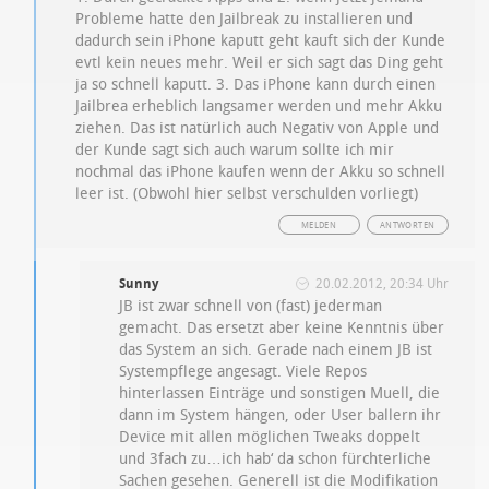
Probleme hatte den Jailbreak zu installieren und
dadurch sein iPhone kaputt geht kauft sich der Kunde
evtl kein neues mehr. Weil er sich sagt das Ding geht
ja so schnell kaputt. 3. Das iPhone kann durch einen
Jailbrea erheblich langsamer werden und mehr Akku
ziehen. Das ist natürlich auch Negativ von Apple und
der Kunde sagt sich auch warum sollte ich mir
nochmal das iPhone kaufen wenn der Akku so schnell
leer ist. (Obwohl hier selbst verschulden vorliegt)
MELDEN
ANTWORTEN
Sunny
20.02.2012, 20:34 Uhr
JB ist zwar schnell von (fast) jederman
gemacht. Das ersetzt aber keine Kenntnis über
das System an sich. Gerade nach einem JB ist
Systempflege angesagt. Viele Repos
hinterlassen Einträge und sonstigen Muell, die
dann im System hängen, oder User ballern ihr
Device mit allen möglichen Tweaks doppelt
und 3fach zu…ich hab‘ da schon fürchterliche
Sachen gesehen. Generell ist die Modifikation