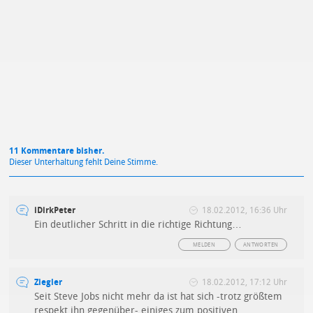
Mit Absendung stimmst du unseren
Datenschutzbestimmungen
zu
11 Kommentare bisher.
Dieser Unterhaltung fehlt Deine Stimme.
iDirkPeter
18.02.2012, 16:36 Uhr
Ein deutlicher Schritt in die richtige Richtung…
MELDEN
ANTWORTEN
Ziegler
18.02.2012, 17:12 Uhr
Seit Steve Jobs nicht mehr da ist hat sich -trotz größtem
respekt ihn gegenüber- einiges zum positiven