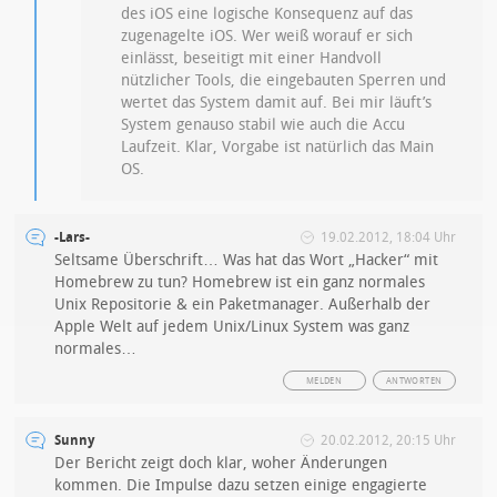
des iOS eine logische Konsequenz auf das
zugenagelte iOS. Wer weiß worauf er sich
einlässt, beseitigt mit einer Handvoll
nützlicher Tools, die eingebauten Sperren und
wertet das System damit auf. Bei mir läuft’s
System genauso stabil wie auch die Accu
Laufzeit. Klar, Vorgabe ist natürlich das Main
OS.
-Lars-
19.02.2012, 18:04 Uhr
Seltsame Überschrift… Was hat das Wort „Hacker“ mit
Homebrew zu tun? Homebrew ist ein ganz normales
Unix Repositorie & ein Paketmanager. Außerhalb der
Apple Welt auf jedem Unix/Linux System was ganz
normales…
MELDEN
ANTWORTEN
Sunny
20.02.2012, 20:15 Uhr
Der Bericht zeigt doch klar, woher Änderungen
kommen. Die Impulse dazu setzen einige engagierte