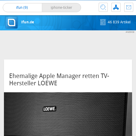
ifun (9)
iphone-ticker
ifun.de
46 839 Artikel
Ehemalige Apple Manager retten TV-
Hersteller LOEWE