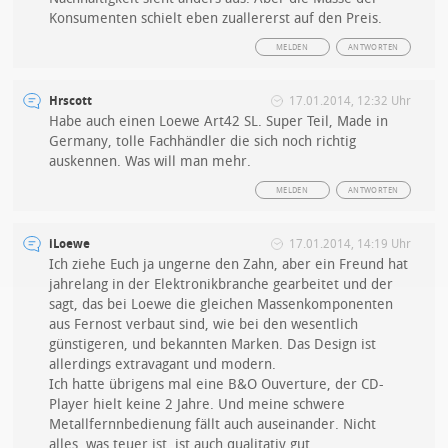
Konsumenten schielt eben zuallererst auf den Preis.
MELDEN
ANTWORTEN
Hrscott
17.01.2014, 12:32 Uhr
Habe auch einen Loewe Art42 SL. Super Teil, Made in
Germany, tolle Fachhändler die sich noch richtig
auskennen. Was will man mehr.
MELDEN
ANTWORTEN
iLoewe
17.01.2014, 14:19 Uhr
Ich ziehe Euch ja ungerne den Zahn, aber ein Freund hat
jahrelang in der Elektronikbranche gearbeitet und der
sagt, das bei Loewe die gleichen Massenkomponenten
aus Fernost verbaut sind, wie bei den wesentlich
günstigeren, und bekannten Marken. Das Design ist
allerdings extravagant und modern.
Ich hatte übrigens mal eine B&O Ouverture, der CD-
Player hielt keine 2 Jahre. Und meine schwere
Metallfernnbedienung fällt auch auseinander. Nicht
alles, was teuer ist, ist auch qualitativ gut.