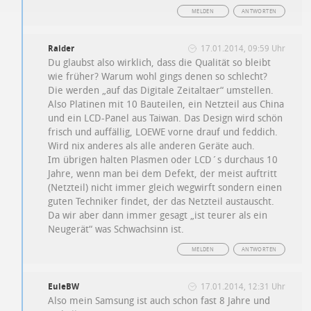
MELDEN
ANTWORTEN
Raider
17.01.2014, 09:59 Uhr
Du glaubst also wirklich, dass die Qualität so bleibt
wie früher? Warum wohl gings denen so schlecht?
Die werden „auf das Digitale Zeitaltaer“ umstellen.
Also Platinen mit 10 Bauteilen, ein Netzteil aus China
und ein LCD-Panel aus Taiwan. Das Design wird schön
frisch und auffällig, LOEWE vorne drauf und feddich.
Wird nix anderes als alle anderen Geräte auch.
Im übrigen halten Plasmen oder LCD´s durchaus 10
Jahre, wenn man bei dem Defekt, der meist auftritt
(Netzteil) nicht immer gleich wegwirft sondern einen
guten Techniker findet, der das Netzteil austauscht.
Da wir aber dann immer gesagt „ist teurer als ein
Neugerät“ was Schwachsinn ist.
MELDEN
ANTWORTEN
EuleBW
17.01.2014, 12:31 Uhr
Also mein Samsung ist auch schon fast 8 Jahre und