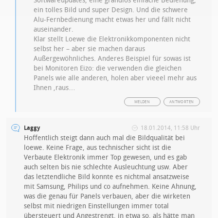
Softwareupdates, eine grandios einfache Bedienung,
ein tolles Bild und super Design. Und die schwere
Alu-Fernbedienung macht etwas her und fällt nicht
auseinander.
Klar stellt Loewe die Elektronikkomponenten nicht
selbst her – aber sie machen daraus
Außergewöhnliches. Anderes Beispiel für sowas ist
bei Monitoren Eizo: die verwenden die gleichen
Panels wie alle anderen, holen aber vieeel mehr aus
Ihnen ‚raus…
MELDEN
ANTWORTEN
Laggy
18.01.2014, 11:58 Uhr
Hoffentlich steigt dann auch mal die Bildqualität bei
loewe. Keine Frage, aus technischer sicht ist die
Verbaute Elektronik immer Top gewesen, und es gab
auch selten bis nie schlechte Ausleuchtung usw. Aber
das letztendliche Bild konnte es nichtmal ansatzweise
mit Samsung, Philips und co aufnehmen. Keine Ahnung,
was die genau für Panels verbauen, aber die wirketen
selbst mit niedrigen Einstellungen immer total
übersteuert und Angestrengt, in etwa so, als hätte man