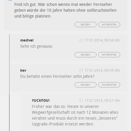
Find ich gut. Wär schon wenns mal wieder Fernseher
geben würde die 10 Jahre halten ohne sollbruchstellen
und billige platinen.
MELDEN
ANTWORTEN
medivel
17.01.2014, 09:54 Uhr
Sehe ich genauso.
MELDEN
ANTWORTEN
kev
17.01.2014, 09:54 Uhr
Du behälst einen Fernseher zehn Jahre?
MELDEN
ANTWORTEN
YUCKFOU!
17.01.2014, 09:57 Uhr
Früher war das so. Heute in unserer
Wegwerfgesellschaft ist nach 12 Monaten alles
veraltet und muss durch ein neues „besseres“
Upgrade-Produkt ersetzt werden.