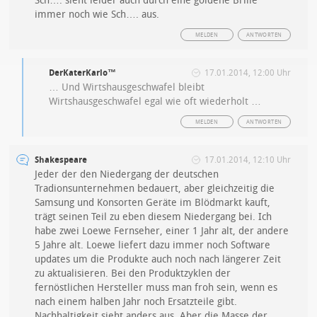
Sch…. sieht leider auch durch eine goldene Brille
immer noch wie Sch…. aus.
MELDEN
ANTWORTEN
DerKaterKarlo™
17.01.2014, 12:00 Uhr
… Und Wirtshausgeschwafel bleibt
Wirtshausgeschwafel egal wie oft wiederholt …
MELDEN
ANTWORTEN
Shakespeare
17.01.2014, 12:10 Uhr
Jeder der den Niedergang der deutschen
Tradionsunternehmen bedauert, aber gleichzeitig die
Samsung und Konsorten Geräte im Blödmarkt kauft,
trägt seinen Teil zu eben diesem Niedergang bei. Ich
habe zwei Loewe Fernseher, einer 1 Jahr alt, der andere
5 Jahre alt. Loewe liefert dazu immer noch Software
updates um die Produkte auch noch nach längerer Zeit
zu aktualisieren. Bei den Produktzyklen der
fernöstlichen Hersteller muss man froh sein, wenn es
nach einem halben Jahr noch Ersatzteile gibt.
Nachhaltigkeit sieht anders aus. Aber die Masse der