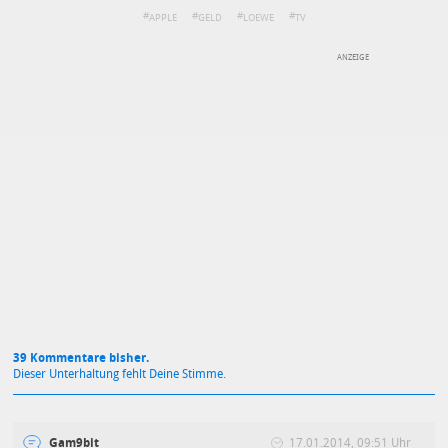
APPLE
GELD
LOEWE
TV
DEINE ANMERKUNG ZUM ARTIKEL
Mit Absendung stimmst du unseren
Datenschutzbestimmungen
zu
39 Kommentare bisher.
Dieser Unterhaltung fehlt Deine Stimme.
Gam9bit
17.01.2014, 09:51 Uhr