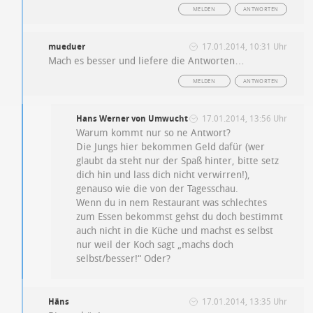
MELDEN
ANTWORTEN
mueduer
17.01.2014, 10:31 Uhr
Mach es besser und liefere die Antworten…
MELDEN
ANTWORTEN
Hans Werner von Umwucht
17.01.2014, 13:56 Uhr
Warum kommt nur so ne Antwort?
Die Jungs hier bekommen Geld dafür (wer
glaubt da steht nur der Spaß hinter, bitte setz
dich hin und lass dich nicht verwirren!),
genauso wie die von der Tagesschau.
Wenn du in nem Restaurant was schlechtes
zum Essen bekommst gehst du doch bestimmt
auch nicht in die Küche und machst es selbst
nur weil der Koch sagt „machs doch
selbst/besser!“ Oder?
Häns
17.01.2014, 13:35 Uhr