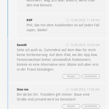
Mehrwert. Mag sich aber ändern, wenn man
den mal benutzt.
ROP
13.06.2022, 11:28 Uhr
Phil, das mit dem Ausblenden ist auf jeden Fall
super, danke!
Gast48
13.06.2022, 10:24 Uhr
Sehe ich auch so. Zumindest auf dem Mac für mich
keine Verbesserung. Auf dem iPad, wo der App bzw.
Fensterwechsel bisher umständlich funktioniert,
könnte es eine Alternative sein. Müste sich aber erst
in der Praxis bestätigen.
MELDEN
ANTWORTEN
Slow mo
13.06.2022, 11:35 Uhr
Bin da bei Dir. Trotzdem gilt immer:
Baue eine
Straße und jemand wird sie benutzen!
MELDEN
ANTWORTEN