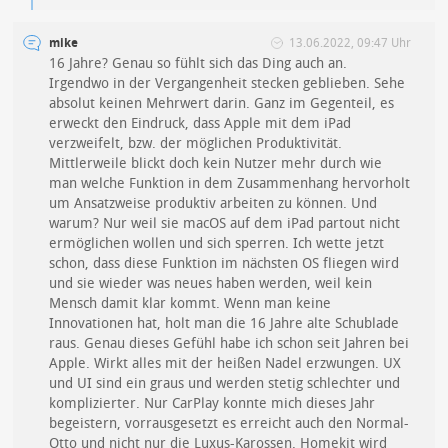
mike
13.06.2022, 09:47 Uhr
16 Jahre? Genau so fühlt sich das Ding auch an.
Irgendwo in der Vergangenheit stecken geblieben. Sehe
absolut keinen Mehrwert darin. Ganz im Gegenteil, es
erweckt den Eindruck, dass Apple mit dem iPad
verzweifelt, bzw. der möglichen Produktivität.
Mittlerweile blickt doch kein Nutzer mehr durch wie
man welche Funktion in dem Zusammenhang hervorholt
um Ansatzweise produktiv arbeiten zu können. Und
warum? Nur weil sie macOS auf dem iPad partout nicht
ermöglichen wollen und sich sperren. Ich wette jetzt
schon, dass diese Funktion im nächsten OS fliegen wird
und sie wieder was neues haben werden, weil kein
Mensch damit klar kommt. Wenn man keine
Innovationen hat, holt man die 16 Jahre alte Schublade
raus. Genau dieses Gefühl habe ich schon seit Jahren bei
Apple. Wirkt alles mit der heißen Nadel erzwungen. UX
und UI sind ein graus und werden stetig schlechter und
komplizierter. Nur CarPlay konnte mich dieses Jahr
begeistern, vorrausgesetzt es erreicht auch den Normal-
Otto und nicht nur die Luxus-Karossen. Homekit wird