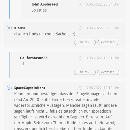
John Appleseed
13.06.2022, 23:34 Uhr
So ist es
Klausi
13.06.2022, 09:58 Uhr
also ich finds ne coole Sache … :)
MELDEN
ANTWORTEN
Californiasun86
13.06.2022, 13:01 Uhr
+1
MELDEN
ANTWORTEN
SpaceCaptainKent
13.06.2022, 10:19 Uhr
Kann jemand bestätigen dass der StageManager auf dem
iPad Air 2020 läuft? Finde hierzu extrem viele
widersprüchliche Aussagen. Manche sagen läuft, andere
sagen läuft nicht… falls es tatsächlich nur sporadisch
verfügbar ist wird es wohl ein Bug der Beta sein. Auf
der Apple Seite zum Thema finde ich es auch ein wenig
missverständlich beschrieben… hier finde ich könnte