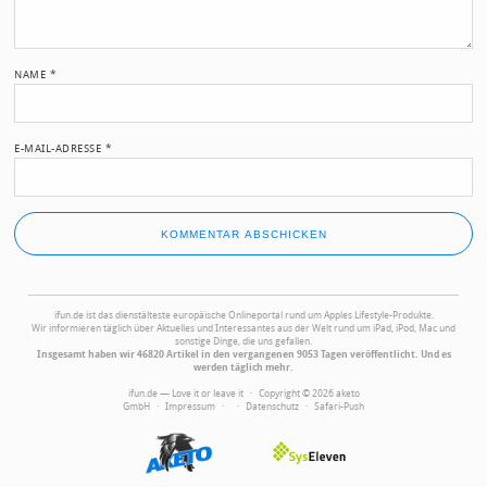
NAME
*
E-MAIL-ADRESSE
*
ifun.de ist das dienstälteste europäische Onlineportal rund um Apples Lifestyle-Produkte.
Wir informieren täglich über Aktuelles und Interessantes aus der Welt rund um iPad, iPod, Mac und
sonstige Dinge, die uns gefallen.
Insgesamt haben wir 46820 Artikel in den vergangenen 9053 Tagen veröffentlicht. Und es
werden täglich mehr.
ifun.de — Love it or leave it · Copyright © 2026 aketo
GmbH ·
Impressum
·
·
Datenschutz
·
Safari-Push