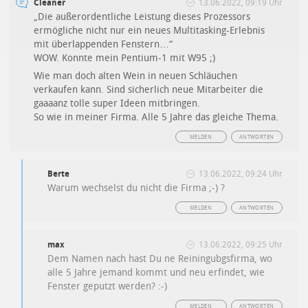
Cleaner
13.06.2022, 09:19 Uhr
„Die außerordentliche Leistung dieses Prozessors
ermögliche nicht nur ein neues Multitasking-Erlebnis
mit überlappenden Fenstern…“
WOW. Konnte mein Pentium-1 mit W95 ;)
Wie man doch alten Wein in neuen Schläuchen
verkaufen kann. Sind sicherlich neue Mitarbeiter die
gaaaanz tolle super Ideen mitbringen.
So wie in meiner Firma. Alle 5 Jahre das gleiche Thema.
MELDEN
ANTWORTEN
Berte
13.06.2022, 09:24 Uhr
Warum wechselst du nicht die Firma ;-) ?
MELDEN
ANTWORTEN
max
13.06.2022, 09:25 Uhr
Dem Namen nach hast Du ne Reiningubgsfirma, wo
alle 5 Jahre jemand kommt und neu erfindet, wie
Fenster geputzt werden? :-)
MELDEN
ANTWORTEN