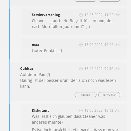
Serviervorschlag
13.06.2022, 11:22 Uhr
Cleaner ist auch ein Begriff für jemand, der
nach Mordfällen „aufräumt“. ;-)
max
13.06.2022, 16:02 Uhr
Guter Punkt! :-D
Cubitus
13.06.2022, 09:32 Uhr
Auf dem iPad (!).
Häufig ist der besser dran, der auch noch was lesen
kann.
MELDEN
ANTWORTEN
Diskutant
13.06.2022, 12:02 Uhr
Was lässt sich glauben dass Cleaner was
anderes meinte?
Es ist doch tatsächlich eigenartig, dass man vor