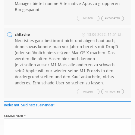
Manager bietet nun ne Alternative Apps zu gruppieren.
Bin gespannt.
MELDEN
ANTWORTEN
chilacho
13.06.2022, 11:51 Uhr
Neu ist es ganz bestimmt nicht und abgeschaut auch,
denn sowas konnte man vor Jahren bereits mit DropIt
(oder so ähnlich hiess es) vor Mac OS X machen. Das
werden die alten Hasen hier noch kennen.
Jetzt sollen ausser M1 Macs alle anderen zu schwach
sein? Apple will nur wieder seine M1 Prozzis in den
Vordergrund stellen und den Kauf ankurbeln, nichts
anderes. Echt schade User so stehen zu lassen.
MELDEN
ANTWORTEN
Redet mit. Seid nett zueinander!
KOMMENTAR
*