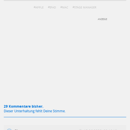
APPLE
IPAD
MAC
STAGE MANAGER
DEINE ANMERKUNG ZUM ARTIKEL
Mit Absendung stimmst du unseren
Datenschutzbestimmungen
zu
29 Kommentare bisher.
Dieser Unterhaltung fehlt Deine Stimme.