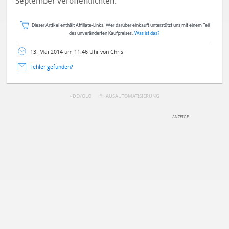
September veröffentlichten.
Dieser Artikel enthält Affiliate-Links. Wer darüber einkauft unterstützt uns mit einem Teil
des unveränderten Kaufpreises.
Was ist das?
13. Mai 2014 um 11:46 Uhr von Chris
Fehler gefunden?
DEVOLO
HAUSAUTOMATISIERUNG
DEINE ANMERKUNG ZUM ARTIKEL
Mit Absendung stimmst du unseren
Datenschutzbestimmungen
zu