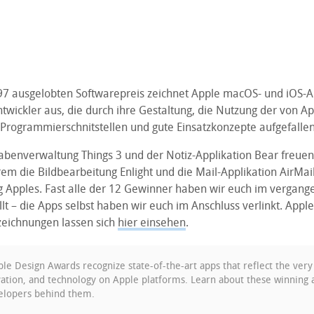
97 ausgelobten Softwarepreis zeichnet Apple macOS- und iOS
twickler aus, die durch ihre Gestaltung, die Nutzung der von Ap
 Programmierschnitstellen und gute Einsatzkonzepte aufgefallen
benverwaltung Things 3 und der Notiz-Applikation Bear freuen 
em die Bildbearbeitung Enlight und die Mail-Applikation AirMai
g Apples. Fast alle der 12 Gewinner haben wir euch im vergang
llt – die Apps selbst haben wir euch im Anschluss verlinkt. Ap
szeichnungen lassen sich
hier einsehen
.
e Design Awards recognize state-of-the-art apps that reflect the very 
vation, and technology on Apple platforms. Learn about these winning 
elopers behind them.