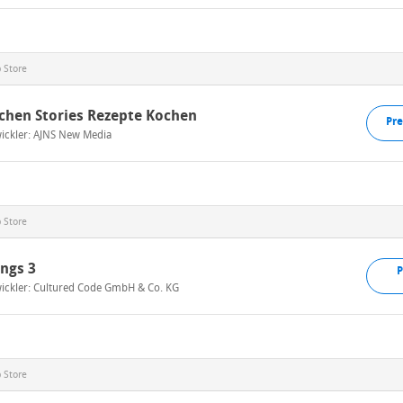
 Store
chen Stories Rezepte Kochen
Pre
ickler:
AJNS New Media
 Store
ngs 3
P
ickler:
Cultured Code GmbH & Co. KG
 Store