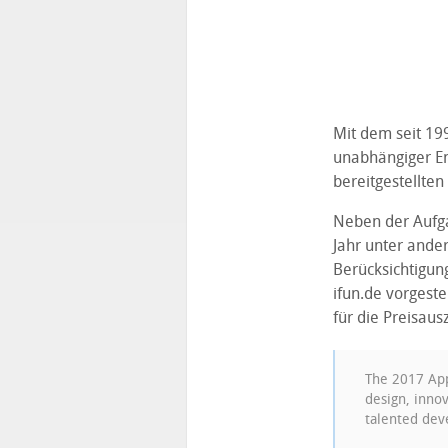
Mit dem seit 19
unabhängiger En
bereitgestellten
Neben der Aufga
Jahr unter ander
Berücksichtigun
ifun.de vorgeste
für die Preisau
The 2017 Appl
design, inno
talented dev