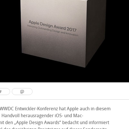
WWDC Entwickler-Konferenz hat Apple auch in diesem
e Handvoll herausragender iOS- und Mac-
t den „Apple Design Awards“ bedacht und informiert