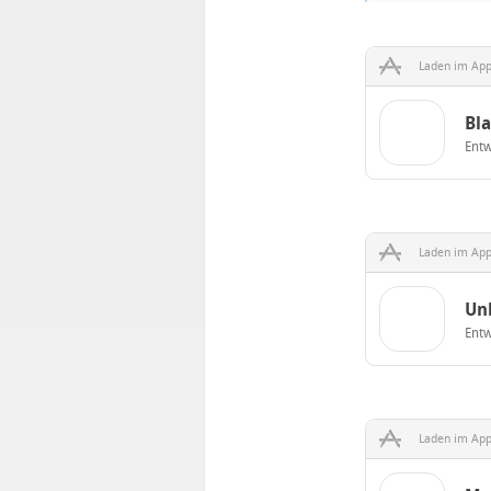
Laden im App
Bla
Entw
Laden im App
Un
Entw
Laden im App