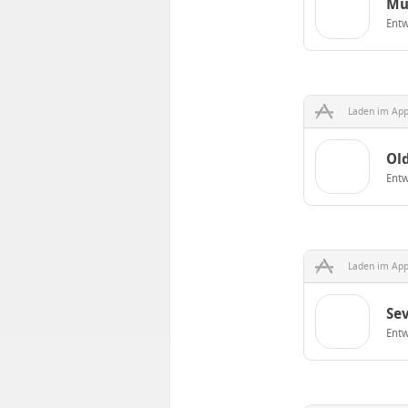
Mu
Entw
Laden im App
Ol
Entw
Laden im App
Se
Entw