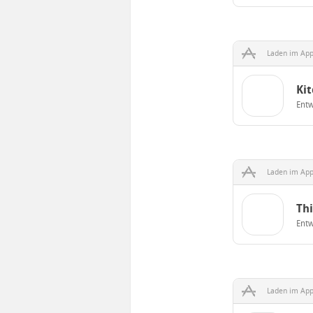
Laden im App
Kit
Entw
Laden im App
Thi
Entw
Laden im App