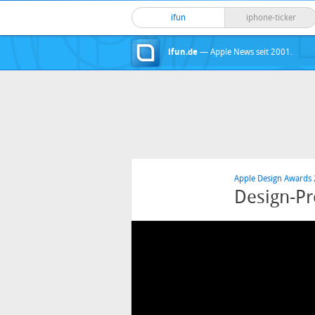
ifun
iphone-ticker
ifun.de
— Apple News seit 2001.
Apple Design Awards
Design-P