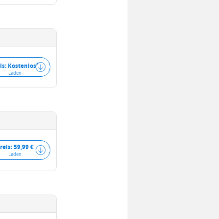
+
is: Kostenlos
Laden
reis: 59,99 €
Laden