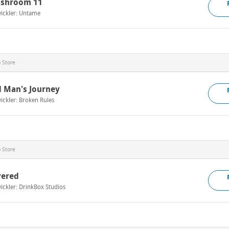
shroom 11
ickler:
Untame
 Store
d Man's Journey
ickler:
Broken Rules
 Store
vered
ickler:
DrinkBox Studios