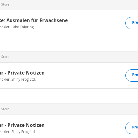
 Store
ke: Ausmalen für Erwachsene
Pre
ickler:
Lake Coloring
 Store
r - Private Notizen
Pre
ickler:
Shiny Frog Ltd.
 Store
r - Private Notizen
Pre
ickler:
Shiny Frog Ltd.