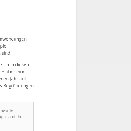
-Anwendungen
ple
 sind.
sich in diesem
l 3 über eine
enen Jahr auf
ples Begründungen
best in
apps and the