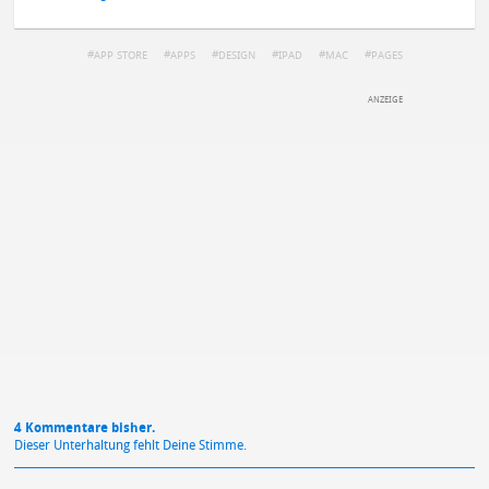
APP STORE
APPS
DESIGN
IPAD
MAC
PAGES
DEINE ANMERKUNG ZUM ARTIKEL
Mit Absendung stimmst du unseren
Datenschutzbestimmungen
zu
4 Kommentare bisher.
Dieser Unterhaltung fehlt Deine Stimme.