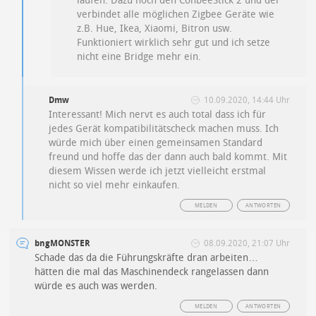
laufen. Dazu noch den ConbeeStick 2 und der
verbindet alle möglichen Zigbee Geräte wie
z.B. Hue, Ikea, Xiaomi, Bitron usw.
Funktioniert wirklich sehr gut und ich setze
nicht eine Bridge mehr ein.
Dmw
10.09.2020, 14:44 Uhr
Interessant! Mich nervt es auch total dass ich für
jedes Gerät kompatibilitätscheck machen muss. Ich
würde mich über einen gemeinsamen Standard
freund und hoffe das der dann auch bald kommt. Mit
diesem Wissen werde ich jetzt vielleicht erstmal
nicht so viel mehr einkaufen.
MELDEN
ANTWORTEN
bngMONSTER
08.09.2020, 21:07 Uhr
Schade das da die Führungskräfte dran arbeiten…
hätten die mal das Maschinendeck rangelassen dann
würde es auch was werden.
MELDEN
ANTWORTEN