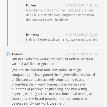
PhUser
09.09.2020, 11:08 Uhr
Nein keine Probleme hier. Einzigste die GUI
der FB. Die wird etwas langsamer wenn man
die Netzwerk Ansicht öffnet.
jonnyxxx
09.09.2020, 21:35 Uhr
Hab ich heute auch gemerkt, warum ist das so?
Thomas
08.09.2020, 22:05 Uhr
Um der Sache ein wenig den Zahn zu ziehen, schauen
wir mal auf den Originaltext:
„We are thrilled that four new global strategic
companies […] have joined the Zigbee Alliance’s Board
of Directors and are actively contributing to and
promoting the Project. Joining these leaders are
hundreds of product, engineering, and marketing
experts, working across 30 cross-functional teams, all
focused on the brand promise that our connected
devices simply just work together.“