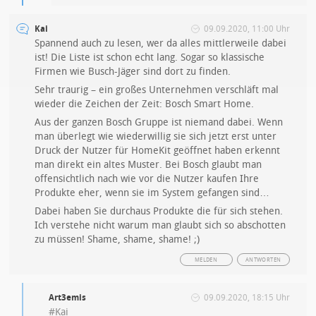
Kai
09.09.2020, 11:00 Uhr
Spannend auch zu lesen, wer da alles mittlerweile dabei
ist! Die Liste ist schon echt lang. Sogar so klassische
Firmen wie Busch-Jäger sind dort zu finden.
Sehr traurig – ein großes Unternehmen verschläft mal
wieder die Zeichen der Zeit: Bosch Smart Home.
Aus der ganzen Bosch Gruppe ist niemand dabei. Wenn
man überlegt wie wiederwillig sie sich jetzt erst unter
Druck der Nutzer für HomeKit geöffnet haben erkennt
man direkt ein altes Muster. Bei Bosch glaubt man
offensichtlich nach wie vor die Nutzer kaufen Ihre
Produkte eher, wenn sie im System gefangen sind…
Dabei haben Sie durchaus Produkte die für sich stehen.
Ich verstehe nicht warum man glaubt sich so abschotten
zu müssen! Shame, shame, shame! ;)
MELDEN
ANTWORTEN
Art3emis
09.09.2020, 18:15 Uhr
#Kai