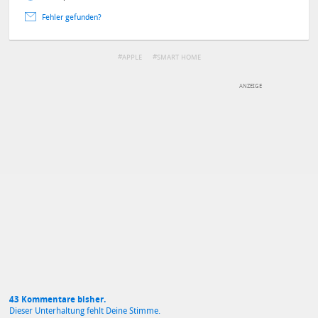
Fehler gefunden?
APPLE
SMART HOME
DEINE ANMERKUNG ZUM ARTIKEL
Mit Absendung stimmst du unseren
Datenschutzbestimmungen
zu
43 Kommentare bisher.
Dieser Unterhaltung fehlt Deine Stimme.