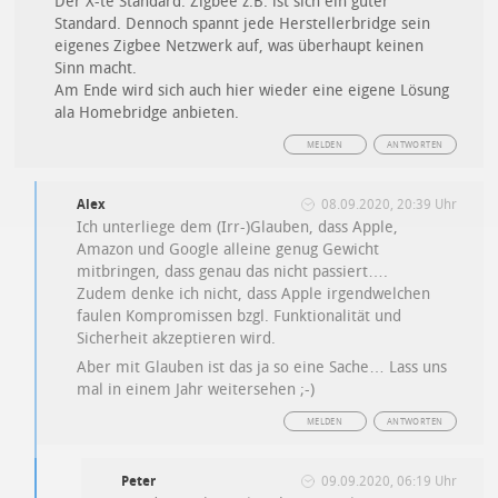
Der X-te Standard. Zigbee z.B. ist sich ein guter
Standard. Dennoch spannt jede Herstellerbridge sein
eigenes Zigbee Netzwerk auf, was überhaupt keinen
Sinn macht.
Am Ende wird sich auch hier wieder eine eigene Lösung
ala Homebridge anbieten.
MELDEN
ANTWORTEN
Alex
08.09.2020, 20:39 Uhr
Ich unterliege dem (Irr-)Glauben, dass Apple,
Amazon und Google alleine genug Gewicht
mitbringen, dass genau das nicht passiert….
Zudem denke ich nicht, dass Apple irgendwelchen
faulen Kompromissen bzgl. Funktionalität und
Sicherheit akzeptieren wird.
Aber mit Glauben ist das ja so eine Sache… Lass uns
mal in einem Jahr weitersehen ;-)
MELDEN
ANTWORTEN
Peter
09.09.2020, 06:19 Uhr