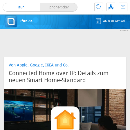
ifun
iphone-ticker
ifun.de
46 830 Artikel
Von Apple, Google, IKEA und Co.
Connected Home over IP: Details zum
neuen Smart Home-Standard