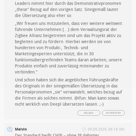
Leaders nimmt hier durch das Demonstrativpronomen
„these“ Bezug auf den vorigen Satz. Sinngemäß lautet
die Übersetzung also eher so:
„Wir freuen uns mitzuteilen, dass vier weitere weltweit
führende Unternehmen […] dem Verwaltungsrat der
Zigbee Allianz beigetreten sind um das Projekt aktiv zu
begleiten und zu fördern. Hierbei werden sie von
hunderten von Produkt-, Technik- und
Marketingexperten unterstützt, die in 30
funktionsübergreifenden Teams daran arbeiten, unsere
Produkte einfach und zuverlässig miteinander zu
verbinden.“
Und schon haben sich die angeblichen Führungskräfte
des Originals in der sinngemäßen Übersetzung in das
Personalpronomen „sie“ verwandelt, welches bezug auf
die Firmen als solches nimmt. @ifun: Man kann sowas
nicht wirklich von Deepl übersetzen lassen. ;-)
MELDEN
ANTWORTEN
Melvin
09.09.2020, 08:18 Uhr
Der Standard heißt CHIP – ohne IP dahinter.