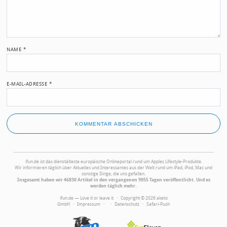
NAME
*
E-MAIL-ADRESSE
*
ifun.de ist das dienstälteste europäische Onlineportal rund um Apples Lifestyle-Produkte.
Wir informieren täglich über Aktuelles und Interessantes aus der Welt rund um iPad, iPod, Mac und
sonstige Dinge, die uns gefallen.
Insgesamt haben wir 46830 Artikel in den vergangenen 9055 Tagen veröffentlicht. Und es
werden täglich mehr.
ifun.de — Love it or leave it · Copyright © 2026 aketo
GmbH ·
Impressum
·
·
Datenschutz
·
Safari-Push