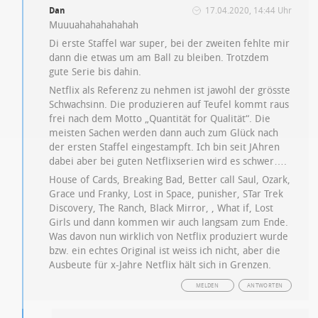
Dan
17.04.2020, 14:44 Uhr
Muuuahahahahahah
Di erste Staffel war super, bei der zweiten fehlte mir
dann die etwas um am Ball zu bleiben. Trotzdem
gute Serie bis dahin.
Netflix als Referenz zu nehmen ist jawohl der grösste
Schwachsinn. Die produzieren auf Teufel kommt raus
frei nach dem Motto „Quantität for Qualität“. Die
meisten Sachen werden dann auch zum Glück nach
der ersten Staffel eingestampft. Ich bin seit JAhren
dabei aber bei guten Netflixserien wird es schwer….
House of Cards, Breaking Bad, Better call Saul, Ozark,
Grace und Franky, Lost in Space, punisher, STar Trek
Discovery, The Ranch, Black Mirror, , What if, Lost
Girls und dann kommen wir auch langsam zum Ende.
Was davon nun wirklich von Netflix produziert wurde
bzw. ein echtes Original ist weiss ich nicht, aber die
Ausbeute für x-Jahre Netflix hält sich in Grenzen.
MELDEN
ANTWORTEN