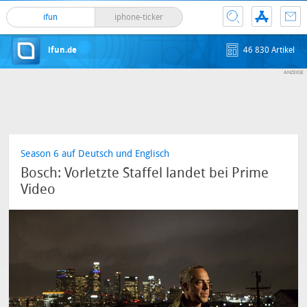
ifun
iphone-ticker
ifun.de
46 830 Artikel
Season 6 auf Deutsch und Englisch
Bosch: Vorletzte Staffel landet bei Prime
Video