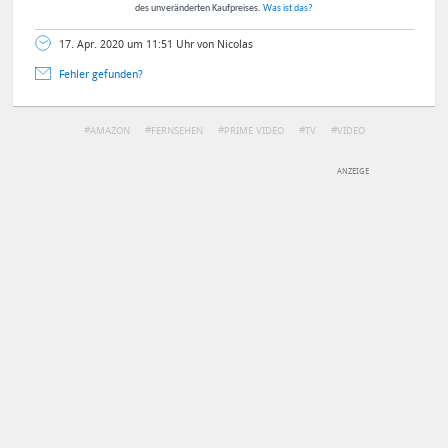
des unveränderten Kaufpreises.
Was ist das?
17. Apr. 2020 um 11:51 Uhr von Nicolas
Fehler gefunden?
AMAZON
FERNSEHEN
PRIME VIDEO
TV
VIDEO
DEINE ANMERKUNG ZUM ARTIKEL
Mit Absendung stimmst du unseren
Datenschutzbestimmungen
zu