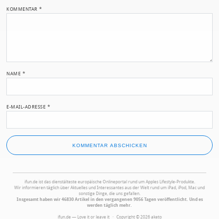
KOMMENTAR
*
NAME
*
E-MAIL-ADRESSE
*
ifun.de ist das dienstälteste europäische Onlineportal rund um Apples Lifestyle-Produkte.
Wir informieren täglich über Aktuelles und Interessantes aus der Welt rund um iPad, iPod, Mac und
sonstige Dinge, die uns gefallen.
Insgesamt haben wir 46830 Artikel in den vergangenen 9056 Tagen veröffentlicht. Und es
werden täglich mehr.
ifun.de — Love it or leave it · Copyright © 2026 aketo