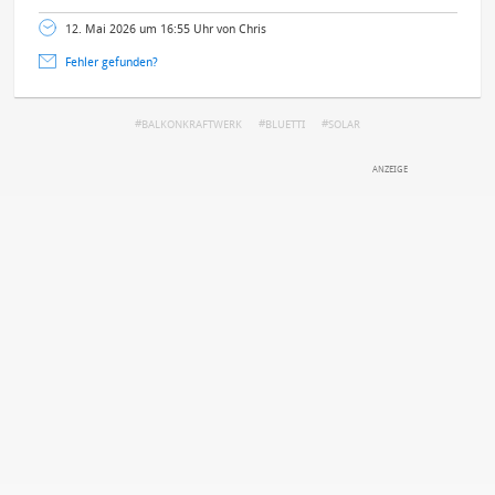
12. Mai 2026 um 16:55 Uhr von Chris
Fehler gefunden?
BALKONKRAFTWERK
BLUETTI
SOLAR
DEINE ANMERKUNG ZUM ARTIKEL
Mit Absendung stimmst du unseren
Datenschutzbestimmungen
zu