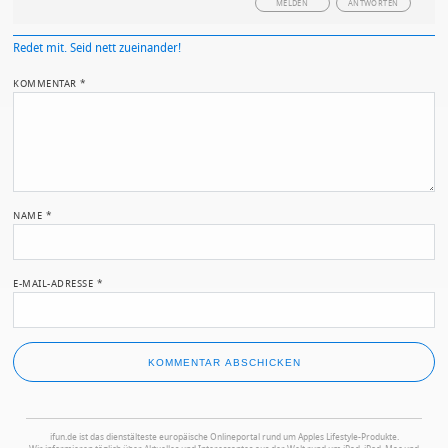
MELDEN
ANTWORTEN
Redet mit. Seid nett zueinander!
KOMMENTAR
*
NAME
*
E-MAIL-ADRESSE
*
ifun.de ist das dienstälteste europäische Onlineportal rund um Apples Lifestyle-Produkte.