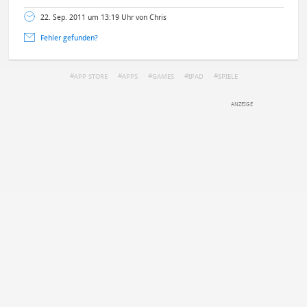
22. Sep. 2011 um 13:19 Uhr von Chris
Fehler gefunden?
APP STORE
APPS
GAMES
IPAD
SPIELE
DEINE ANMERKUNG ZUM ARTIKEL
Mit Absendung stimmst du unseren
Datenschutzbestimmungen
zu