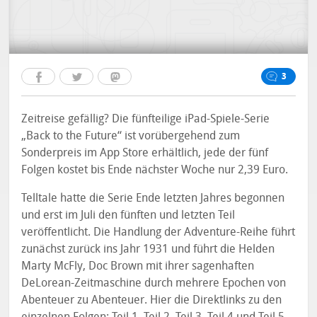
3
Zeitreise gefällig? Die fünfteilige iPad-Spiele-Serie
„Back to the Future“ ist vorübergehend zum
Sonderpreis im App Store erhältlich, jede der fünf
Folgen kostet bis Ende nächster Woche nur 2,39 Euro.
Telltale hatte die Serie Ende letzten Jahres begonnen
und erst im Juli den fünften und letzten Teil
veröffentlicht. Die Handlung der Adventure-Reihe führt
zunächst zurück ins Jahr 1931 und führt die Helden
Marty McFly, Doc Brown mit ihrer sagenhaften
DeLorean-Zeitmaschine durch mehrere Epochen von
Abenteuer zu Abenteuer. Hier die Direktlinks zu den
einzelnen Folgen:
Teil 1
,
Teil 2
,
Teil 3
,
Teil 4
und
Teil 5
.