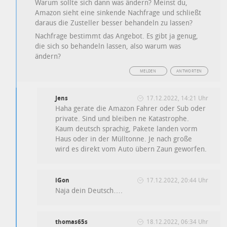
Warum sollte sich dann was ändern? Meinst du,
Amazon sieht eine sinkende Nachfrage und schließt
daraus die Zusteller besser behandeln zu lassen?
Nachfrage bestimmt das Angebot. Es gibt ja genug,
die sich so behandeln lassen, also warum was
ändern?
MELDEN
ANTWORTEN
Jens
17.12.2022, 14:21 Uhr
Haha gerate die Amazon Fahrer oder Sub oder
private. Sind und bleiben ne Katastrophe.
Kaum deutsch sprachig, Pakete landen vorm
Haus oder in der Mülltonne. Je nach große
wird es direkt vom Auto übern Zaun geworfen.
iGon
17.12.2022, 20:44 Uhr
Naja dein Deutsch….
thomas65s
18.12.2022, 06:34 Uhr