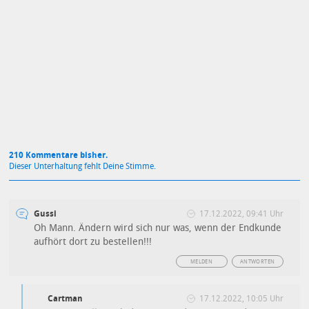
Mit Absendung stimmst du unseren
Datenschutzbestimmungen
zu
210 Kommentare bisher.
Dieser Unterhaltung fehlt Deine Stimme.
Gussi
17.12.2022, 09:41 Uhr
Oh Mann. Ändern wird sich nur was, wenn der Endkunde
aufhört dort zu bestellen!!!
MELDEN
ANTWORTEN
Cartman
17.12.2022, 10:05 Uhr