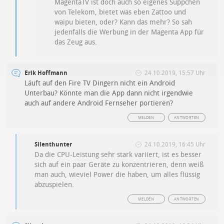
MagentaTV ist doch auch so eigenes Süppchen
von Telekom, bietet was eben Zattoo und
waipu bieten, oder? Kann das mehr? So sah
jedenfalls die Werbung in der Magenta App für
das Zeug aus.
Erik Hoffmann
24.10.2019, 15:57 Uhr
Läuft auf den Fire TV Dingern nicht ein Android
Unterbau? Könnte man die App dann nicht irgendwie
auch auf andere Android Fernseher portieren?
MELDEN
ANTWORTEN
Silenthunter
24.10.2019, 16:45 Uhr
Da die CPU-Leistung sehr stark variiert, ist es besser
sich auf ein paar Geräte zu konzentrieren, denn weiß
man auch, wieviel Power die haben, um alles flüssig
abzuspielen.
MELDEN
ANTWORTEN