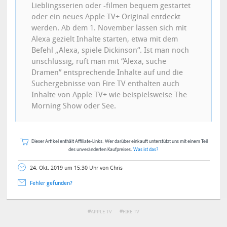
Lieblingsserien oder -filmen bequem gestartet
oder ein neues Apple TV+ Original entdeckt
werden. Ab dem 1. November lassen sich mit
Alexa gezielt Inhalte starten, etwa mit dem
Befehl „Alexa, spiele Dickinson“. Ist man noch
unschlüssig, ruft man mit “Alexa, suche
Dramen” entsprechende Inhalte auf und die
Suchergebnisse von Fire TV enthalten auch
Inhalte von Apple TV+ wie beispielsweise The
Morning Show oder See.
Dieser Artikel enthält Affiliate-Links. Wer darüber einkauft unterstützt uns mit einem Teil
des unveränderten Kaufpreises.
Was ist das?
24. Okt. 2019 um 15:30 Uhr von Chris
Fehler gefunden?
APPLE TV
FIRE TV