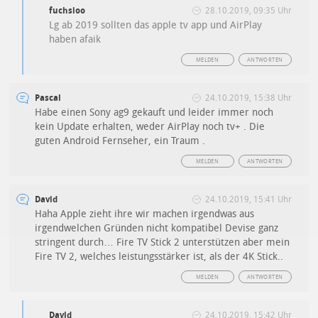
fuchsioo
28.10.2019, 09:35 Uhr
Lg ab 2019 sollten das apple tv app und AirPlay
haben afaik
MELDEN
ANTWORTEN
Pascal
24.10.2019, 15:38 Uhr
Habe einen Sony ag9 gekauft und leider immer noch
kein Update erhalten, weder AirPlay noch tv+ . Die
guten Android Fernseher, ein Traum .
MELDEN
ANTWORTEN
David
24.10.2019, 15:41 Uhr
Haha Apple zieht ihre wir machen irgendwas aus
irgendwelchen Gründen nicht kompatibel Devise ganz
stringent durch… Fire TV Stick 2 unterstützen aber mein
Fire TV 2, welches leistungsstärker ist, als der 4K Stick..
MELDEN
ANTWORTEN
David
24.10.2019, 15:42 Uhr