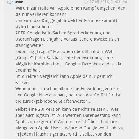
sven
27.05.2016, 21:08 Uhr
Warum zur Hölle will Apple einen Kampf eingehen, den
sie nur verlieren können?
klar wird das Ding (egal in welcher Form es kommt)
stylisch aussehen…
ABER Google ist in Sachen Spracherkennung und
Useranfragen Lichtjahre voraus…und entwickelt sich
ständig weiter.
jeden Tag „Fragen“ Menschen überall auf der Welt
„Google“. Jeder Satzbau, jede Redewendung, jede
Mögliche Kombination… Googles Datenbestand ist da
uneinholbar.
Im direkten Vergleich kann Apple da nur peinlich
wirken.
Wenn man sich schon alleine die Entwicklung von Siri
und Google Now anschaut, hat man das Gefühl Siri ist
die zurückgebliebene Stiefschwester…
Selbst eine 2.0 Version kann da nichts reissen… Was
aber auch logisch ist. Auf welchen Datenbestand kann
Apple zurückgreifen? Auf eine recht Überschaubare
Menge von Apple Usern, während Google wohl nahezu
in jedem Haushalt genutzt wird… selbst von den