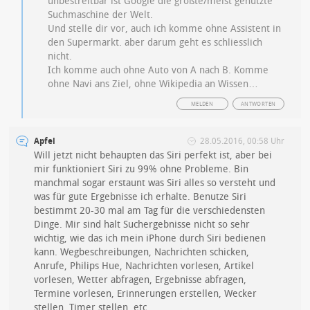
unbestreitbar ist Google die größte/meist genutzte
Suchmaschine der Welt.
Und stelle dir vor, auch ich komme ohne Assistent in
den Supermarkt. aber darum geht es schliesslich
nicht.
Ich komme auch ohne Auto von A nach B. Komme
ohne Navi ans Ziel, ohne Wikipedia an Wissen…
MELDEN
ANTWORTEN
Apfel
28.05.2016, 00:58 Uhr
Will jetzt nicht behaupten das Siri perfekt ist, aber bei
mir funktioniert Siri zu 99% ohne Probleme. Bin
manchmal sogar erstaunt was Siri alles so versteht und
was für gute Ergebnisse ich erhalte. Benutze Siri
bestimmt 20-30 mal am Tag für die verschiedensten
Dinge. Mir sind halt Suchergebnisse nicht so sehr
wichtig, wie das ich mein iPhone durch Siri bedienen
kann. Wegbeschreibungen, Nachrichten schicken,
Anrufe, Philips Hue, Nachrichten vorlesen, Artikel
vorlesen, Wetter abfragen, Ergebnisse abfragen,
Termine vorlesen, Erinnerungen erstellen, Wecker
stellen, Timer stellen, etc …