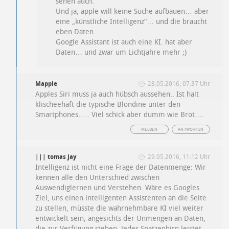
sehen auch.
Und ja, apple will keine Suche aufbauen… aber
eine „künstliche Intelligenz“… und die braucht
eben Daten.
Google Assistant ist auch eine KI. hat aber
Daten… und zwar um Lichtjahre mehr ;)
Mapple
28.05.2016, 07:37 Uhr
Apples Siri muss ja auch hübsch aussehen.. Ist halt
klischeehaft die typische Blondine unter den
Smartphones….. Viel schick aber dumm wie Brot….
MELDEN
ANTWORTEN
||| tomas jay
29.05.2016, 11:12 Uhr
Intelligenz ist nicht eine Frage der Datenmenge: Wir
kennen alle den Unterschied zwischen
Auswendiglernen und Verstehen. Wäre es Googles
Ziel, uns einen intelligenten Assistenten an die Seite
zu stellen, müsste die wahrnehmbare KI viel weiter
entwickelt sein, angesichts der Unmengen an Daten,
die zur Verfügung stehen. Jedes Spatzenhirn leistet