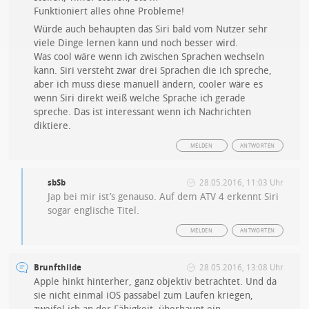
Funktioniert alles ohne Probleme!
Würde auch behaupten das Siri bald vom Nutzer sehr
viele Dinge lernen kann und noch besser wird.
Was cool wäre wenn ich zwischen Sprachen wechseln
kann. Siri versteht zwar drei Sprachen die ich spreche,
aber ich muss diese manuell ändern, cooler wäre es
wenn Siri direkt weiß welche Sprache ich gerade
spreche. Das ist interessant wenn ich Nachrichten
diktiere.
MELDEN
ANTWORTEN
sbSb
28.05.2016, 11:03 Uhr
Jap bei mir ist’s genauso. Auf dem ATV 4 erkennt Siri
sogar englische Titel.
MELDEN
ANTWORTEN
Brunfthilde
28.05.2016, 13:08 Uhr
Apple hinkt hinterher, ganz objektiv betrachtet. Und da
sie nicht einmal iOS passabel zum Laufen kriegen,