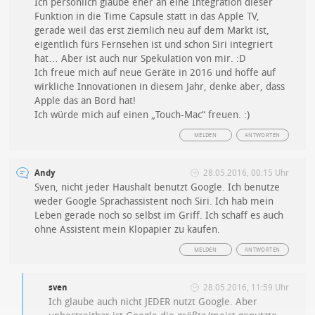
Ich persönlich glaube eher an eine Integration dieser
Funktion in die Time Capsule statt in das Apple TV,
gerade weil das erst ziemlich neu auf dem Markt ist,
eigentlich fürs Fernsehen ist und schon Siri integriert
hat… Aber ist auch nur Spekulation von mir. :D
Ich freue mich auf neue Geräte in 2016 und hoffe auf
wirkliche Innovationen in diesem Jahr, denke aber, dass
Apple das an Bord hat!
Ich würde mich auf einen „Touch-Mac“ freuen. :)
MELDEN
ANTWORTEN
Andy
28.05.2016, 00:15 Uhr
Sven, nicht jeder Haushalt benutzt Google. Ich benutze
weder Google Sprachassistent noch Siri. Ich hab mein
Leben gerade noch so selbst im Griff. Ich schaff es auch
ohne Assistent mein Klopapier zu kaufen.
MELDEN
ANTWORTEN
sven
28.05.2016, 11:59 Uhr
Ich glaube auch nicht JEDER nutzt Google. Aber