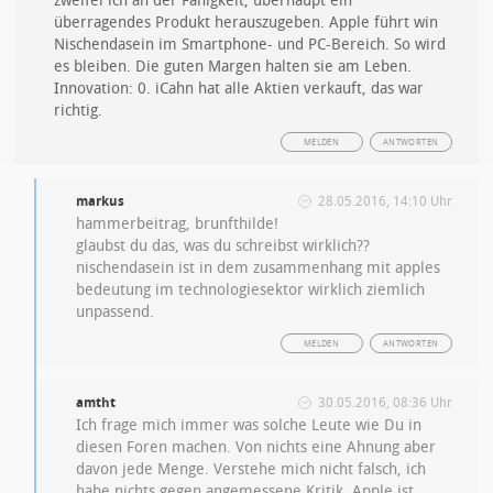
zweifel ich an der Fähigkeit, überhaupt ein
überragendes Produkt herauszugeben. Apple führt win
Nischendasein im Smartphone- und PC-Bereich. So wird
es bleiben. Die guten Margen halten sie am Leben.
Innovation: 0. iCahn hat alle Aktien verkauft, das war
richtig.
MELDEN
ANTWORTEN
markus
28.05.2016, 14:10 Uhr
hammerbeitrag, brunfthilde!
glaubst du das, was du schreibst wirklich??
nischendasein ist in dem zusammenhang mit apples
bedeutung im technologiesektor wirklich ziemlich
unpassend.
MELDEN
ANTWORTEN
amtht
30.05.2016, 08:36 Uhr
Ich frage mich immer was solche Leute wie Du in
diesen Foren machen. Von nichts eine Ahnung aber
davon jede Menge. Verstehe mich nicht falsch, ich
habe nichts gegen angemessene Kritik. Apple ist