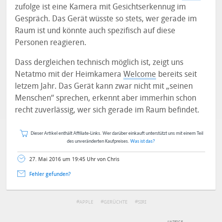
zufolge ist eine Kamera mit Gesichtserkennug im
Gespräch. Das Gerät wüsste so stets, wer gerade im
Raum ist und könnte auch spezifisch auf diese
Personen reagieren.
Dass dergleichen technisch möglich ist, zeigt uns
Netatmo mit der Heimkamera
Welcome
bereits seit
letzem Jahr. Das Gerät kann zwar nicht mit „seinen
Menschen“ sprechen, erkennt aber immerhin schon
recht zuverlässig, wer sich gerade im Raum befindet.
Dieser Artikel enthält Affiliate-Links. Wer darüber einkauft unterstützt uns mit einem Teil
des unveränderten Kaufpreises.
Was ist das?
27. Mai 2016 um 19:45 Uhr von Chris
Fehler gefunden?
APPLE
GERÜCHTE
SIRI