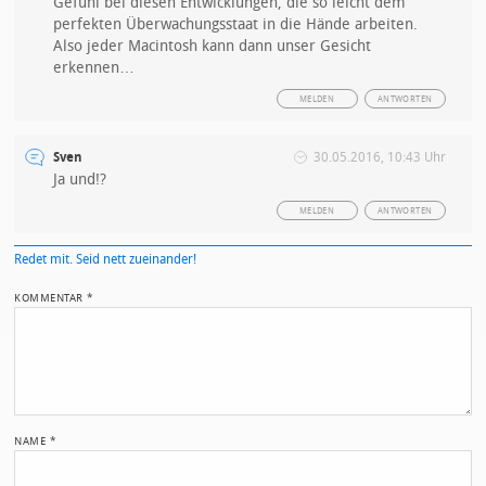
Gefühl bei diesen Entwicklungen, die so leicht dem
perfekten Überwachungsstaat in die Hände arbeiten.
Also jeder Macintosh kann dann unser Gesicht
erkennen…
MELDEN
ANTWORTEN
Sven
30.05.2016, 10:43 Uhr
Ja und!?
MELDEN
ANTWORTEN
Redet mit. Seid nett zueinander!
KOMMENTAR
*
NAME
*