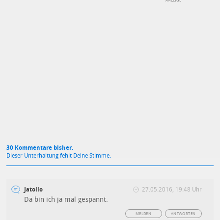
DEINE ANMERKUNG ZUM ARTIKEL
Mit Absendung stimmst du unseren
Datenschutzbestimmungen
zu
30 Kommentare bisher.
Dieser Unterhaltung fehlt Deine Stimme.
Jatollo
27.05.2016, 19:48 Uhr
Da bin ich ja mal gespannt.
MELDEN
ANTWORTEN