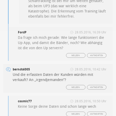
Schlaftracking ist bei mir um Welten genauer,
als beim UP3 (das war wirklich eine
Katastrophe). Die Erkennung vom Training läuft
ebenfalls bei mir fehlerfrei.
FordP
28.05.2016, 16:39 Uhr
Da frage ich mich gerade: Wie lange funktioniert die
Up App, und damit die Bänder, noch? Wie abhängig
ist die von den Up servern?
MELDEN
ANTWORTEN
berndt4005
28.05.2016, 10:42 Uhr
Und die erfassten Daten der Kunden würden mit
verkauft? An „irgendjemanden“?
MELDEN
ANTWORTEN
cosmic77
28.05.2016, 10:50 Uhr
Keine Sorge deine Daten sind schon lange wech
MELDEN
ANTWORTEN