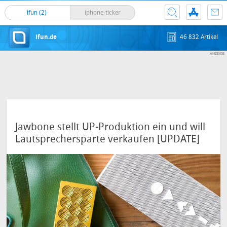
ifun (2)
iphone-ticker
ifun.de
46 832 Artikel
Jawbone stellt UP-Produktion ein und will
Lautsprechersparte verkaufen [UPDATE]