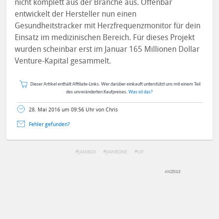
nicht komplett aus der Branche aus. Offenbar
entwickelt der Hersteller nun einen
Gesundheitstracker mit Herzfrequenzmonitor für dein
Einsatz im medizinischen Bereich. Für dieses Projekt
wurden scheinbar erst im Januar 165 Millionen Dollar
Venture-Kapital gesammelt.
Dieser Artikel enthält Affiliate-Links. Wer darüber einkauft unterstützt uns mit einem Teil
des unveränderten Kaufpreises.
Was ist das?
28. Mai 2016 um 09:56 Uhr von Chris
Fehler gefunden?
JAMBOX
JAWBONE
UP
DEINE ANMERKUNG ZUM ARTIKEL