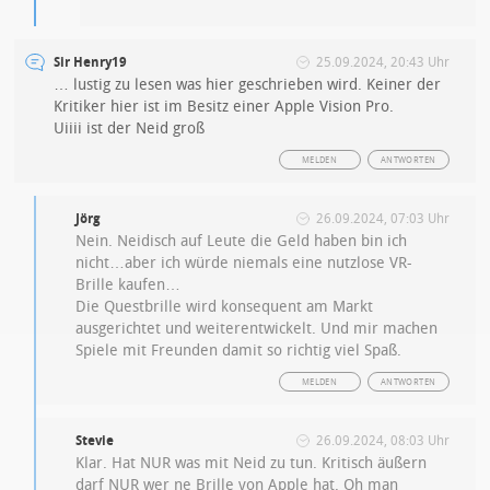
Sir Henry19
25.09.2024, 20:43 Uhr
… lustig zu lesen was hier geschrieben wird. Keiner der
Kritiker hier ist im Besitz einer Apple Vision Pro.
Uiiii ist der Neid groß
MELDEN
ANTWORTEN
Jörg
26.09.2024, 07:03 Uhr
Nein. Neidisch auf Leute die Geld haben bin ich
nicht…aber ich würde niemals eine nutzlose VR-
Brille kaufen…
Die Questbrille wird konsequent am Markt
ausgerichtet und weiterentwickelt. Und mir machen
Spiele mit Freunden damit so richtig viel Spaß.
MELDEN
ANTWORTEN
Stevie
26.09.2024, 08:03 Uhr
Klar. Hat NUR was mit Neid zu tun. Kritisch äußern
darf NUR wer ne Brille von Apple hat. Oh man