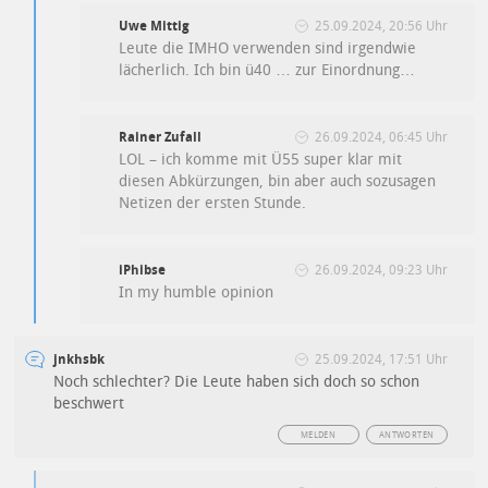
Uwe Mittig
25.09.2024, 20:56 Uhr
Leute die IMHO verwenden sind irgendwie
lächerlich. Ich bin ü40 … zur Einordnung…
Rainer Zufall
26.09.2024, 06:45 Uhr
LOL – ich komme mit Ü55 super klar mit
diesen Abkürzungen, bin aber auch sozusagen
Netizen der ersten Stunde.
iPhibse
26.09.2024, 09:23 Uhr
In my humble opinion
jnkhsbk
25.09.2024, 17:51 Uhr
Noch schlechter? Die Leute haben sich doch so schon
beschwert
MELDEN
ANTWORTEN