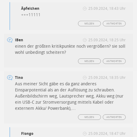
Äpfelchen
25.09.2024, 18:43 Uhr
+++11111
MELDEN
ANTWORTEN
iBen
25.09.2024, 18:25 Uhr
einen der größten kritikpunkte noch vergrößern? sie soll
wohl unbedingt scheitern?
MELDEN
ANTWORTEN
Tino
25.09.2024, 18:35 Uhr
Aus meiner Sicht gäbe es da ganz anderes
Einsparpotential als an der Auflösung zu schrauben.
Außenbildschirm weg, Lautsprecher weg, Akku weg (nur
ein USB-C zur Stromversorgung mittels Kabel oder
externem Akku/ Powerbank),…
MELDEN
ANTWORTEN
Flongo
25.09.2024, 18:47 Uhr