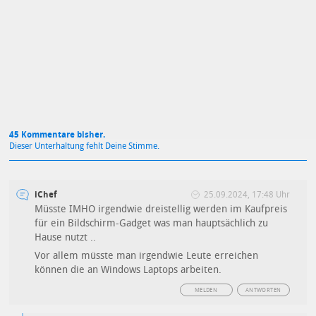
Mit Absendung stimmst du unseren
Datenschutzbestimmungen
zu
45 Kommentare bisher.
Dieser Unterhaltung fehlt Deine Stimme.
iChef
25.09.2024, 17:48 Uhr
Müsste IMHO irgendwie dreistellig werden im Kaufpreis
für ein Bildschirm-Gadget was man hauptsächlich zu
Hause nutzt ..
Vor allem müsste man irgendwie Leute erreichen
können die an Windows Laptops arbeiten.
MELDEN
ANTWORTEN