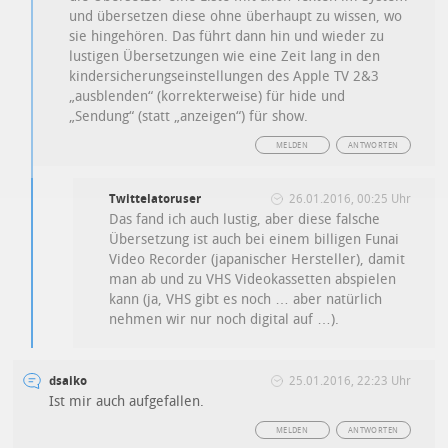
und übersetzen diese ohne überhaupt zu wissen, wo
sie hingehören. Das führt dann hin und wieder zu
lustigen Übersetzungen wie eine Zeit lang in den
kindersicherungseinstellungen des Apple TV 2&3
„ausblenden“ (korrekterweise) für hide und
„Sendung“ (statt „anzeigen“) für show.
MELDEN
ANTWORTEN
Twittelatoruser
26.01.2016, 00:25 Uhr
Das fand ich auch lustig, aber diese falsche
Übersetzung ist auch bei einem billigen Funai
Video Recorder (japanischer Hersteller), damit
man ab und zu VHS Videokassetten abspielen
kann (ja, VHS gibt es noch … aber natürlich
nehmen wir nur noch digital auf …).
dsaiko
25.01.2016, 22:23 Uhr
Ist mir auch aufgefallen.
MELDEN
ANTWORTEN