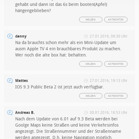
gehabt und dann ist das 6s beim booten(Apfel)
hängengeblieben?
MELDEN
ANTWORTEN
danny
27.01.2016, 09:30 Uhr
Na da brauchts schon mehr als ein Mini-Update um
ausm Apple TV 4 ein brauchbares Produkt zu machen.
Wer noch die alte box hat: behalten.
MELDEN
ANTWORTEN
Mattes
27.01.2016, 19:13 Uhr
IOS 9.3 Public Beta 2 ist jetzt auch verfügbar.
MELDEN
ANTWORTEN
Andreas B.
30.01.2016, 18:53 Uhr
Nach dem Update von 6.01 auf 9.3 Beta werden bei
Goolge Maps keine Straßen und keine Verkehrsinfos
angezeigt. Die Straßennummer und der Straßenname
werden angezeigt. D.h. keine Navigation möglich.