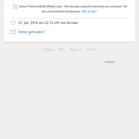
Dieser Artikel enthält Affiliate-Links. Wer darüber einkauft unterstützt uns mit einem Teil
des unveränderten Kaufpreises.
Was ist das?
25. Jan. 2016 um 22:15 Uhr von Nicolas
Fehler gefunden?
APPLE
IOS
IOS 9.3
TVOS
DEINE ANMERKUNG ZUM ARTIKEL
Mit Absendung stimmst du unseren
Datenschutzbestimmungen
zu