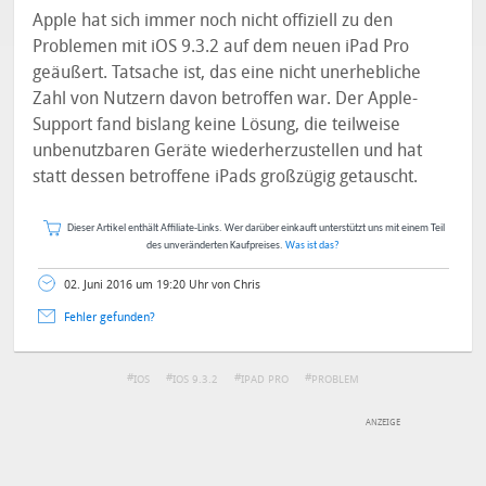
Apple hat sich immer noch nicht offiziell zu den
Problemen mit iOS 9.3.2 auf dem neuen iPad Pro
geäußert. Tatsache ist, das eine nicht unerhebliche
Zahl von Nutzern davon betroffen war. Der Apple-
Support fand bislang keine Lösung, die teilweise
unbenutzbaren Geräte wiederherzustellen und hat
statt dessen betroffene iPads großzügig getauscht.
Dieser Artikel enthält Affiliate-Links. Wer darüber einkauft unterstützt uns mit einem Teil
des unveränderten Kaufpreises.
Was ist das?
02. Juni 2016 um 19:20 Uhr von Chris
Fehler gefunden?
IOS
IOS 9.3.2
IPAD PRO
PROBLEM
DEINE ANMERKUNG ZUM ARTIKEL