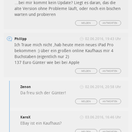
…bei mir kommt kein Update? Liegt es daran, das die
alte Version ohne Probleme läuft, oder noch ein bischen
warten und probieren
MELDEN
ANTWORTEN
Philipp
02.06.2016, 19:43 Uhr
Ich Traue mich nicht ,hab heute mein neues iPad Pro
bekommen :) über ein großen online Kaufhaus mir 4
Buchstaben (eigentlich nur 2)
137 Euro Günter wie bei bei Apple
MELDEN
ANTWORTEN
Zenon
02.06.2016, 20:58 Uhr
Da freu sich der Günter!
MELDEN
ANTWORTEN
KaroX
03.06.2016, 16:46 Uhr
EBay ist ein Kaufhaus?
MELDEN
ANTWORTEN