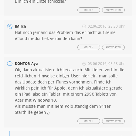
Bin ich ein Einzelschicksal?
MELDEN
ANTWORTEN
iMilch
02.06.2016, 23:30 Uhr
Hat noch jemand das Problem das er nicht auf seine
iCloud mediathek verbinden kann?
MELDEN
ANTWORTEN
KONTOR-Ayu
03.06.2016, 08:58 Uhr
Ok, dann aktualisiere ich jetzt auch. Mir fielen vorhin die
reichlichen Hinweise einiger User hier ein, man solle
das Update doch per iTunes vornehmen. Finde ich
wirklich peinlich für Apple, denn ich aktualisiere gerade
ein iPad, also ein Tablet, mit einem 299€ Tablett von
Acer mit Windows 10.
Als müsste man mit nem Polo ständig dem 911er
Starthilfe geben ;)
MELDEN
ANTWORTEN