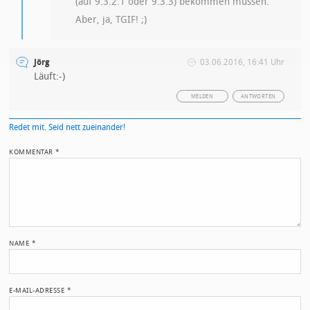
(auf 9.3.2.1 oder 9.3.3) bekommen müssen.
Aber, ja, TGIF! ;)
Jörg
03.06.2016, 16:41 Uhr
Läuft:-)
MELDEN
ANTWORTEN
Redet mit. Seid nett zueinander!
KOMMENTAR
*
NAME
*
E-MAIL-ADRESSE
*