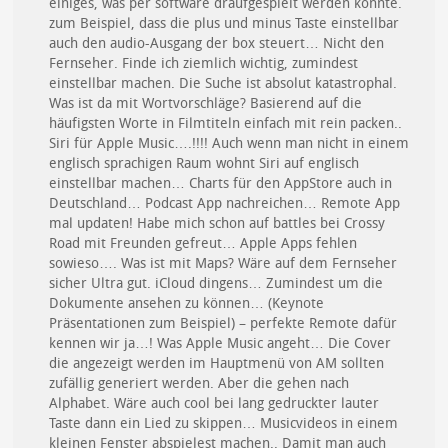
einiges, was per software draufgespielt werden könnte.
zum Beispiel, dass die plus und minus Taste einstellbar
auch den audio-Ausgang der box steuert… Nicht den
Fernseher. Finde ich ziemlich wichtig, zumindest
einstellbar machen. Die Suche ist absolut katastrophal.
Was ist da mit Wortvorschläge? Basierend auf die
häufigsten Worte in Filmtiteln einfach mit rein packen..
Siri für Apple Music….!!!! Auch wenn man nicht in einem
englisch sprachigen Raum wohnt Siri auf englisch
einstellbar machen… Charts für den AppStore auch in
Deutschland… Podcast App nachreichen… Remote App
mal updaten! Habe mich schon auf battles bei Crossy
Road mit Freunden gefreut… Apple Apps fehlen
sowieso…. Was ist mit Maps? Wäre auf dem Fernseher
sicher Ultra gut. iCloud dingens… Zumindest um die
Dokumente ansehen zu können… (Keynote
Präsentationen zum Beispiel) – perfekte Remote dafür
kennen wir ja…! Was Apple Music angeht… Die Cover
die angezeigt werden im Hauptmenü von AM sollten
zufällig generiert werden. Aber die gehen nach
Alphabet. Wäre auch cool bei lang gedruckter lauter
Taste dann ein Lied zu skippen… Musicvideos in einem
kleinen Fenster abspielest machen.. Damit man auch