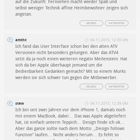
auf die Zukunft. Fernsehen macht wieder Spaß und
selbst weniger Technik affine Heimbewohner zeigen sich
angetan.
MELDEN
ANTWORTEN
amtht
04.11.2015, 12:39 Uhr
Ich fand das User Interface schon bei den alten ATV
Versionen nicht besonders gelungen. Aber das ATV4
setzt da ja noch einen weiteren negativ Meilenstein. Hat
sich da bei Apple überhaupt jemand um die
Bedienbarkeit Gedanken gemacht? Mit so einem Murks
werden sie sich schwer tun gegen die Mitbewerber.
MELDEN
ANTWORTEN
stew
04.11.2015, 12:39 Uhr
Ich bin seit zwei Jahren vor dem iPhone 1, damals noch
mit einem MacBook, dabei… Das was Apple abgeliefert
hat, ist einfach unterm Teppich… Design finde ich ok…
Aber das ganze sollte nach dem Motto: „Design follows
Function“ laufen… Nicht anders herum… Es fehlt so