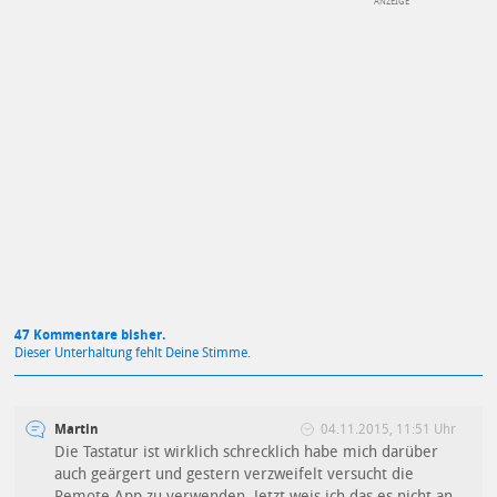
DEINE ANMERKUNG ZUM ARTIKEL
Mit Absendung stimmst du unseren
Datenschutzbestimmungen
zu
47 Kommentare bisher.
Dieser Unterhaltung fehlt Deine Stimme.
Martin
04.11.2015, 11:51 Uhr
Die Tastatur ist wirklich schrecklich habe mich darüber
auch geärgert und gestern verzweifelt versucht die
Remote App zu verwenden. Jetzt weis ich das es nicht an