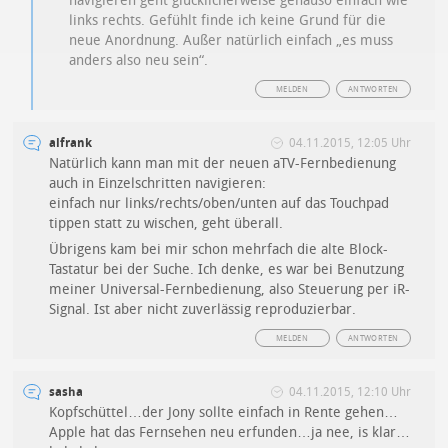
navigieren geht glücklicherweise genauso einfach wie
links rechts. Gefühlt finde ich keine Grund für die
neue Anordnung. Außer natürlich einfach „es muss
anders also neu sein“.
MELDEN
ANTWORTEN
alfrank
04.11.2015, 12:05 Uhr
Natürlich kann man mit der neuen aTV-Fernbedienung
auch in Einzelschritten navigieren:
einfach nur links/rechts/oben/unten auf das Touchpad
tippen statt zu wischen, geht überall.
Übrigens kam bei mir schon mehrfach die alte Block-
Tastatur bei der Suche. Ich denke, es war bei Benutzung
meiner Universal-Fernbedienung, also Steuerung per iR-
Signal. Ist aber nicht zuverlässig reproduzierbar.
MELDEN
ANTWORTEN
sasha
04.11.2015, 12:10 Uhr
Kopfschüttel…der Jony sollte einfach in Rente gehen…
Apple hat das Fernsehen neu erfunden…ja nee, is klar…