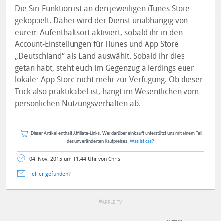
Die Siri-Funktion ist an den jeweiligen iTunes Store
gekoppelt. Daher wird der Dienst unabhängig von
eurem Aufenthaltsort aktiviert, sobald ihr in den
Account-Einstellungen für iTunes und App Store
„Deutschland“ als Land auswählt. Sobald ihr dies
getan habt, steht euch im Gegenzug allerdings euer
lokaler App Store nicht mehr zur Verfügung. Ob dieser
Trick also praktikabel ist, hängt im Wesentlichen vom
persönlichen Nutzungsverhalten ab.
Dieser Artikel enthält Affiliate-Links. Wer darüber einkauft unterstützt uns mit einem Teil
des unveränderten Kaufpreises.
Was ist das?
04. Nov. 2015 um 11:44 Uhr von Chris
Fehler gefunden?
APPLE TV