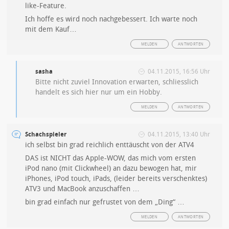
like-Feature.
Ich hoffe es wird noch nachgebessert. Ich warte noch
mit dem Kauf…
MELDEN
ANTWORTEN
sasha
04.11.2015, 16:56 Uhr
Bitte nicht zuviel Innovation erwarten, schliesslich
handelt es sich hier nur um ein Hobby.
MELDEN
ANTWORTEN
Schachspieler
04.11.2015, 13:40 Uhr
ich selbst bin grad reichlich enttäuscht von der ATV4
DAS ist NICHT das Apple-WOW, das mich vom ersten
iPod nano (mit Clickwheel) an dazu bewogen hat, mir
iPhones, iPod touch, iPads, (leider bereits verschenktes)
ATV3 und MacBook anzuschaffen …
bin grad einfach nur gefrustet von dem „Ding“ …
MELDEN
ANTWORTEN