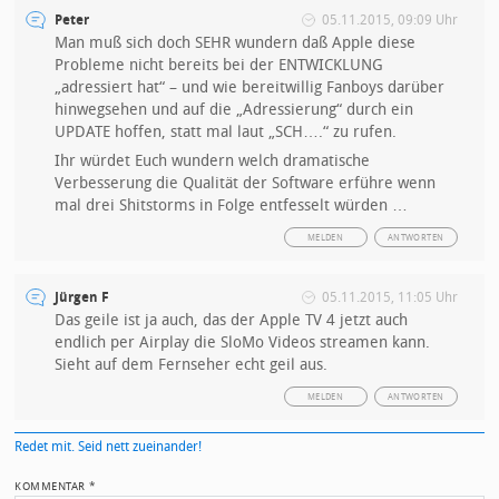
Peter
05.11.2015, 09:09 Uhr
Man muß sich doch SEHR wundern daß Apple diese
Probleme nicht bereits bei der ENTWICKLUNG
„adressiert hat“ – und wie bereitwillig Fanboys darüber
hinwegsehen und auf die „Adressierung“ durch ein
UPDATE hoffen, statt mal laut „SCH….“ zu rufen.
Ihr würdet Euch wundern welch dramatische
Verbesserung die Qualität der Software erführe wenn
mal drei Shitstorms in Folge entfesselt würden …
MELDEN
ANTWORTEN
Jürgen F
05.11.2015, 11:05 Uhr
Das geile ist ja auch, das der Apple TV 4 jetzt auch
endlich per Airplay die SloMo Videos streamen kann.
Sieht auf dem Fernseher echt geil aus.
MELDEN
ANTWORTEN
Redet mit. Seid nett zueinander!
KOMMENTAR
*