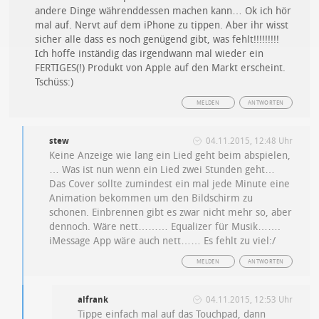
andere Dinge währenddessen machen kann… Ok ich hör
mal auf. Nervt auf dem iPhone zu tippen. Aber ihr wisst
sicher alle dass es noch genügend gibt, was fehlt!!!!!!!!!
Ich hoffe inständig das irgendwann mal wieder ein
FERTIGES(!) Produkt von Apple auf den Markt erscheint.
Tschüss:)
MELDEN
ANTWORTEN
stew
04.11.2015, 12:48 Uhr
Keine Anzeige wie lang ein Lied geht beim abspielen,
… Was ist nun wenn ein Lied zwei Stunden geht…
Das Cover sollte zumindest ein mal jede Minute eine
Animation bekommen um den Bildschirm zu
schonen. Einbrennen gibt es zwar nicht mehr so, aber
dennoch. Wäre nett……… Equalizer für Musik…….
iMessage App wäre auch nett…… Es fehlt zu viel:/
MELDEN
ANTWORTEN
alfrank
04.11.2015, 12:53 Uhr
Tippe einfach mal auf das Touchpad, dann