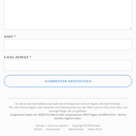
NAME
*
E-MAIL-ADRESSE
*
ifun.de ist das dienstälteste europäische Onlineportal rund um Apples Lifestyle-Produkte.
Wir informieren täglich über Aktuelles und Interessantes aus der Welt rund um iPad, iPod, Mac und
sonstige Dinge, die uns gefallen.
Insgesamt haben wir 46824 Artikel in den vergangenen 9054 Tagen veröffentlicht. Und es
werden täglich mehr.
ifun.de — Love it or leave it · Copyright © 2026 aketo
GmbH ·
Impressum
·
·
Datenschutz
·
Safari-Push