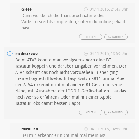
Giese
04.11.2015, 21:45 Uhr
Dann würde ich die Inanspruchnahme des
Widerrufsrechts empfehlen, sofern du online gekauft
hast.
MELDEN
ANTWORTEN
madmaxzwo
04.11.2015, 13:50 Uhr
Beim ATV3 konnte man wenigstens noch eine BT
Tastatur koppeln und darüber Eingaben vornehmen. Der
ATV4 scheint das noch nicht vorzusehen. Bisher ging
meine Logitech Bluetooth Easy-Switch K811 prima. Aber
der ATV4 erkennt nicht mal andere BT Geräte in seiner
Nähe, mit Ausnahme der iOS 9.1 Gerätschaften. Hat das
noch wer so erfahren? Oder mal mit einer Apple
Tastatur, obs damit besser klappt.
MELDEN
ANTWORTEN
michi_hh
04.11.2015, 16:59 Uhr
Bei mir erkennt er nicht mal mal mein 6s!