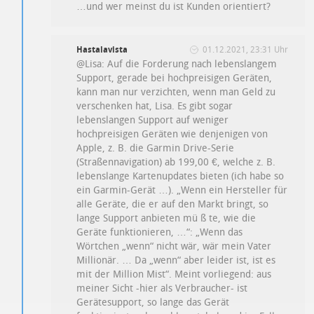
…und wer meinst du ist Kunden orientiert?
Hastalavista
01.12.2021, 23:31 Uhr
@Lisa: Auf die Forderung nach lebenslangem
Support, gerade bei hochpreisigen Geräten,
kann man nur verzichten, wenn man Geld zu
verschenken hat, Lisa. Es gibt sogar
lebenslangen Support auf weniger
hochpreisigen Geräten wie denjenigen von
Apple, z. B. die Garmin Drive-Serie
(Straßennavigation) ab 199,00 €, welche z. B.
lebenslange Kartenupdates bieten (ich habe so
ein Garmin-Gerät …). „Wenn ein Hersteller für
alle Geräte, die er auf den Markt bringt, so
lange Support anbieten mü ß te, wie die
Geräte funktionieren, …“: „Wenn das
Wörtchen „wenn“ nicht wär, wär mein Vater
Millionär. … Da „wenn“ aber leider ist, ist es
mit der Million Mist“. Meint vorliegend: aus
meiner Sicht -hier als Verbraucher- ist
Gerätesupport, so lange das Gerät