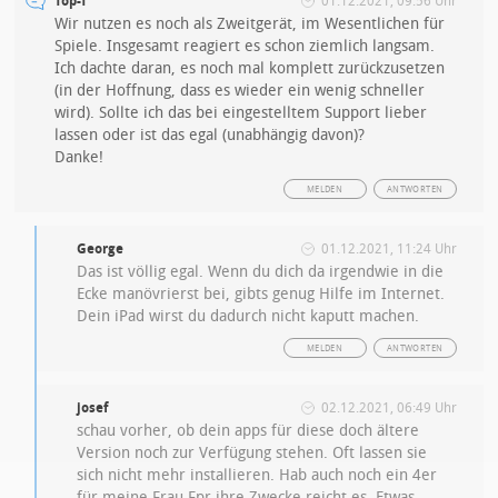
Top-T
01.12.2021, 09:56 Uhr
Wir nutzen es noch als Zweitgerät, im Wesentlichen für
Spiele. Insgesamt reagiert es schon ziemlich langsam.
Ich dachte daran, es noch mal komplett zurückzusetzen
(in der Hoffnung, dass es wieder ein wenig schneller
wird). Sollte ich das bei eingestelltem Support lieber
lassen oder ist das egal (unabhängig davon)?
Danke!
MELDEN
ANTWORTEN
George
01.12.2021, 11:24 Uhr
Das ist völlig egal. Wenn du dich da irgendwie in die
Ecke manövrierst bei, gibts genug Hilfe im Internet.
Dein iPad wirst du dadurch nicht kaputt machen.
MELDEN
ANTWORTEN
josef
02.12.2021, 06:49 Uhr
schau vorher, ob dein apps für diese doch ältere
Version noch zur Verfügung stehen. Oft lassen sie
sich nicht mehr installieren. Hab auch noch ein 4er
für meine Frau Fpr ihre Zwecke reicht es. Etwas