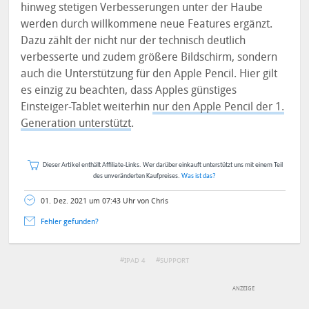
hinweg stetigen Verbesserungen unter der Haube
werden durch willkommene neue Features ergänzt.
Dazu zählt der nicht nur der technisch deutlich
verbesserte und zudem größere Bildschirm, sondern
auch die Unterstützung für den Apple Pencil. Hier gilt
es einzig zu beachten, dass Apples günstiges
Einsteiger-Tablet weiterhin
nur den Apple Pencil der 1.
Generation unterstützt
.
Dieser Artikel enthält Affiliate-Links. Wer darüber einkauft unterstützt uns mit einem Teil
des unveränderten Kaufpreises.
Was ist das?
01. Dez. 2021 um 07:43 Uhr von Chris
Fehler gefunden?
IPAD 4
SUPPORT
DEINE ANMERKUNG ZUM ARTIKEL