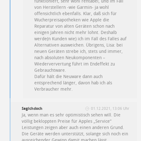
funktioniert, sehr wohl rentabel, und im Fall
von Herstellern -wie Garmin- ja wohl
offensichtlich ebenfalls. Klar, daß sich für
Wucherpreisapotheken wie Apple die
Reparatur von alten Geräten schon nach
einigen Jahren nicht mehr lohnt. Deshalb
werde(n Kunden wie) ich im Fall des Falles auf
Alternativen ausweichen. Übrigens, Lisa: bei
neuen Geräten strebe ich, stets und immer,
nach absoluten Neukomponenten –
Wiederververtung führt im Endeffekt zu
Gebrauchtware.
Dafür hält die Neuware dann auch
entsprechend länger, davon hab ich als
Verbraucher mehr.
Sagichdoch
01.12.2021, 13:06 Uhr
Ja, wenn man es sehr optimistisch sehen will. Die
völlig bekloppten Preise für Apples „Service“
Leistungen zeigen aber auch einen anderen Grund.
Die Geräte werden unterstützt, solange sich noch ein
ausreichender Gewinn damit machen lässt.