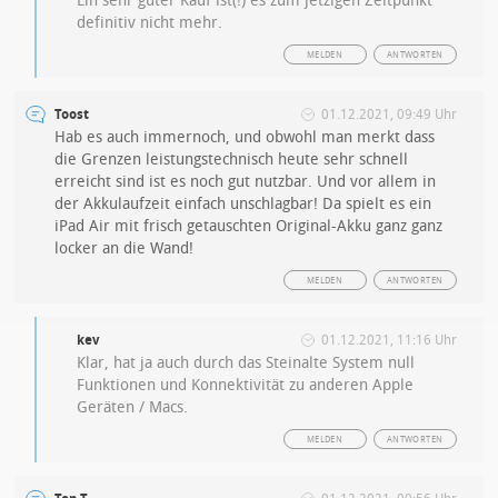
Ein sehr guter Kauf ist(!) es zum jetzigen Zeitpunkt
definitiv nicht mehr.
MELDEN
ANTWORTEN
Toost
01.12.2021, 09:49 Uhr
Hab es auch immernoch, und obwohl man merkt dass
die Grenzen leistungstechnisch heute sehr schnell
erreicht sind ist es noch gut nutzbar. Und vor allem in
der Akkulaufzeit einfach unschlagbar! Da spielt es ein
iPad Air mit frisch getauschten Original-Akku ganz ganz
locker an die Wand!
MELDEN
ANTWORTEN
kev
01.12.2021, 11:16 Uhr
Klar, hat ja auch durch das Steinalte System null
Funktionen und Konnektivität zu anderen Apple
Geräten / Macs.
MELDEN
ANTWORTEN