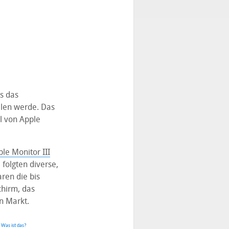
ss das
len werde. Das
ll von Apple
le Monitor III
folgten diverse,
ren die bis
chirm, das
n Markt.
.
Was ist das?