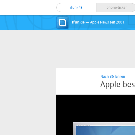
ifun (4)
iphone-ticker
ifun.de
— Apple News seit 2001.
Nach 36 Jahren
Apple bes