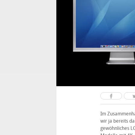
Im Zusammenha
wir ja bereits d
gewöhnliches LG