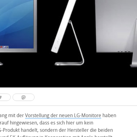
ng mit der
Vorstellung der neuen LG-Monitore
haben
arauf hingewiesen, dass es sich hier um kein
-Produkt handelt, sondern der Hersteller die beiden