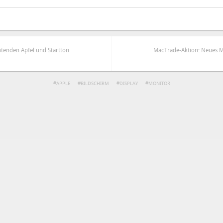
htenden Apfel und Startton
MacTrade-Aktion: Neues M
APPLE
BILDSCHIRM
DISPLAY
MONITOR
ren
Datenschutzbestimmungen
zu