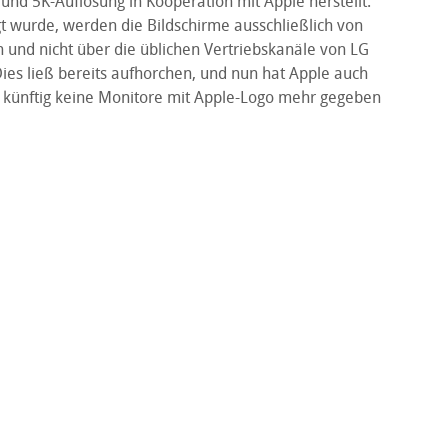
und 5K-Auflösung in Kooperation mit Apple herstellt.
gt wurde, werden die Bildschirme ausschließlich von
n und nicht über die üblichen Vertriebskanäle von LG
 Dies ließ bereits aufhorchen, und nun hat Apple auch
es künftig keine Monitore mit Apple-Logo mehr gegeben