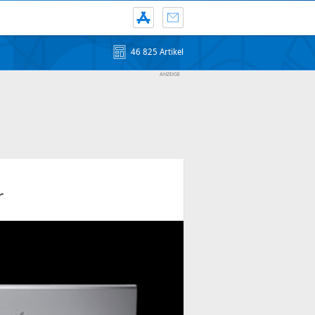
46 825 Artikel
r