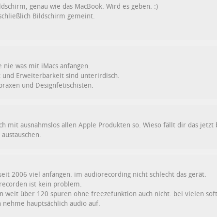
ldschirm, genau wie das MacBook. Wird es geben. :)
sschließlich Bildschirm gemeint.
e nie was mit iMacs anfangen.
 und Erweiterbarkeit sind unterirdisch.
tpraxen und Designfetischisten.
h mit ausnahmslos allen Apple Produkten so. Wieso fällt dir das jetz
austauschen.
seit 2006 viel anfangen. im audiorecording nicht schlecht das gerät.
recorden ist kein problem.
n weit über 120 spuren ohne freezefunktion auch nicht. bei vielen so
h nehme hauptsächlich audio auf.