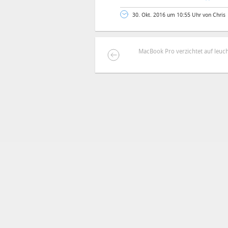
30. Okt. 2016 um 10:55 Uhr von Chris
MacBook Pro verzichtet auf leuc
DEINE ANMERKUNG ZUM ARTIKEL
Mit Absendung stimmst du unse