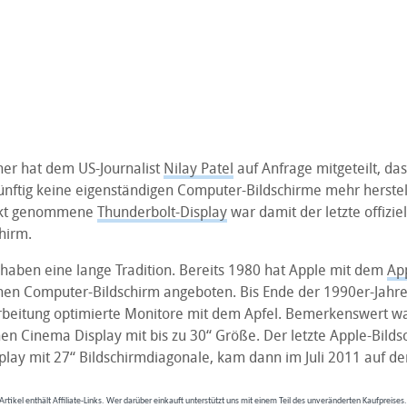
her hat dem US-Journalist
Nilay Patel
auf Anfrage mitgeteilt, da
ftig keine eigenständigen Computer-Bildschirme mehr herstel
rkt genommene
Thunderbolt-Display
war damit der letzte offizie
chirm.
haben eine lange Tradition. Bereits 1980 hat Apple mit dem
App
nen Computer-Bildschirm angeboten. Bis Ende der 1990er-Jahre 
earbeitung optimierte Monitore mit dem Apfel. Bemerkenswert wa
n Cinema Display mit bis zu 30“ Größe. Der letzte Apple-Bilds
play mit 27“ Bildschirmdiagonale, kam dann im Juli 2011 auf de
Artikel enthält Affiliate-Links. Wer darüber einkauft unterstützt uns mit einem Teil des unveränderten Kaufpreises