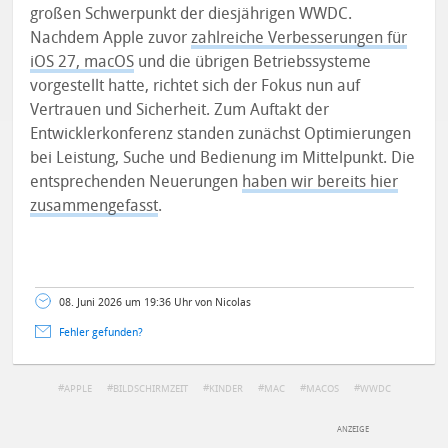
großen Schwerpunkt der diesjährigen WWDC.
Nachdem Apple zuvor
zahlreiche Verbesserungen für
iOS 27, macOS
und die übrigen Betriebssysteme
vorgestellt hatte, richtet sich der Fokus nun auf
Vertrauen und Sicherheit. Zum Auftakt der
Entwicklerkonferenz standen zunächst Optimierungen
bei Leistung, Suche und Bedienung im Mittelpunkt. Die
entsprechenden Neuerungen
haben wir bereits hier
zusammengefasst
.
08. Juni 2026 um 19:36 Uhr von Nicolas
Fehler gefunden?
APPLE
BILDSCHIRMZEIT
KINDER
MAC
MACOS
WWDC
DEINE ANMERKUNG ZUM ARTIKEL