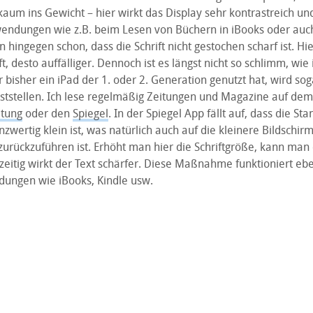
 kaum ins Gewicht – hier wirkt das Display sehr kontrastreich un
wendungen wie z.B. beim Lesen von Büchern in iBooks oder auc
 hingegen schon, dass die Schrift nicht gestochen scharf ist. Hie
ft, desto auffälliger. Dennoch ist es längst nicht so schlimm, wie
 bisher ein iPad der 1. oder 2. Generation genutzt hat, wird sog
ststellen. Ich lese regelmäßig Zeitungen und Magazine auf dem i
itung
oder den
Spiegel
. In der Spiegel App fällt auf, dass die St
nzwertig klein ist, was natürlich auch auf die kleinere Bildschi
 zurückzuführen ist. Erhöht man hier die Schriftgröße, kann man 
zeitig wirkt der Text schärfer. Diese Maßnahme funktioniert ebe
ungen wie iBooks, Kindle usw.