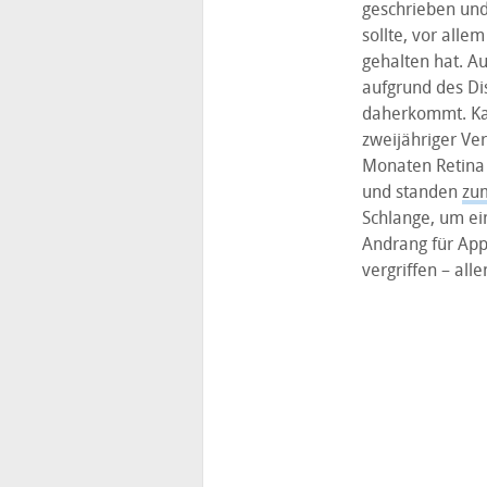
geschrieben und 
sollte, vor all
gehalten hat. Au
aufgrund des Di
daherkommt. Kan
zweijähriger Ve
Monaten Retina 
und standen
zum
Schlange, um ei
Andrang für App
vergriffen – all