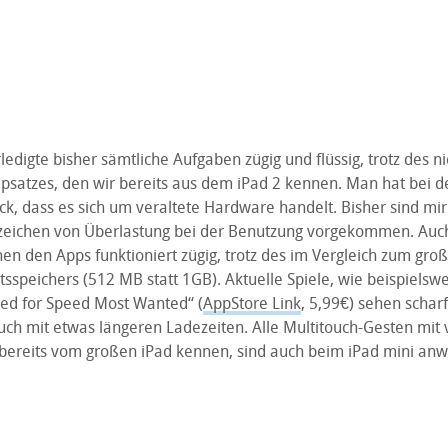
ledigte bisher sämtliche Aufgaben zügig und flüssig, trotz des n
ipsatzes, den wir bereits aus dem iPad 2 kennen. Man hat bei 
ck, dass es sich um veraltete Hardware handelt. Bisher sind mir
eichen von Überlastung bei der Benutzung vorgekommen. Auch
en den Apps funktioniert zügig, trotz des im Vergleich zum gro
itsspeichers (512 MB statt 1GB). Aktuelle Spiele, wie beispielsw
d for Speed Most Wanted“ (
AppStore Link
, 5,99€) sehen schar
uch mit etwas längeren Ladezeiten. Alle Multitouch-Gesten mit v
r bereits vom großen iPad kennen, sind auch beim iPad mini an