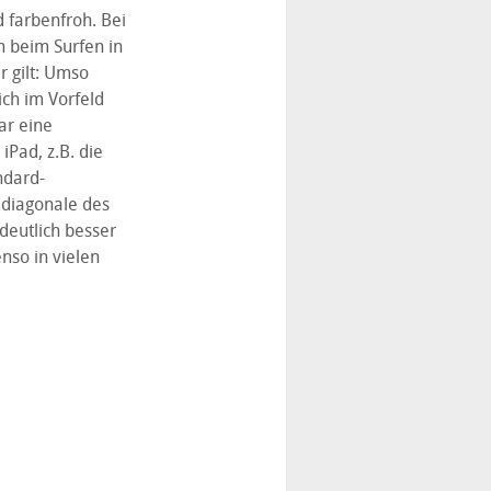
d farbenfroh. Bei
h beim Surfen in
r gilt: Umso
 ich im Vorfeld
ar eine
Pad, z.B. die
andard-
rmdiagonale des
deutlich besser
nso in vielen