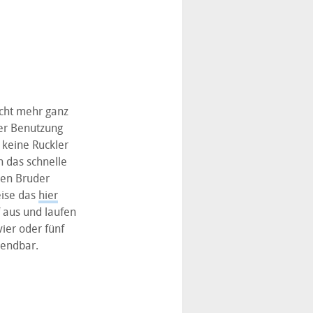
icht mehr ganz
der Benutzung
 keine Ruckler
 das schnelle
ßen Bruder
eise das
hier
f aus und laufen
ier oder fünf
wendbar.