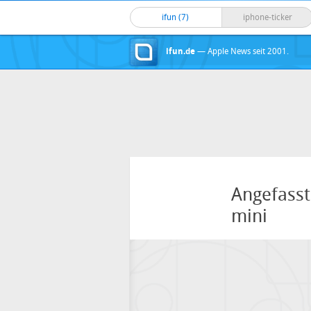
ifun (7)
iphone-ticker
ifun.de
— Apple News seit 2001.
Angefasst
mini