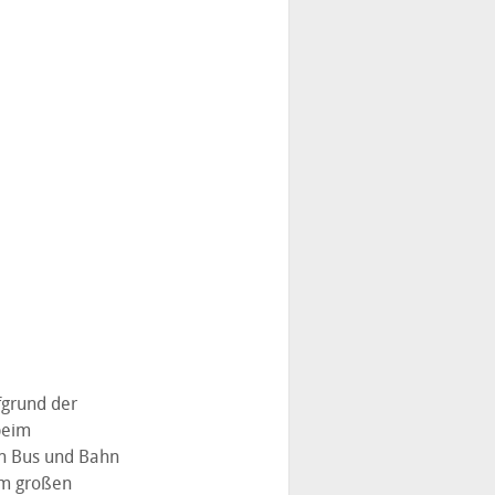
fgrund der
beim
in Bus und Bahn
em großen