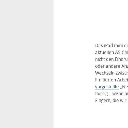
Das iPad mini er
aktuellen A5 Ch
nicht den Eindru
oder andere Anz
Wechseln zwisch
limitierten Arbe
vorgestellte
„Nee
flüssig – wenn a
Fingern, die wi