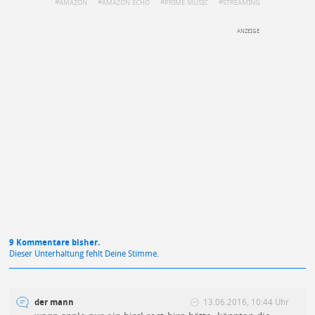
AMAZON
AMAZON ECHO
PRIME MUSIC
STREAMING
DEINE ANMERKUNG ZUM ARTIKEL
Mit Absendung stimmst du unseren
Datenschutzbestimmungen
zu
9 Kommentare bisher.
Dieser Unterhaltung fehlt Deine Stimme.
der mann
13.06.2016, 10:44 Uhr