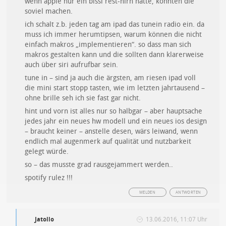
wenn apple nur ein bissl rest-hirn hätte, könnten die
soviel machen.
ich schalt z.b. jeden tag am ipad das tunein radio ein. da
muss ich immer herumtipsen, warum können die nicht
einfach makros „implementieren“. so dass man sich
makros gestalten kann und die sollten dann klarerweise
auch über siri aufrufbar sein.
tune in – sind ja auch die ärgsten, am riesen ipad voll
die mini start stopp tasten, wie im letzten jahrtausend –
ohne brille seh ich sie fast gar nicht.
hint und vorn ist alles nur so halbgar – aber hauptsache
jedes jahr ein neues hw modell und ein neues ios design
– braucht keiner – anstelle desen, wärs leiwand, wenn
endlich mal augenmerk auf qualität und nutzbarkeit
gelegt würde.
so – das musste grad rausgejammert werden..
spotify rulez !!!
MELDEN
ANTWORTEN
Jatollo
13.06.2016, 11:07 Uhr