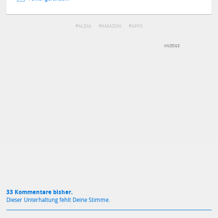
ALEXA
AMAZON
APPS
DEINE ANMERKUNG ZUM ARTIKEL
Mit Absendung stimmst du unseren
Datenschutzbestimmungen
zu
33 Kommentare bisher.
Dieser Unterhaltung fehlt Deine Stimme.