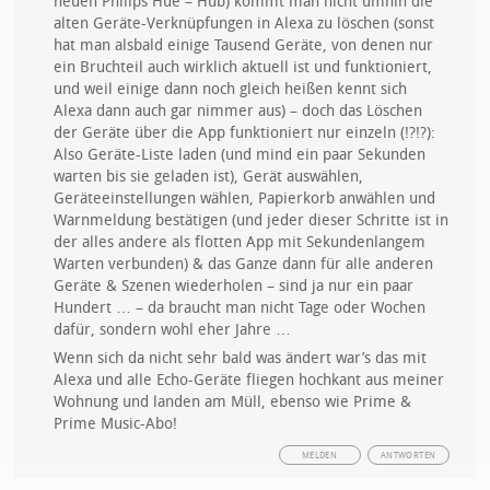
neuen Philips Hue – Hub) kommt man nicht umhin die
alten Geräte-Verknüpfungen in Alexa zu löschen (sonst
hat man alsbald einige Tausend Geräte, von denen nur
ein Bruchteil auch wirklich aktuell ist und funktioniert,
und weil einige dann noch gleich heißen kennt sich
Alexa dann auch gar nimmer aus) – doch das Löschen
der Geräte über die App funktioniert nur einzeln (!?!?):
Also Geräte-Liste laden (und mind ein paar Sekunden
warten bis sie geladen ist), Gerät auswählen,
Geräteeinstellungen wählen, Papierkorb anwählen und
Warnmeldung bestätigen (und jeder dieser Schritte ist in
der alles andere als flotten App mit Sekundenlangem
Warten verbunden) & das Ganze dann für alle anderen
Geräte & Szenen wiederholen – sind ja nur ein paar
Hundert … – da braucht man nicht Tage oder Wochen
dafür, sondern wohl eher Jahre …
Wenn sich da nicht sehr bald was ändert war’s das mit
Alexa und alle Echo-Geräte fliegen hochkant aus meiner
Wohnung und landen am Müll, ebenso wie Prime &
Prime Music-Abo!
MELDEN
ANTWORTEN