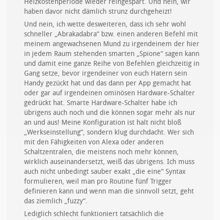
Heizkostenperiode wieder reingespart. Und nein, wir
haben davor nicht dämlich strunz durchgeheizt!
Und nein, ich wette desweiteren, dass ich sehr wohl
schneller „Abrakadabra“ bzw. einen anderen Befehl mit
meinem angewachsenen Mund zu irgendeinem der hier
in jedem Raum stehenden smarten „Spione“ sagen kann
und damit eine ganze Reihe von Befehlen gleichzeitig in
Gang setze, bevor irgendeiner von euch Hatern sein
Handy gezückt hat und das dann per App gemacht hat
oder gar auf irgendeinen ominösen Hardware-Schalter
gedrückt hat. Smarte Hardware-Schalter habe ich
übrigens auch noch und die können sogar mehr als nur
an und aus! Meine Konfiguration ist halt nicht bloß
„Werkseinstellung“, sondern klug durchdacht. Wer sich
mit den Fähigkeiten von Alexa oder anderen
Schaltzentralen, die meistens noch mehr können,
wirklich auseinandersetzt, weiß das übrigens. Ich muss
auch nicht unbedingt sauber exakt „die eine“ Syntax
formulieren, weil man pro Routine fünf Trigger
definieren kann und wenn man die sinnvoll setzt, geht
das ziemlich „fuzzy“.
Lediglich schlecht funktioniert tatsächlich die