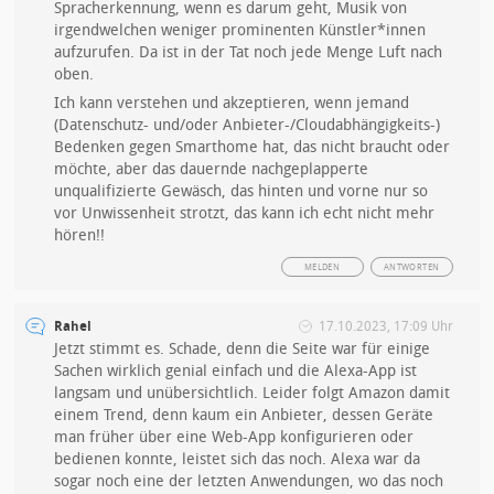
Spracherkennung, wenn es darum geht, Musik von
irgendwelchen weniger prominenten Künstler*innen
aufzurufen. Da ist in der Tat noch jede Menge Luft nach
oben.
Ich kann verstehen und akzeptieren, wenn jemand
(Datenschutz- und/oder Anbieter-/Cloudabhängigkeits-)
Bedenken gegen Smarthome hat, das nicht braucht oder
möchte, aber das dauernde nachgeplapperte
unqualifizierte Gewäsch, das hinten und vorne nur so
vor Unwissenheit strotzt, das kann ich echt nicht mehr
hören!!
MELDEN
ANTWORTEN
Rahel
17.10.2023, 17:09 Uhr
Jetzt stimmt es. Schade, denn die Seite war für einige
Sachen wirklich genial einfach und die Alexa-App ist
langsam und unübersichtlich. Leider folgt Amazon damit
einem Trend, denn kaum ein Anbieter, dessen Geräte
man früher über eine Web-App konfigurieren oder
bedienen konnte, leistet sich das noch. Alexa war da
sogar noch eine der letzten Anwendungen, wo das noch