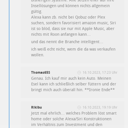
bisherigen Systeme. Alle setzen eher auf ihre
Insellösungen und können nichts allgemein
gültig.
Alexa kann zb. nicht bei Qobuz oder Plex
suchen, sondern favorisiert amazon music, Siri
ist so blöd, dass sie nur mit Apple Music, aber
nichts mit Roon anfangen kann…
und das nennt die Branche intelligent…
ich weiß echt nicht, wem die da was verkaufen
wollen.
Thomas65S
16.10.2023, 17:23 Uhr
Genau. Ich kauf mir auch kein Auto. Meinen
Esel kann ich schließlich selber füttern und der
bringt mich auch überall hin. **Ironie Ende**
Rikibu
16.10.2023, 19:19 Uhr
Jetzt mal ehrlich… welches Problem löst smart
home oder solche Alexa/Siri Konstruktionen
im Verhältnis zum Investment und den