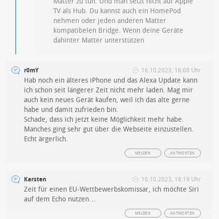
Matter zu tun. Und man setzt nicht auf Apple
TV als Hub. Du kannst auch ein HomePod
nehmen oder jeden anderen Matter
kompatibelen Bridge. Wenn deine Geräte
dahinter Matter unterstützen
r0mY
16.10.2023, 16:08 Uhr
Hab noch ein älteres iPhone und das Alexa Update kann
ich schon seit längerer Zeit nicht mehr laden. Mag mir
auch kein neues Gerät kaufen, weil ich das alte gerne
habe und damit zufrieden bin.
Schade, dass ich jetzt keine Möglichkeit mehr habe.
Manches ging sehr gut über die Webseite einzustellen.
Echt ärgerlich.
MELDEN
ANTWORTEN
Karsten
16.10.2023, 18:19 Uhr
Zeit für einen EU-Wettbewerbskomissar, ich möchte Siri
auf dem Echo nutzen…
MELDEN
ANTWORTEN