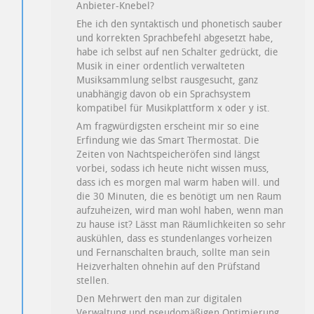
Anbieter-Knebel?
Ehe ich den syntaktisch und phonetisch sauber
und korrekten Sprachbefehl abgesetzt habe,
habe ich selbst auf nen Schalter gedrückt, die
Musik in einer ordentlich verwalteten
Musiksammlung selbst rausgesucht, ganz
unabhängig davon ob ein Sprachsystem
kompatibel für Musikplattform x oder y ist.
Am fragwürdigsten erscheint mir so eine
Erfindung wie das Smart Thermostat. Die
Zeiten von Nachtspeicheröfen sind längst
vorbei, sodass ich heute nicht wissen muss,
dass ich es morgen mal warm haben will. und
die 30 Minuten, die es benötigt um nen Raum
aufzuheizen, wird man wohl haben, wenn man
zu hause ist? Lässt man Räumlichkeiten so sehr
auskühlen, dass es stundenlanges vorheizen
und Fernanschalten brauch, sollte man sein
Heizverhalten ohnehin auf den Prüfstand
stellen.
Den Mehrwert den man zur digitalen
Verwaltung und pseudomäßigen Optimierung