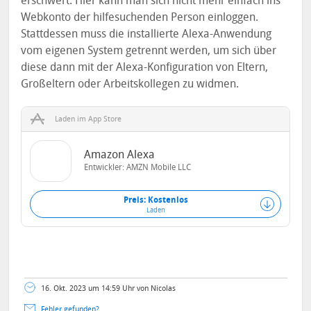
erschwert. Hier kann man sich nicht mehr einfach ins
Webkonto der hilfesuchenden Person einloggen.
Stattdessen muss die installierte Alexa-Anwendung
vom eigenen System getrennt werden, um sich über
diese dann mit der Alexa-Konfiguration von Eltern,
Großeltern oder Arbeitskollegen zu widmen.
Laden im App Store
Amazon Alexa
Entwickler:
AMZN Mobile LLC
Preis: Kostenlos
Laden
16. Okt. 2023 um 14:59 Uhr von Nicolas
Fehler gefunden?