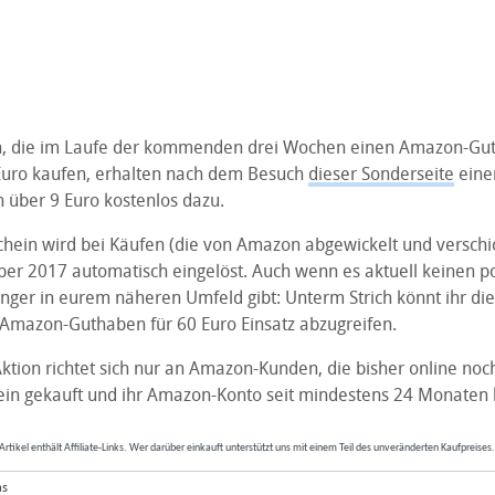
 die im Laufe der kommenden drei Wochen einen Amazon-Guts
Euro kaufen, erhalten nach dem Besuch
dieser Sonderseite
einen
n über 9 Euro kostenlos dazu.
chein wird bei Käufen (die von Amazon abgewickelt und verschi
r 2017 automatisch eingelöst. Auch wenn es aktuell keinen po
er in eurem näheren Umfeld gibt: Unterm Strich könnt ihr die
 Amazon-Guthaben für 60 Euro Einsatz abzugreifen.
ktion richtet sich nur an Amazon-Kunden, die bisher online noc
in gekauft und ihr Amazon-Konto seit mindestens 24 Monaten
Artikel enthält Affiliate-Links. Wer darüber einkauft unterstützt uns mit einem Teil des unveränderten Kaufpreises
as