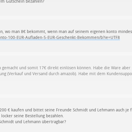
em Gutschein bezahlen?
tion, wo man 8€ bekommt, wenn man auf seinem eigenen konto mindest
onto-100-EUR-Aufladen-5-EUR-Geschenkt-Bekommen/b?ie=UTF8
h gemacht und somit 17€ direkt einlösen können. Habe die Ware aber 
lung (Verkauf und Versand durch amazob). Habe mit dem Kundensupport
 200 € kaufen und bittet seine Freunde Schmidt und Lehmann auch je f
 locker seine Bestellung bezahlen.
 Schmidt und Lehmann übertragbar?