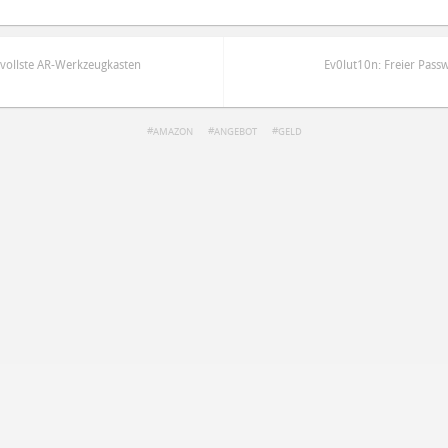
svollste AR-Werkzeugkasten
Ev0lut10n: Freier Passw
AMAZON
ANGEBOT
GELD
ren
Datenschutzbestimmungen
zu