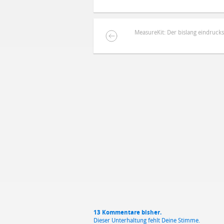
MeasureKit: Der bislang eindruck
DEINE ANMERKUNG ZUM ARTIKEL
Mit Absendung stimmst du unse
13 Kommentare bisher.
Dieser Unterhaltung fehlt Deine Stimme.