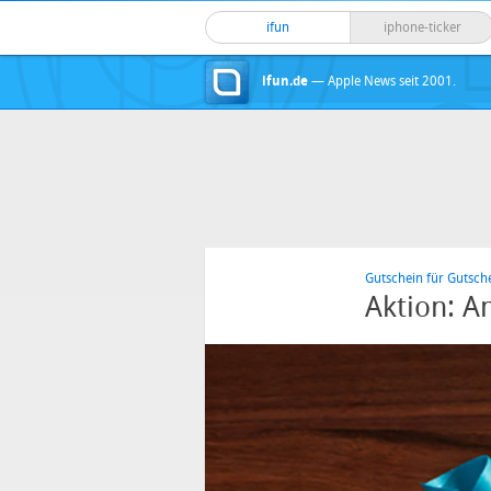
ifun
iphone-ticker
ifun.de
— Apple News seit 2001.
Gutschein für Gutsch
Aktion: A