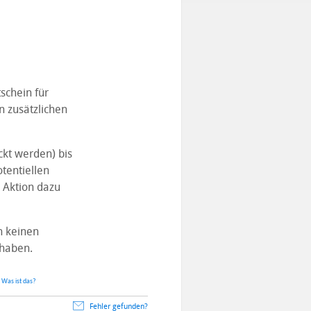
chein für
 zusätzlichen
ckt werden) bis
tentiellen
 Aktion dazu
h keinen
 haben.
.
Was ist das?
Fehler gefunden?