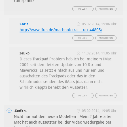
rumspinnt?
MELDEN
ANTWORTEN
Chris
05.02.2014, 19:06 Uhr
http://www.ifun.de/macbook-tra.....utt-44805/
MELDEN
ANTWORTEN
Zeljko
11.02.2014, 11:05 Uhr
Dieses Trackpad Problem hab ich bei meinem iMac
2009 seit dem letzten Update von 10.8.x und
Mavericks. Es setzt einfach aus und nur ein und
ausschalten des Trackpads oder das in den
Schlafmodus senden des iMacs (das dann nicht
wirklich klappt) behebt den Aussetzer.
MELDEN
ANTWORTEN
-Stefan-
05.02.2014, 19:05 Uhr
Nicht nur auf den neuen Modellen.. Mein 2 Jahre alter
Mac hat auch aussetzter bei der Video wiedergabe bei