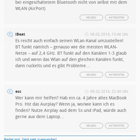
bei eingeschaltetem Bluetooth nicht von selbst mit dem
WLAN (AirPort)
MELDEN
ANTWORTEN
iBeat
06.02.2014, 15:46 Uhr
Es reicht auch einfach seinen WLan-Kanal umzustellen!
BT funkt nämlich – genauso wie die meisten WLAN-
Netze – auf 2,4 GHz. BT funkt auf den Kanälen 1-3 glaub
ich und wenn das Wlan auf den gleichen Kanälen funkt,
dann ruckelts und es gibt Probleme…
MELDEN
ANTWORTEN
esc
06.02.2014, 22:40 Uhr
Wer kann mir helfen? Hab ein ca. 4 Jahre altes MacBook
Pro. Hst das Aurplay? Wenn ja, wo/wie kann ich es
finden? Nutze Airplay aud dem 5s und iPad, würde auch
gerne aux dem Laptop…
MELDEN
ANTWORTEN
Redet mit. Seid nett zueinander!