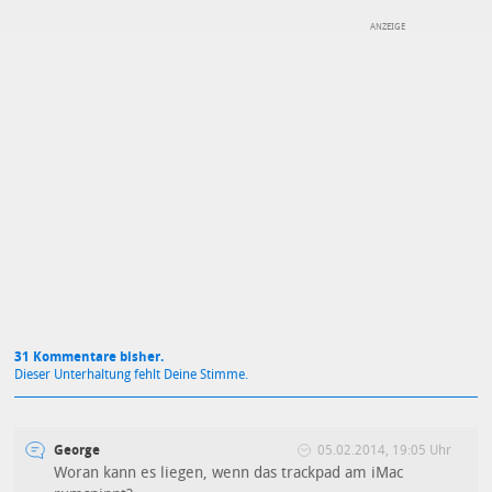
DEINE ANMERKUNG ZUM ARTIKEL
Mit Absendung stimmst du unseren
Datenschutzbestimmungen
zu
31 Kommentare bisher.
Dieser Unterhaltung fehlt Deine Stimme.
George
05.02.2014, 19:05 Uhr
Woran kann es liegen, wenn das trackpad am iMac