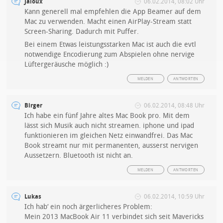
Jaloux
06.02.2014, 08:02 Uhr
Kann generell mal empfehlen die App Beamer auf dem
Mac zu verwenden. Macht einen AirPlay-Stream statt
Screen-Sharing. Dadurch mit Puffer.
Bei einem Etwas leistungsstarken Mac ist auch die evtl
notwendige Encodierung zum Abspielen ohne nervige
Lüftergeräusche möglich :)
MELDEN
ANTWORTEN
Birger
06.02.2014, 08:48 Uhr
Ich habe ein fünf Jahre altes Mac Book pro. Mit dem
lässt sich Musik auch nicht streamen. iphone und ipad
funktionieren im gleichen Netz einwandfrei. Das Mac
Book streamt nur mit permanenten, ausserst nervigen
Aussetzern. Bluetooth ist nicht an.
MELDEN
ANTWORTEN
Lukas
06.02.2014, 10:59 Uhr
Ich hab‘ ein noch ärgerlicheres Problem:
Mein 2013 MacBook Air 11 verbindet sich seit Mavericks