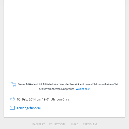
Dieser Artikel enthält Affiliate-Links. Wer darüber einkauft unterstützt uns mit einem Teil
des unveränderten Kaufpreises.
Was ist das?
05. Feb. 2014 um 19:01 Uhr von Chris
Fehler gefunden?
AIRPLAY
BLUETOOTH
MAC
PROBLEM