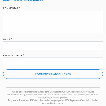
KOMMENTAR
*
NAME
*
E-MAIL-ADRESSE
*
ifun.de ist das dienstälteste europäische Onlineportal rund um Apples Lifestyle-Produkte.
Wir informieren täglich über Aktuelles und Interessantes aus der Welt rund um iPad, iPod, Mac und
sonstige Dinge, die uns gefallen.
Insgesamt haben wir 46830 Artikel in den vergangenen 9056 Tagen veröffentlicht. Und es
werden täglich mehr.