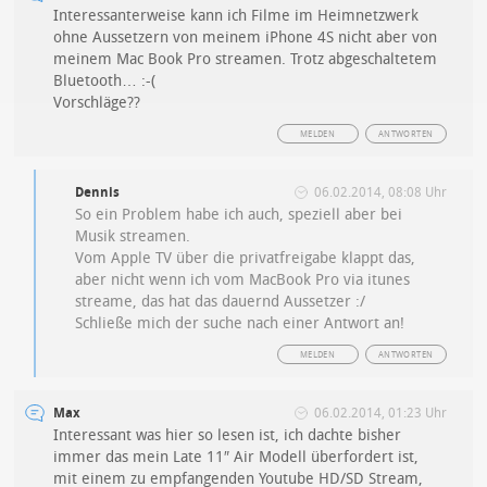
Interessanterweise kann ich Filme im Heimnetzwerk
ohne Aussetzern von meinem iPhone 4S nicht aber von
meinem Mac Book Pro streamen. Trotz abgeschaltetem
Bluetooth… :-(
Vorschläge??
MELDEN
ANTWORTEN
Dennis
06.02.2014, 08:08 Uhr
So ein Problem habe ich auch, speziell aber bei
Musik streamen.
Vom Apple TV über die privatfreigabe klappt das,
aber nicht wenn ich vom MacBook Pro via itunes
streame, das hat das dauernd Aussetzer :/
Schließe mich der suche nach einer Antwort an!
MELDEN
ANTWORTEN
Max
06.02.2014, 01:23 Uhr
Interessant was hier so lesen ist, ich dachte bisher
immer das mein Late 11″ Air Modell überfordert ist,
mit einem zu empfangenden Youtube HD/SD Stream,