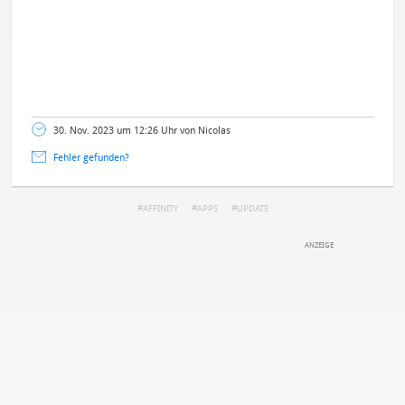
30. Nov. 2023 um 12:26 Uhr von Nicolas
Fehler gefunden?
AFFINITY
APPS
UPDATE
DEINE ANMERKUNG ZUM ARTIKEL
Mit Absendung stimmst du unseren
Datenschutzbestimmungen
zu