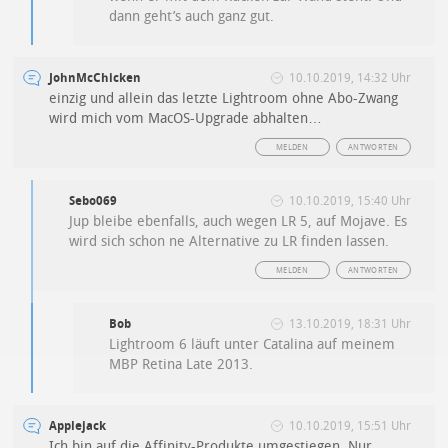
dann geht’s auch ganz gut.
JohnMcChicken
10.10.2019, 14:32 Uhr
einzig und allein das letzte Lightroom ohne Abo-Zwang
wird mich vom MacOS-Upgrade abhalten…
MELDEN
ANTWORTEN
Sebo069
10.10.2019, 15:40 Uhr
Jup bleibe ebenfalls, auch wegen LR 5, auf Mojave. Es
wird sich schon ne Alternative zu LR finden lassen.
MELDEN
ANTWORTEN
Bob
13.10.2019, 18:31 Uhr
Lightroom 6 läuft unter Catalina auf meinem
MBP Retina Late 2013.
Applejack
10.10.2019, 15:51 Uhr
Ich bin auf die Affinity-Produkte umgestiegen. Nur