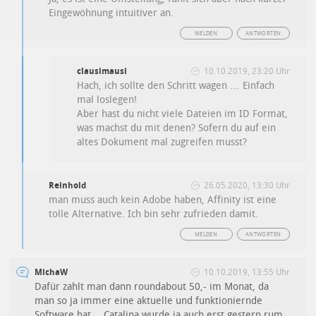
Eingewöhnung intuitiver an.
MELDEN
ANTWORTEN
clausimausi
10.10.2019, 23:20 Uhr
Hach, ich sollte den Schritt wagen … Einfach
mal loslegen!
Aber hast du nicht viele Dateien im ID Format,
was machst du mit denen? Sofern du auf ein
altes Dokument mal zugreifen musst?
Reinhold
26.05.2020, 13:30 Uhr
man muss auch kein Adobe haben, Affinity ist eine
tolle Alternative. Ich bin sehr zufrieden damit.
MELDEN
ANTWORTEN
MichaW
10.10.2019, 13:55 Uhr
Dafür zahlt man dann roundabout 50,- im Monat, da
man so ja immer eine aktuelle und funktioniernde
Software hat… Catalina wurde ja auch erst gestern rum