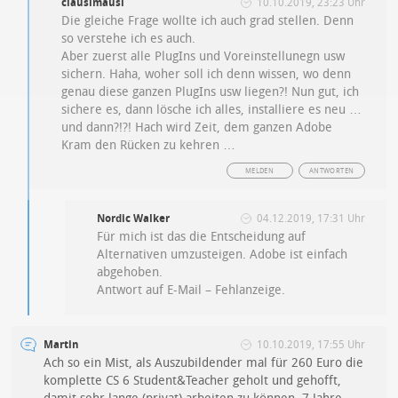
clausimausi
10.10.2019, 23:23 Uhr
Die gleiche Frage wollte ich auch grad stellen. Denn
so verstehe ich es auch.
Aber zuerst alle PlugIns und Voreinstellunegn usw
sichern. Haha, woher soll ich denn wissen, wo denn
genau diese ganzen PlugIns usw liegen?! Nun gut, ich
sichere es, dann lösche ich alles, installiere es neu …
und dann?!?! Hach wird Zeit, dem ganzen Adobe
Kram den Rücken zu kehren …
MELDEN
ANTWORTEN
Nordic Walker
04.12.2019, 17:31 Uhr
Für mich ist das die Entscheidung auf
Alternativen umzusteigen. Adobe ist einfach
abgehoben.
Antwort auf E-Mail – Fehlanzeige.
Martin
10.10.2019, 17:55 Uhr
Ach so ein Mist, als Auszubildender mal für 260 Euro die
komplette CS 6 Student&Teacher geholt und gehofft,