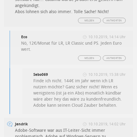
angekündigt.
Abos lohnen sich also immer. Tolle Sache! Nicht!
MELDEN
ANTWORTEN
Eco
10.10.2019, 14:14 Uhr
Nö, 12€/Monat für LR, LR Classic und PS. Jeden Euro
wert.
MELDEN
ANTWORTEN
Sebo069
10.10.2019, 15:38 Uhr
Finde ich nicht. 144€ im Jahr wenn ich LR
nutzen möchte? Ganz sicher nicht! Wenn es
wenigstens (ist ja ein Abo) monatlich kündbar
wäre aber hey das wäre zu kundenfreundlich.
Adobe kann seinen Cloud Zauber behalten.
Jendrik
10.10.2019, 14:02 Uhr
Adobe-Software war aus IT-Leiter-Sicht immer
problematisch. Adobe auf Windows-Servern zu