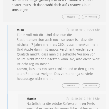
damit sehr lange (privat) arbeiten zu können. 7 Jahre
später muss ich dann wohl doch auf Creative Cloud
umsteigen…
MELDEN
ANTWORTEN
mike
10.10.2019, 19:21 Uhr
Fühle voll mit dir. Und dass nun die
Studentenversion auch noch so teuer ist, dass die
nächsten 7 Jahre mehr als 260.- zusammenkommen.
Und Apple dann mit macos Ferdinant wieder so ein
Quatsch macht, dass man die gehackte Version von
heute nicht mehr einsetzen kann. Ne, also diese Welt
ist echt arg im Bösen.
Komm, lass uns ein Bier trinken und in den guten
alten Zeiten schwelgen. Das verstehen ja so viele
heutzutage nicht mehr.
MELDEN
ANTWORTEN
Martin
13.10.2019, 16:18 Uhr
Natürlich ist die Adobe Software ihren Preis
wert, aber genau das monatliche zahlen wollte