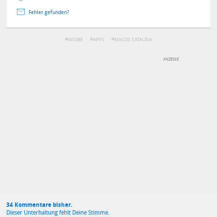
Fehler gefunden?
ADOBE
APPS
MACOS CATALINA
DEINE ANMERKUNG ZUM ARTIKEL
Mit Absendung stimmst du unseren
Datenschutzbestimmungen
zu
34 Kommentare bisher.
Dieser Unterhaltung fehlt Deine Stimme.