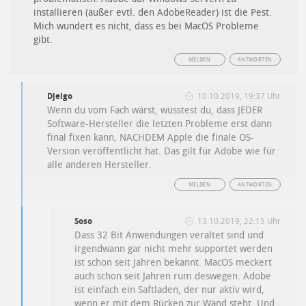
installieren (außer evtl. den AdobeReader) ist die Pest.
Mich wundert es nicht, dass es bei MacOS Probleme
gibt.
MELDEN
ANTWORTEN
Djeigo
10.10.2019, 19:37 Uhr
Wenn du vom Fach wärst, wüsstest du, dass JEDER
Software-Hersteller die letzten Probleme erst dann
final fixen kann, NACHDEM Apple die finale OS-
Version veröffentlicht hat. Das gilt für Adobe wie für
alle anderen Hersteller.
MELDEN
ANTWORTEN
Soso
13.10.2019, 22:15 Uhr
Dass 32 Bit Anwendungen veraltet sind und
irgendwann gar nicht mehr supportet werden
ist schon seit Jahren bekannt. MacOS meckert
auch schon seit Jahren rum deswegen. Adobe
ist einfach ein Saftladen, der nur aktiv wird,
wenn er mit dem Rücken zur Wand steht. Und