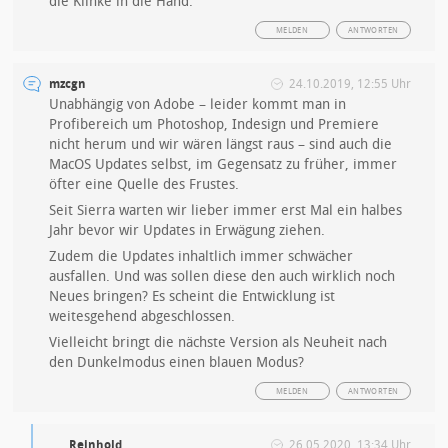
die Klinke in die Hand.
MELDEN
ANTWORTEN
mzcgn
24.10.2019, 12:55 Uhr
Unabhängig von Adobe – leider kommt man in
Profibereich um Photoshop, Indesign und Premiere
nicht herum und wir wären längst raus – sind auch die
MacOS Updates selbst, im Gegensatz zu früher, immer
öfter eine Quelle des Frustes.
Seit Sierra warten wir lieber immer erst Mal ein halbes
Jahr bevor wir Updates in Erwägung ziehen.
Zudem die Updates inhaltlich immer schwächer
ausfallen. Und was sollen diese den auch wirklich noch
Neues bringen? Es scheint die Entwicklung ist
weitesgehend abgeschlossen.
Vielleicht bringt die nächste Version als Neuheit nach
den Dunkelmodus einen blauen Modus?
MELDEN
ANTWORTEN
Reinhold
26.05.2020, 13:34 Uhr