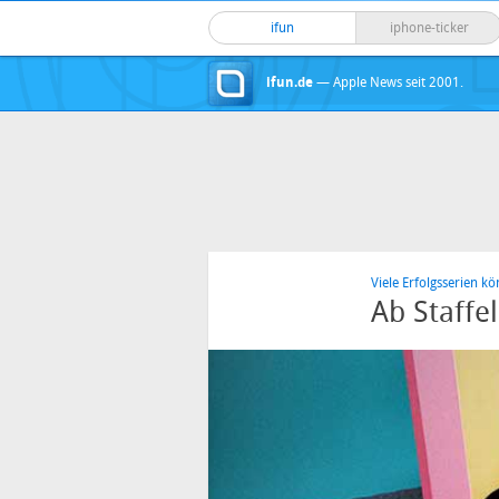
ifun
iphone-ticker
ifun.de
— Apple News seit 2001.
Viele Erfolgsserien k
Ab Staffe