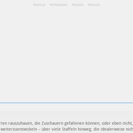
NETFLIX
STREAMING
VIDEOS
ZAHLEN
ren
Datenschutzbestimmungen
zu
ien rauszuhauen, die Zuschauern gefallenen können, oder eben nicht, 
eiterzuentwickeln – über viele Staffeln hinweg, die idealerweise nich