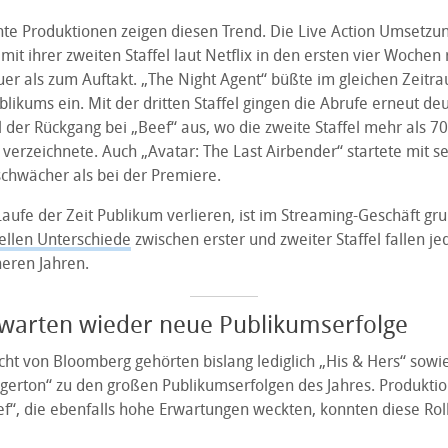
e Produktionen zeigen diesen Trend. Die Live Action Umsetzu
 mit ihrer zweiten Staffel laut Netflix in den ersten vier Wochen 
er als zum Auftakt. „The Night Agent“ büßte im gleichen Zeitr
blikums ein. Mit der dritten Staffel gingen die Abrufe erneut deu
l der Rückgang bei „Beef“ aus, wo die zweite Staffel mehr als 7
verzeichnete. Auch „Avatar: The Last Airbender“ startete mit s
 schwächer als bei der Premiere.
aufe der Zeit Publikum verlieren, ist im Streaming-Geschäft gru
ellen Unterschiede
zwischen erster und zweiter Staffel fallen j
üheren Jahren.
rwarten wieder neue Publikumserfolge
ht von Bloomberg gehörten bislang lediglich „His & Hers“ sowie
idgerton“ zu den großen Publikumserfolgen des Jahres. Produkt
f“, die ebenfalls hohe Erwartungen weckten, konnten diese Roll