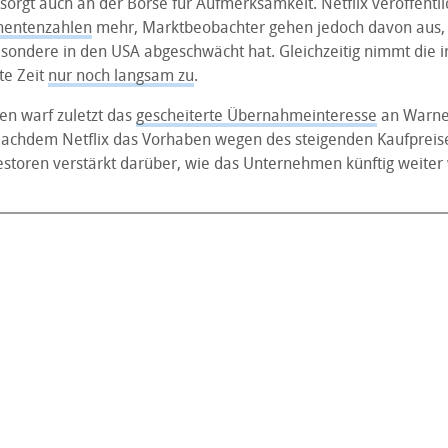
sorgt auch an der Börse für Aufmerksamkeit. Netflix veröffentl
nnentenzahlen
mehr, Marktbeobachter gehen jedoch davon aus, 
ondere in den USA abgeschwächt hat. Gleichzeitig nimmt die 
te Zeit
nur noch langsam zu
.
en warf zuletzt das
gescheiterte Übernahmeinteresse
an Warner
Nachdem Netflix das Vorhaben wegen des steigenden Kaufpreis
estoren verstärkt darüber, wie das Unternehmen künftig weiter 