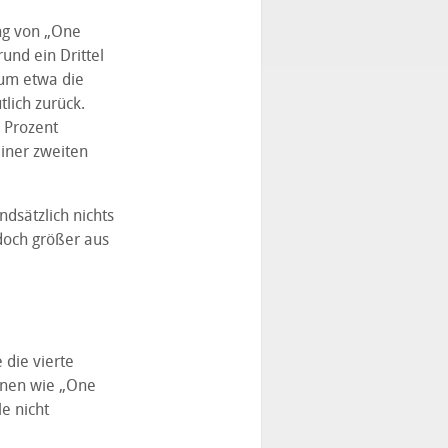
ng von „One
rund ein Drittel
aum etwa die
tlich zurück.
0 Prozent
einer zweiten
ndsätzlich nichts
edoch größer aus
 die vierte
ionen wie „One
e nicht