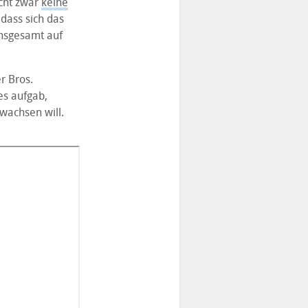
icht zwar
keine
dass sich das
insgesamt auf
 Bros.
es aufgab,
wachsen will.