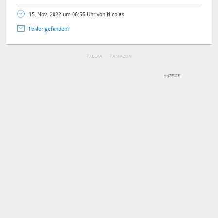
15. Nov. 2022 um 06:56 Uhr von Nicolas
Fehler gefunden?
ALEXA
AMAZON
DEINE ANMERKUNG ZUM ARTIKEL
Mit Absendung stimmst du unseren
Datenschutzbestimmungen
zu