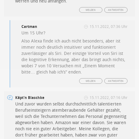
werfen und neu anfangen.
MELDEN
ANTWORTEN
Cartman
15.11.2022, 07:36 Uhr
Um 15 Uhr?
Also Alexa finde ich auch nicht besonders, aber ist
immer noch deutlich intuitiver und funktioniert
zuverlässiger als Siri. Der einzige Vorteil von Siri ist
die kognitive Erkennung, aber das bringt auch nichts,
wobei 7 von 10 Versuchen mit „Einem Moment
bitte… gleich hab ich’s“ enden.
MELDEN
ANTWORTEN
Käpt'n Blaschke
15.11.2022, 07:16 Uhr
Und zuvor wurden selbst durchschnittlich talentierten
Berufseinsteigern atemberaubende Gehälter gezahlt,
weil sich die Techunternehmen das Personal gegenseitig
abgeworben haben. Amazon war einer davon. Sie waren
noch nie ein guter Arbeitgeber. Meine Kollegen, die
dort früher gearbeitet haben, haben zwar von guter