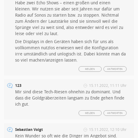
Habe zwei Echo Shows – einen großen und einen
kleinen. Wir nutzen sie aber seit Jahren nur dafür um
Radio auf Sonos zu starten bzw. zu stoppen. Nichtmal
zum Ändern der Lautstärke sind sie sinnvoll weil die
Sprünge viel zu weit sind, also entweder wird es viel zu
leise oder viel zu laut.
Die Displays in den Geräten haben sich für uns als
vollkommen nutzlos erwiesen weil die Konfiguration
irre umständlich und unlogisch ist. Dabei könnte man da
so viel machen/anzeigen lassen.
MELDEN
ANTWORTEN
123
15.11.2022, 11:11 Uhr
Mir sind diese Tech-Riesen ohnehin zu dominant. Und
dass die Goldgräberzeiten langsam zu Ende gehen finde
ich gut.
MELDEN
ANTWORTEN
Sebastian Voigt
15.11.2022, 12:10 Uhr
Kein Wunder so oft wie die Dinger im Angebot sind.