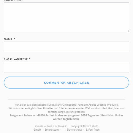
NAME
*
E-MAIL-ADRESSE
*
ifun.de ist das dienstälteste europäische Onlineportal rund um Apples Lifestyle-Produkte.
Wir informieren täglich über Aktuelles und Interessantes aus der Welt rund um iPad, iPod, Mac und
sonstige Dinge, die uns gefallen.
Insgesamt haben wir 46830 Artikel in den vergangenen 9056 Tagen veröffentlicht. Und es
werden täglich mehr.
ifun.de — Love it or leave it · Copyright © 2026 aketo
GmbH ·
Impressum
·
·
Datenschutz
·
Safari-Push