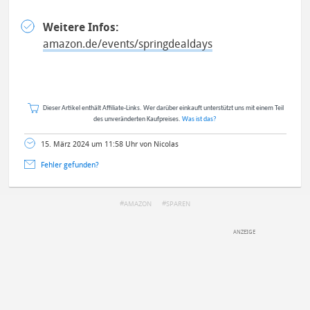
Weitere Infos:
amazon.de/events/springdealdays
Dieser Artikel enthält Affiliate-Links. Wer darüber einkauft unterstützt uns mit einem Teil
des unveränderten Kaufpreises.
Was ist das?
15. März 2024 um 11:58 Uhr von Nicolas
Fehler gefunden?
AMAZON
SPAREN
DEINE ANMERKUNG ZUM ARTIKEL