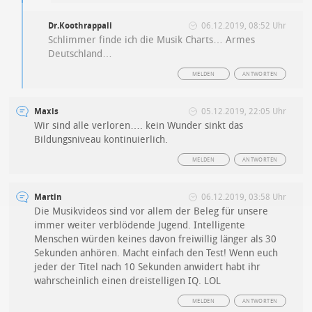
Dr.Koothrappali
06.12.2019, 08:52 Uhr
Schlimmer finde ich die Musik Charts… Armes
Deutschland…
MELDEN
ANTWORTEN
Maxis
05.12.2019, 22:05 Uhr
Wir sind alle verloren…. kein Wunder sinkt das
Bildungsniveau kontinuierlich.
MELDEN
ANTWORTEN
Martin
06.12.2019, 03:58 Uhr
Die Musikvideos sind vor allem der Beleg für unsere
immer weiter verblödende Jugend. Intelligente
Menschen würden keines davon freiwillig länger als 30
Sekunden anhören. Macht einfach den Test! Wenn euch
jeder der Titel nach 10 Sekunden anwidert habt ihr
wahrscheinlich einen dreistelligen IQ. LOL
MELDEN
ANTWORTEN