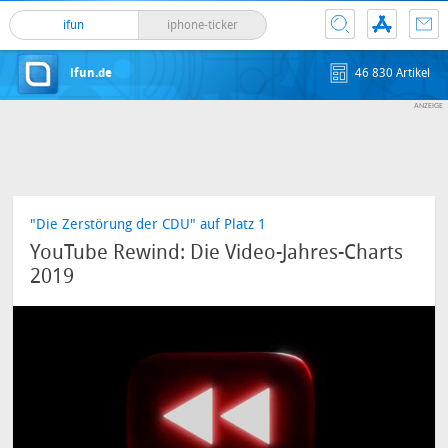
ifun
iphone-ticker
ifun.de
46 830 Artikel
"Die Zerstörung der CDU" auf Platz 1
YouTube Rewind: Die Video-Jahres-Charts
2019