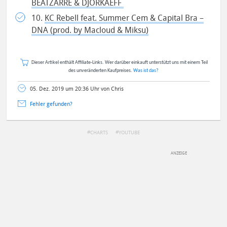
BEATZARRE & DJORKAEFF
10.
KC Rebell feat. Summer Cem & Capital Bra –
DNA (prod. by Macloud & Miksu)
Dieser Artikel enthält Affiliate-Links. Wer darüber einkauft unterstützt uns mit einem Teil
des unveränderten Kaufpreises.
Was ist das?
05. Dez. 2019 um 20:36 Uhr von Chris
Fehler gefunden?
CHARTS
YOUTUBE
DEINE ANMERKUNG ZUM ARTIKEL
Mit Absendung stimmst du unseren