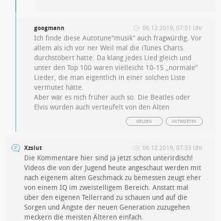
googmann
06.12.2019, 07:51 Uhr
Ich finde diese Autotune“musik“ auch fragwürdig. Vor
allem als ich vor ner Weil mal die iTunes Charts
durchstöbert hatte. Da klang jedes Lied gleich und
unter den Top 100 waren vielleicht 10-15 „normale“
Lieder, die man eigentlich in einer solchen Liste
vermutet hätte.
Aber war es nich früher auch so. Die Beatles oder
Elvis wurden auch verteufelt von den Alten
MELDEN
ANTWORTEN
Xzsiut
06.12.2019, 07:33 Uhr
Die Kommentare hier sind ja jetzt schon unterirdisch!
Videos die von der Jugend heute angeschaut werden mit
nach eigenem alten Geschmack zu bemessen zeugt eher
von einem IQ im zweistelligem Bereich. Anstatt mal
über den eigenen Tellerrand zu schauen und auf die
Sorgen und Ängste der neuen Generation zuzugehen
meckern die meisten Älteren einfach.