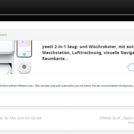
nweis
yeedi 2-in-1 Saug- und Wischroboter, mit au
Waschstation, Lufttrocknung, visuelle Naviga
Raumkarte...
Artikel enthält Affiliate-Links. Wer darüber einkauft unterstützt uns mit einem Teil des unveränderten Kaufpreises
er für Mac und iOS-Geräte
Offener Brief: „Appl
Pre