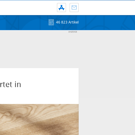
46 823 Artikel
tet in