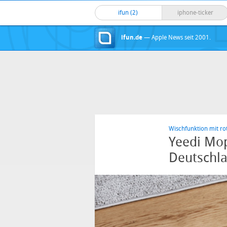
ifun (2)
iphone-ticker
ifun.de
— Apple News seit 2001.
Wischfunktion mit ro
Yeedi Mop
Deutschl