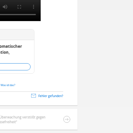
tomatischer
tion,
.
Was ist das?
Fehler gefunden?
e-Überwachung verstößt gegen
ssefreiheit“