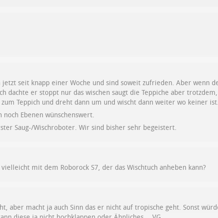
jetzt seit knapp einer Woche und sind soweit zufrieden. Aber wenn der
 Ich dachte er stoppt nur das wischen saugt die Teppiche aber trotzdem,
t zum Teppich und dreht dann um und wischt dann weiter wo keiner ist
n noch Ebenen wünschenswert.
rster Saug-/Wischroboter. Wir sind bisher sehr begeistert.
 vielleicht mit dem Roborock S7, der das Wischtuch anheben kann?
cht, aber macht ja auch Sinn das er nicht auf tropische geht. Sonst wür
 kann diese ja nicht hochklappen oder Ähnliches… VG