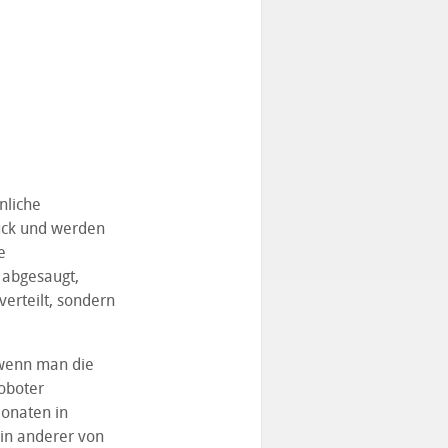
nliche
uck und werden
e
 abgesaugt,
verteilt, sondern
 wenn man die
oboter
Monaten in
in anderer von