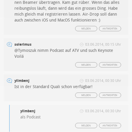
nen Beamer übertragen. Kam gut rüber. Wenn das alles
reibungslos läuft, dann wird das ein grosses Ding. Habe
mich gleich mal registrieren lassen. Air-Drop soll dann
auch zwischen iOS und MacOS funktionieren :)
MELDEN
ANTWORTEN
solerimus
03.06.2014, 00:15 Uhr
@Tymoszuk nimm Podcast auf ATV und such Keynote
Voilá
MELDEN
ANTWORTEN
yilmbenj
03.06.2014, 00:30 Uhr
Ist in der Standard Quali schon verfügbar!
MELDEN
ANTWORTEN
yilmbenj
03.06.2014, 00:30 Uhr
als Podcast
MELDEN
ANTWORTEN