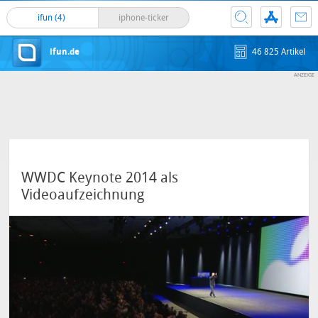
ifun (4)
iphone-ticker
ifun.de
46 825 Artikel
WWDC Keynote 2014 als
Videoaufzeichnung