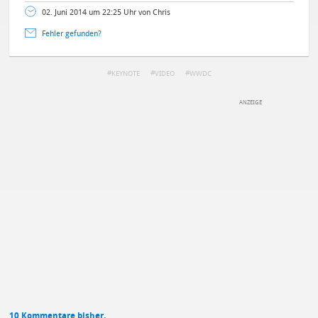
02. Juni 2014 um 22:25 Uhr von Chris
Fehler gefunden?
KEYNOTE
VIDEO
WWDC
DEINE ANMERKUNG ZUM ARTIKEL
Mit Absendung stimmst du unseren
Datenschutzbestimmungen
zu
10 Kommentare bisher.