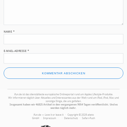
NAME
*
E-MAIL-ADRESSE
*
ifun.de ist das dienstälteste europäische Onlineportal rund um Apples Lifestyle-Produkte.
Wir informieren täglich über Aktuelles und Interessantes aus der Welt rund um iPad, iPod, Mac und
sonstige Dinge, die uns gefallen.
Insgesamt haben wir 46825 Artikel in den vergangenen 9054 Tagen veröffentlicht. Und es
werden täglich mehr.
ifun.de — Love it or leave it · Copyright © 2026 aketo
GmbH ·
Impressum
·
·
Datenschutz
·
Safari-Push