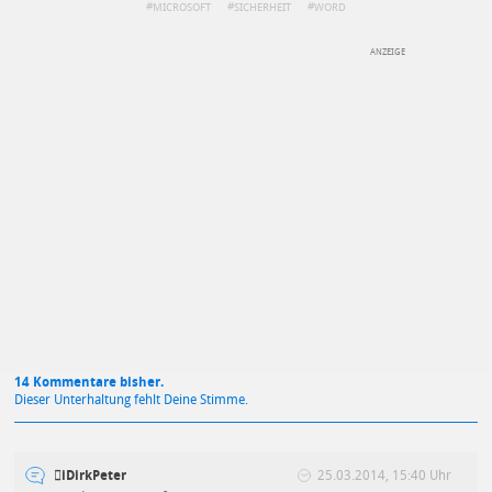
MICROSOFT
SICHERHEIT
WORD
DEINE ANMERKUNG ZUM ARTIKEL
Mit Absendung stimmst du unseren
Datenschutzbestimmungen
zu
14 Kommentare bisher.
Dieser Unterhaltung fehlt Deine Stimme.
iDirkPeter
25.03.2014, 15:40 Uhr