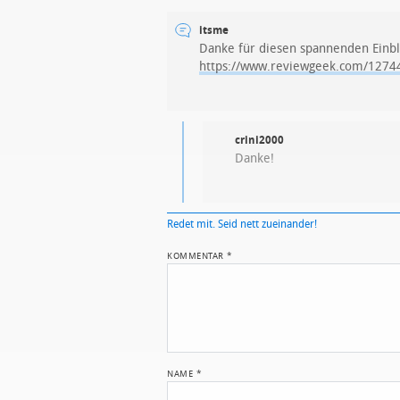
itsme
Danke für diesen spannenden Einblic
https://www.reviewgeek.com/12744
crini2000
Danke!
Redet mit. Seid nett zueinander!
KOMMENTAR
*
NAME
*