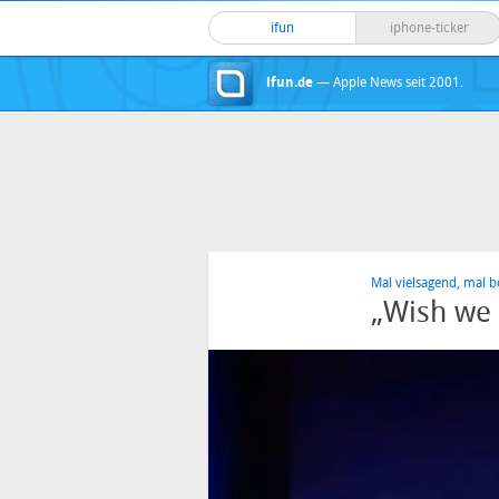
ifun
iphone-ticker
ifun.de
— Apple News seit 2001.
Mal vielsagend, mal b
„Wish we 