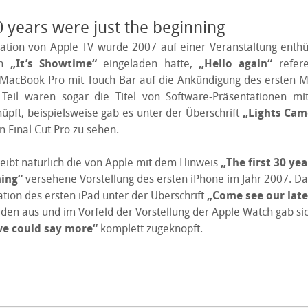
30 years were just the beginning
ation von Apple TV wurde 2007 auf einer Veranstaltung enthül
en
„It’s Showtime“
eingeladen hatte,
„Hello again“
refere
 MacBook Pro mit Touch Bar auf die Ankündigung des ersten M
eil waren sogar die Titel von Software-Präsentationen m
üpft, beispielsweise gab es unter der Überschrift
„Lights Cam
 Final Cut Pro zu sehen.
leibt natürlich die von Apple mit dem Hinweis
„The first 30 ye
ning“
versehene Vorstellung des ersten iPhone im Jahr 2007. 
ation des ersten iPad unter der Überschrift
„Come see our late
den aus und im Vorfeld der Vorstellung der Apple Watch gab si
e could say more“
komplett zugeknöpft.