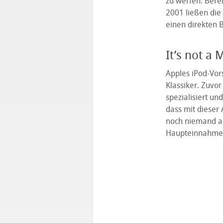
zu werfen. Berei
2001 ließen die 
einen direkten 
It’s not a 
Apples iPod-Vor
Klassiker. Zuvo
spezialisiert un
dass mit dieser
noch niemand au
Haupteinnahmeq