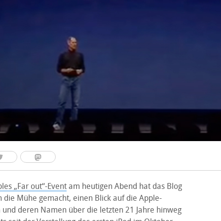
les „Far out“-Event
am heutigen Abend hat das Blog
h die Mühe gemacht, einen Blick auf die Apple-
 und deren Namen über die letzten 21 Jahre hinweg