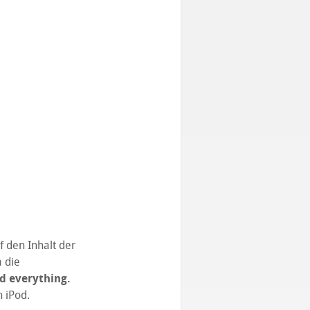
 den Inhalt der
 die
d everything.
n iPod.