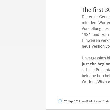
The first 
Die erste Gener
mit den Wort
Vorstellung des
1984 und zum T
Hinweisen verkn
neue Version von
Unvergesslich b
just the begin
sich die Präsent
beinahe beschei
Worten
„Wish w
07. Sep. 2022 um 08:07 Uhr von Chris