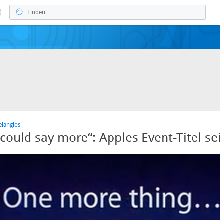
elanglos
could say more“: Apples Event-Titel se