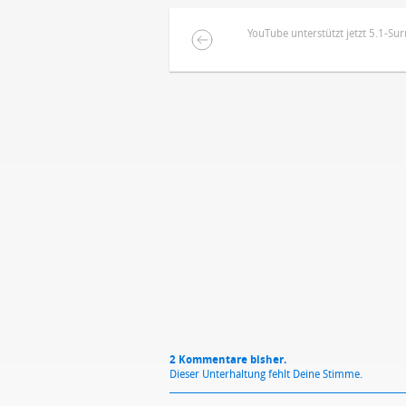
YouTube unterstützt jetzt 5.1-S
DEINE ANMERKUNG ZUM ARTIKEL
Mit Absendung stimmst du unse
2 Kommentare bisher.
Dieser Unterhaltung fehlt Deine Stimme.