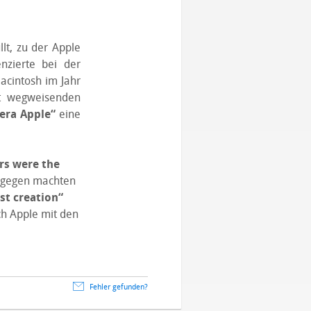
lt, zu der Apple
nzierte bei der
acintosh im Jahr
it wegweisenden
era Apple“
eine
ars were the
Dagegen machten
st creation“
ch Apple mit den
Fehler gefunden?