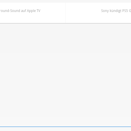
urround-Sound auf Apple TV
Sony kündigt PS5 G
ren
Datenschutzbestimmungen
zu