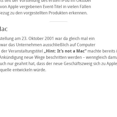
ts seit der Vorstellung des ersten iPod im Oktober
von Apple vergebenen Event-Titel in vielen Fällen
Bezug zu den vorgestellten Produkten erkennen.
Mac
stellung am 23. Oktober 2001 war da gleich mal ein
r war das Unternehmen ausschließlich auf Computer
d der Veranstaltungstitel
„Hint: It’s not a Mac“
machte bereits i
 Ankündigung neue Wege beschritten werden – wenngleich dama
ch nur geahnt hat, dass der neue Geschäftszweig sich zu Appl
uelle entwickeln würde.