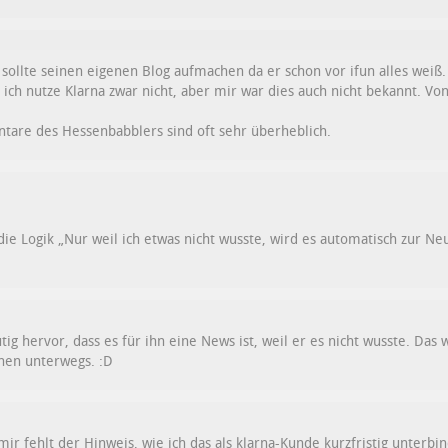
ollte seinen eigenen Blog aufmachen da er schon vor ifun alles weiß.
 ich nutze Klarna zwar nicht, aber mir war dies auch nicht bekannt. Vo
tare des Hessenbabblers sind oft sehr überheblich.
die Logik „Nur weil ich etwas nicht wusste, wird es automatisch zur Neui
ig hervor, dass es für ihn eine News ist, weil er es nicht wusste. Das 
rnen unterwegs. :D
mir fehlt der Hinweis, wie ich das als klarna-Kunde kurzfristig unterbi