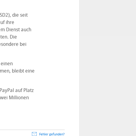
D2), die seit
uf ihre
em Dienst auch
ten. Die
esondere bei
 einen
men, bleibt eine
PayPal auf Platz
zwei Millionen
Fehler gefunden?