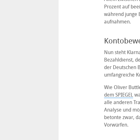
Prozent auf bee
während junge E
aufnahmen.
Kontobewe
Nun steht Klarn
Bezahldienst, d
der Deutschen B
umfangreiche Ko
Wie Oliver Butt
dem SPIEGEL
war
alle anderen Tr
Analyse und mögl
betonte zwar, da
Vorwürfen.