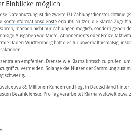
 Einblicke möglich
ese Datennutzung ist die zweite EU-Zahlungsdiensterichtlinie (PS
te
Kontoinformationsdienste
erlaubt. Nutzer, die Klarna Zugriff a
ähren, machen nicht nur Zahlungen möglich, sondern geben d
elmäßige Ausgaben wie Miete, Abonnements oder Freizeitaktivitä
rale Baden-Württemberg hält dies für unverhältnismäßig, insb
nsaktionen.
zentralen empfehlen, Dienste wie Klarna kritisch zu prüfen, um
zugriff zu vermeiden. Solange die Nutzer der Sammlung zustim
ng schwierig.
tweit etwa 85 Millionen Kunden und liegt in Deutschland hinter 
esten Bezahldienste. Pro Tag verarbeitet Klarna weltweit etwa 
as