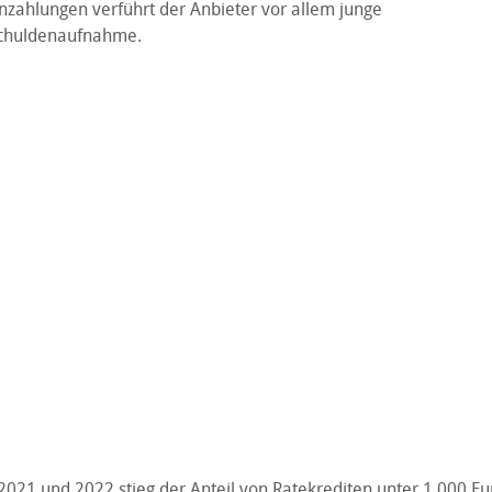
ahlungen verführt der Anbieter vor allem junge
chuldenaufnahme.
2021 und 2022 stieg der Anteil von Ratekrediten unter 1.000 Eu