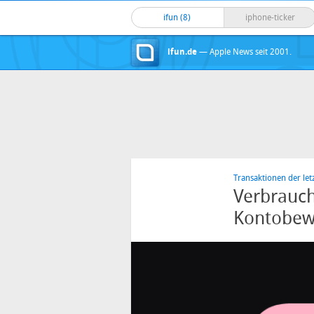
ifun (8)
iphone-ticker
ifun.de
— Apple News seit 2001.
Transaktionen der let
Verbrauch
Kontobew