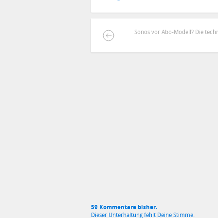
Sonos vor Abo-Modell? Die techni
DEINE ANMERKUNG ZUM ARTIKEL
Mit Absendung stimmst du unse
59 Kommentare bisher.
Dieser Unterhaltung fehlt Deine Stimme.