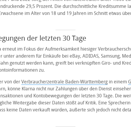
indruckende 29,5 Prozent. Die durchschnittliche Kreditsumme la
rwachsene im Alter von 18 und 19 Jahren im Schnitt etwas übe
gungen der letzten 30 Tage
a erneut im Fokus der Aufmerksamkeit hiesiger Verbrauchersch
er unter anderem für Einkäufe bei eBay, ADIDAS, Samsung, Me
ahn genutzt werden kann, greift bei verknüpften Giro- und Kred
ntoinformationen zu.
ler von der
Verbraucherzentrale Baden-Württemberg
in einem
G
n, könne Klarna nicht nur Zahlungen über den Dienst einsehe
ansaktionen und Kontobewegungen der letzten 30 Tage. Die we
iche Weitergabe dieser Daten stößt auf Kritik. Eine Sprecherin
ss keine Daten verkauft würden, äußerte sich jedoch nicht detai