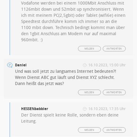
Vodafone werden bei einem 1000Mbit Anschluss mit
1126mbit down und 52mbit up synchronisiert. Wenn
ich mit meinem PC(2,5gbit) oder Tablet (wifi6e) einen
Speedtest durchführe komm ich immer so an die
1100 mbit down. Technisch bedingt kommt man über
den 1gbit Anschluss am Modem nur auf maximal
960mbit. :)
MELDEN
ANTWORTEN
Daniel
16.10.2023, 15:00 Uhr
Und was soll jetzt zu langsames Internet bedeuten?!
Wenn Dienst ABC gut läuft und Dienst XYZ schlecht.
Dann heißt das jetzt was?
MELDEN
ANTWORTEN
HESSENbabbler
16.10.2023, 17:35 Uhr
Der Dienst spielt keine Rolle, sondern eben deine
Leitung.
MELDEN
ANTWORTEN