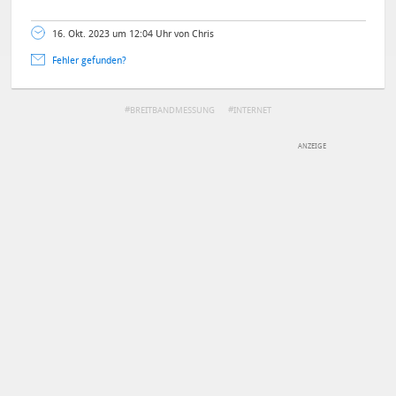
16. Okt. 2023 um 12:04 Uhr von Chris
Fehler gefunden?
BREITBANDMESSUNG
INTERNET
DEINE ANMERKUNG ZUM ARTIKEL
Mit Absendung stimmst du unseren
Datenschutzbestimmungen
zu