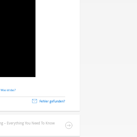
.
Was ist das?
Fehler gefunden?
ing – Everything You Need To Know