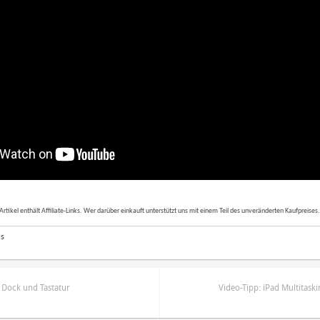
Artikel enthält Affiliate-Links. Wer darüber einkauft unterstützt uns mit einem Teil des unveränderten Kaufpreises
as
 Dock und Tastatur
Video-Tipp: iPad Multitask