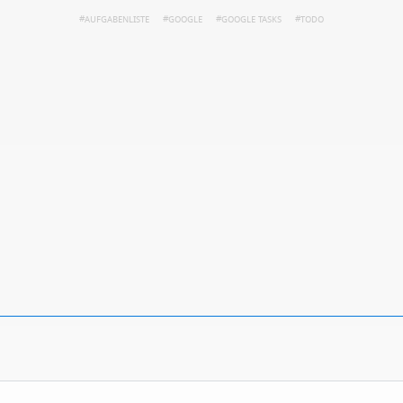
AUFGABENLISTE
GOOGLE
GOOGLE TASKS
TODO
ren
Datenschutzbestimmungen
zu