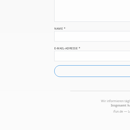
NAME
*
E-MAIL-ADRESSE
*
Wir informieren tägl
Insgesamt ha
ifun.de — 