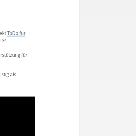
jekt
ToDo für
les
rstützung für
stig als