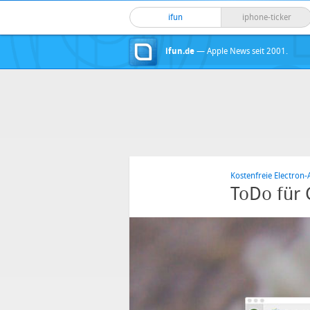
ifun
iphone-ticker
ifun.de
— Apple News seit 2001.
Kostenfreie Electron-
ToDo für 